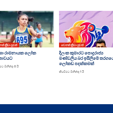
් ක්‍රීඩා පුවත්
වෙනත් ක්‍රීඩා පුවත්
ීශා රාමනායක ලෝක
දිලංක කුමාරට පොදුරාජ්‍ය
රතාවයට
මණ්ඩලීය බර ඉසීලීමේ තරගය
ලෝකඩ පදක්කමක්
මට මිනිත්තු 0 යි
කියවීමට මිනිත්තු 1 යි