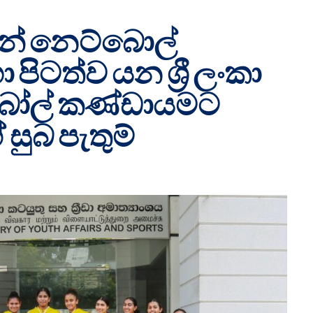
ුන් නෙට්බොල්
පිටත්ව යන ශ්‍රී ලංකා
බෝල් කණ්ඩායමට
සුබ පැතුම්