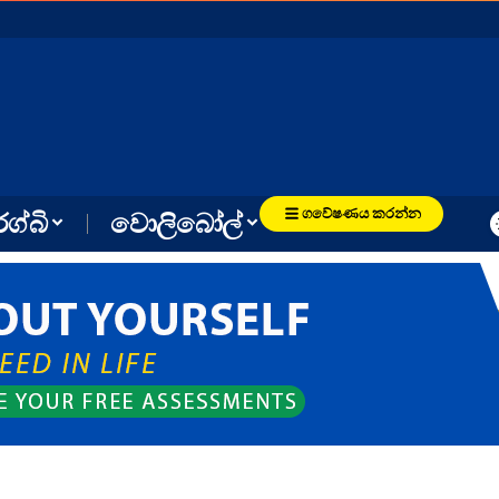
ගවේෂණය කරන්න
රග්බි
වොලිබෝල්