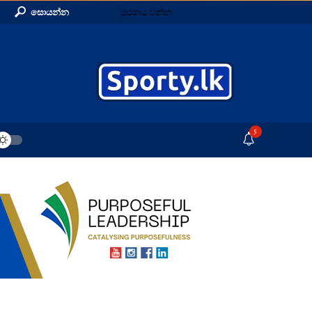
සොයන්න
පුරනය වන්න
5