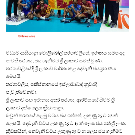
©Newswire
මධ්‍යම ආසියානු වොලිබෝල් තරගාවලියේ, ඉරානය සමග අද
පැවති තරගය, ජය ගැනීමට ශ්‍රී ලංකාව සමත් වුණා.
තරගාවලියේදී ශ්‍රී ලංකාව වාර්තා කළ දෙවැනි ජයග්‍රහණය
මෙයයි.
තරගාවලිය, පකිස්තානයේ ඉස්ලාමාබාද් නුවරදී
පැවැත්වෙනවා.
ශ්‍රී ලංකාව සහ ඉරානය අතර තරගය, ආරම්භයේ සිටම ශ්‍රී
ලංකාව දක්ෂ ලෙස ක්‍රීඩා කළා.
ඔවුන් තරගයේ පළමු වටය ජය ගත්තේ, ලකුණු 25 ට 22 ක්
ලෙසයි. දෙවැනි වටය ලකුණු 25 ට 17 ක් ලෙස ජය ගත් ශ්‍රී ලංකා
ක්‍රීඩකයින්, තෙවැනි වටය ලකුණු 25 ට 21 ‍ලෙස ජය ගැනීමට