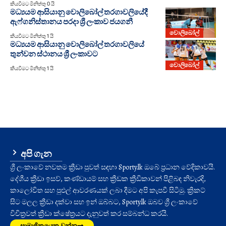
කියවීමට මිනිත්තු 0 යි
මධ්‍යයම ආසියානු වොලිබෝල් තරගාවලියේදී
ඇෆ්ගනිස්තානය පරදා ශ්‍රී ලංකාව ජයගනී
වොලිබෝල්
කියවීමට මිනිත්තු 1 යි
මධ්‍යයම ආසියානු වොලිබෝල් තරගාවලියේ
තුන්වන ස්ථානය ශ්‍රී ලංකාවට
වොලිබෝල්
කියවීමට මිනිත්තු 1 යි
අපි ගැන
ශ්‍රී ලංකාවේ නවතම ක්‍රීඩා පුවත් සඳහා Sporty.lk ඔබේ ප්‍රධාන වේදිකාවයි.
දේශීය ක්‍රීඩා ඉසව්, කණ්ඩායම් සහ ක්‍රීඩක ක්‍රීඩිකාවන් පිළිබඳ නිවැරදි,
කාලෝචිත සහ පුළුල් ආවරණයක් ලබා දීමට අපි කැපවී සිටිමු. ක්‍රිකට්
සිට මලල ක්‍රීඩා දක්වා සහ ඉන් ඔබ්බට, Sporty.lk ඔබව ශ්‍රී ලංකාවේ
විචිත්‍රවත් ක්‍රීඩා ක්ෂේත්‍රයට දැනුවත් කර සම්බන්ධ කරයි.
සාමාජිකයෙකු වන්න