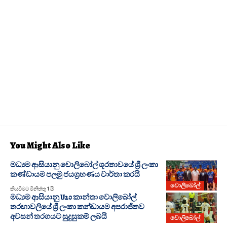
You Might Also Like
මධ්‍යම ආසියානු වොලිබෝල් ශූරතාවයේ ශ්‍රී ලංකා
කණ්ඩායම පලමු ජයග්‍රහණය වාර්තා කරයි
වොලිබෝල්
කියවීමට මිනිත්තු 1 යි
මධ්‍යම ආසියානු U20 කාන්තා වොලිබෝල්
තරඟාවලියේ ශ්‍රී ලංකා කන්ඩායම අපරාජිතව
අවසන් තරගයට සුදුසුකම් ලබයි
වොලිබෝල්