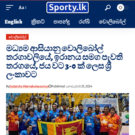
Aa
English
ක්‍රිකට්
පාපන්දු
රග්බි
වොලිබෝල්
වොලිබෝල්
මධ්‍යම ආසියානු වොලිබෝල්
තරගාවලියේ, ඉරානය සමග පැවති
තරගයේ, ජය වට 3-0 ක් ලෙස ශ්‍රී
ලංකාවට
By
Sudarsha Warnakulasooriya
Published: නොවැම්බර් 25, 2024