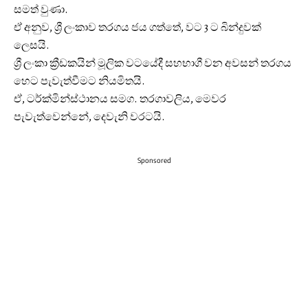
සමත් වුණා.
ඒ අනුව, ශ්‍රී ලංකාව තරගය ජය ගත්තේ, වට 3 ට බින්දුවක්
ලෙසයි.
ශ්‍රී ලංකා ක්‍රීඩකයින් මූලික වටයේදී සහභාගී වන අවසන් තරගය
හෙට පැවැත්වීමට නියමිතයි.
ඒ, ටර්ක්මින්ස්ථානය සමග. තරගාවලිය, මෙවර
පැවැත්වෙන්නේ, දෙවැනි වරටයි.
Sponsored