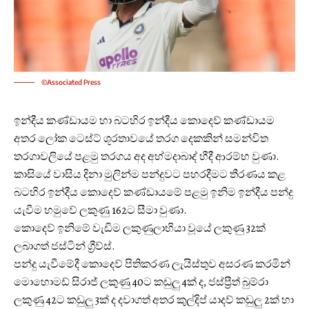
©Associated Press
ඉන්දීය කණ්ඩායම හා බටහිර ඉන්දීය කොදෙව් කණ්ඩායම
අතර ලෝක ටෙස්ට් ශූරතාවයේ තරග දෙකකින් සමන්විත
තරගාවලියේ පළමු තරගය අද අහ්මදාබාද් හීදී ආරම්භ වුණා.
කාසියේ වාසිය දිනා මුලින්ම පන්දුවට පහරදීමට තීරණය කළ
බටහිර ඉන්දීය කොදෙව් කණ්ඩායමේ පළමු ඉනිම ඉන්දීය පන්දු
යැවීම හමුවේ ලකුණු 162ට සීමා වුණා.
කොදෙව් ඉනිමේ වැඩිම ලකුණුලාභියා වූයේ ලකුණු 32ක්
ලබාගත් ජස්ටින් ග්‍රීව්ස්.
පන්දු යැවීමේදී කොදෙව් පිතිකරණ ලැයිස්තුව අසරණ කරමින්
මොහොමඩ් සිරාජ් ලකුණු 40ට කඩුලු 4ක් ද, ජස්ප්‍රීත් බුම්රා
ලකුණු 42ට කඩුලු 3ක් ද දවාගත් අතර කුල්දිප් යාදව් කඩුලු 2ක් හා