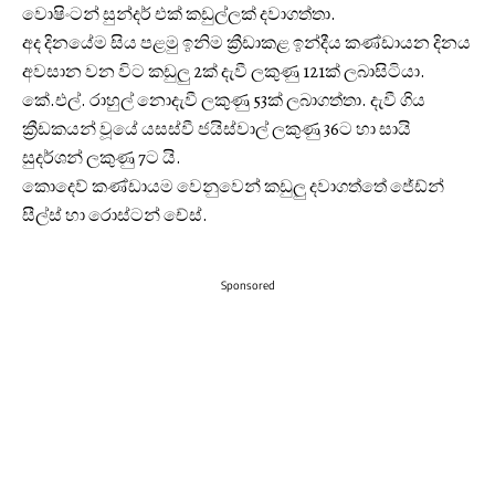
වොෂිංටන් සුන්දර් එක් කඩුල්ලක් දවාගත්තා.
අද දිනයේම සිය පළමු ඉනිම ක්‍රීඩාකළ ඉන්දීය කණ්ඩායන දිනය
අවසාන වන විට කඩුලු 2ක් දැවී ලකුණු 121ක් ලබාසිටියා.
කේ.එල්. රාහුල් නොදැවී ලකුණු 53ක් ලබාගත්තා. දැවී ගිය
ක්‍රීඩකයන් වූයේ යසස්වී ජයිස්වාල් ලකුණු 36ට හා සායි
සුදර්ශන් ලකුණු 7ට යි.
කොදෙව් කණ්ඩායම වෙනුවෙන් කඩුලු දවාගත්තේ ජේඩ්න්
සීල්ස් හා රොස්ටන් චේස්.
Sponsored