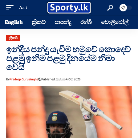
Aa
English
ක්‍රිකට්
පාපන්දු
රග්බි
වොලිබෝල්
ක්‍රිකට්
ඉන්දීය පන්දු යැවීම හමුවේ කොදෙව්
පළමු ඉනිම පළමු දිනයේම නිමා
වෙයි
By
Pradeep Gurusinghe
Published: ඔක්තෝබර් 2, 2025