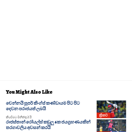
You Might Also Like
චෙන්නයි සුපර් කිංග්ස් කණ්ඩායම පිට පිට
දෙවන පරාජයත් ලබයි
ක්‍රිකට්
කියවීමට මිනිත්තු 2 යි
රාජස්තාන් රෝයල්ස් කඩුලු 6ක ජයග්‍රහණයකින්
තරගාවලිය අවසන් කරයි