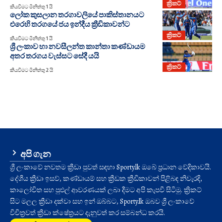
ක්‍රිකට්
කියවීමට මිනිත්තු 1 යි
ලෝක කුසලාන තරගාවලියේ පාකිස්තානයට
එරෙහි තරගයේ ජය ඉන්දීය ක්‍රීඩිකාවන්ට
ක්‍රිකට්
කියවීමට මිනිත්තු 1 යි
ශ්‍රී ලංකාව හා නවසීලන්ත කාන්තා කණ්ඩායම
අතර තරගය වැස්සට සේදී යයි
ක්‍රිකට්
කියවීමට මිනිත්තු 2 යි
අපි ගැන
ශ්‍රී ලංකාවේ නවතම ක්‍රීඩා පුවත් සඳහා Sporty.lk ඔබේ ප්‍රධාන වේදිකාවයි.
දේශීය ක්‍රීඩා ඉසව්, කණ්ඩායම් සහ ක්‍රීඩක ක්‍රීඩිකාවන් පිළිබඳ නිවැරදි,
කාලෝචිත සහ පුළුල් ආවරණයක් ලබා දීමට අපි කැපවී සිටිමු. ක්‍රිකට්
සිට මලල ක්‍රීඩා දක්වා සහ ඉන් ඔබ්බට, Sporty.lk ඔබව ශ්‍රී ලංකාවේ
විචිත්‍රවත් ක්‍රීඩා ක්ෂේත්‍රයට දැනුවත් කර සම්බන්ධ කරයි.