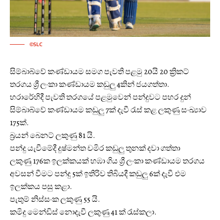
©SLC
සිම්බාබ්වේ කණ්ඩායම සමග පැවති පළමු 20යි 20 ක්‍රිකට්
තරගය ශ්‍රී ලංකා කණ්ඩායම කඩුලු 4කින් ජයගත්තා.
හරාරේහිදී පැවති තරගයේ පළමුවෙන් පන්දුවට පහර දුන්
සිම්බාබ්වේ කණ්ඩායම කඩුලු 7ක් දැවී රැස් කළ ලකුණු සංඛ්‍යාව
175ක්.
බ්‍රයන් බෙනට් ලකුණු 81 යි.
පන්දු යැවීමේදී දුෂ්මන්ත චමිර කඩුලු තුනක් දවා ගත්තා
ලකුණු 176ක ඉලක්කයක් හඹා ගිය ශ්‍රී ලංකා කණ්ඩායම තරගය
අවසන් වීමට පන්දු 5ක් ඉතිරිව තිබියදී කඩුලු 6ක් දැවී එම
ඉලක්කය පසු කළා.
පැතුම් නිස්සංක ලකුණු 55 යි.
කමිදු මෙන්ඩිස් නොදැවී ලකුණු 41 ක් රැස්කලා.