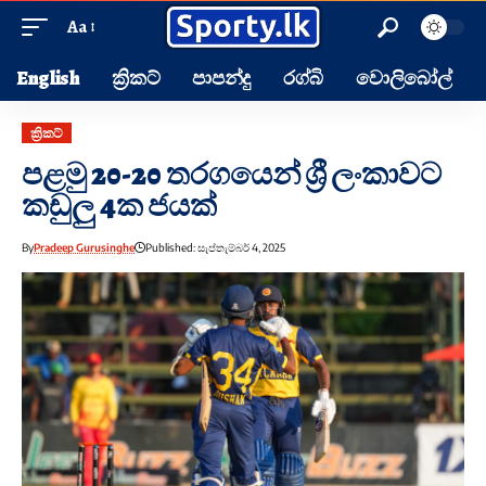
Aa
English
ක්‍රිකට්
පාපන්දු
රග්බි
වොලිබෝල්
ක්‍රිකට්
පළමු 20-20 තරගයෙන් ශ්‍රී ලංකාවට
කඩුලු 4ක ජයක්
By
Pradeep Gurusinghe
Published: සැප්තැම්බර් 4, 2025