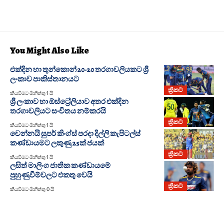
You Might Also Like
එක්දින හා තුන්කොන් 20-20 තරගාවලියකට ශ්‍රී
ලංකාව පාකිස්තානයට
ක්‍රිකට්
කියවීමට මිනිත්තු 1 යි
ශ්‍රී ලංකාව හා ඕස්ට්‍රේලියාව අතර එක්දින
තරගාවලියට සංචිතය නම්කරයි
ක්‍රිකට්
කියවීමට මිනිත්තු 1 යි
චෙන්නයි සුපර් කිංග්ස් පරදා දිල්ලි කැපිටල්ස්
කණ්ඩායමට ලකුණු 25ක් ජයක්
ක්‍රිකට්
කියවීමට මිනිත්තු 1 යි
ලසිත් මාලිංග ජාතික කණ්ඩායමේ
පුහුණුවීම්වලට එකතු වෙයි
ක්‍රිකට්
කියවීමට මිනිත්තු 0 යි