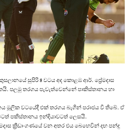
කුසලානයේ සුපිරි 8 වටය අද කොළඹ ආර්. ප්‍රේමදාස
ිතයි. පලමු තරගය පැවැත්වෙන්නේ පාකිස්තානය හා
 මූලික වටයේදී එක් තරගය බැගින් පරාජය වී තිබේ. ඒ
වටත් පකිස්තානය ඉන්දියාවටත් ලෙසයි.
මදාස ක්‍රීඩාංගණයේ වන අතර එය බෙහෙවින් දඟ පන්දු