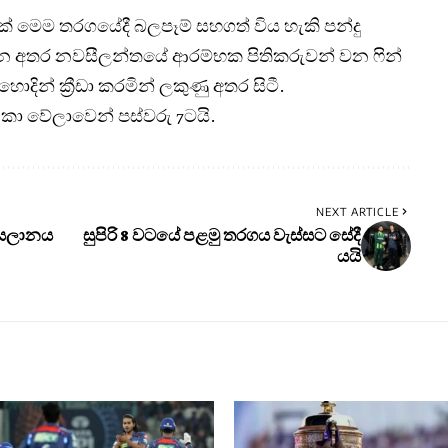
ක් මෙම තරගයේදී බලපෑම් සහගත් විය හැකි පන්දු
න අතර නවසීලන්තයේ ආරම්භක පිතිකරුවන් වන ෆින්
හොදින් ක්‍රීඩා කරමින් ලකුණු අතර සිටී.
ංකා වේලාවෙන් පස්වරු 7ටයි.
NEXT ARTICLE
කුසලානය
සුපිරි 8 වටයේ පළමු තරගය වැස්සට සේදී
යයි