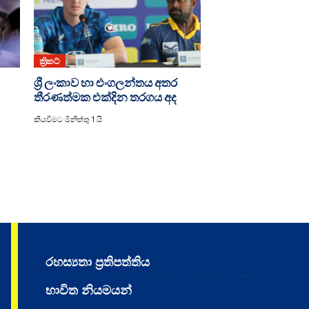
ක්‍රිකට්
ශ්‍රී ලංකාව හා එංගලන්තය අතර
තීරණත්මක එක්දින තරගය අද
කියවීමට මිනිත්තු 1 යි
රහස්‍යතා ප්‍රතිපත්තිය
භාවිත නියමයන්