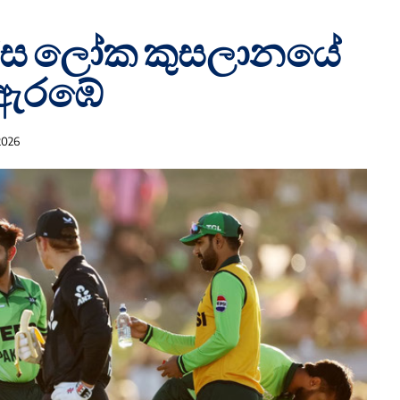
විස්ස ලෝක කුසලානයේ
ද ඇරඹේ
2026