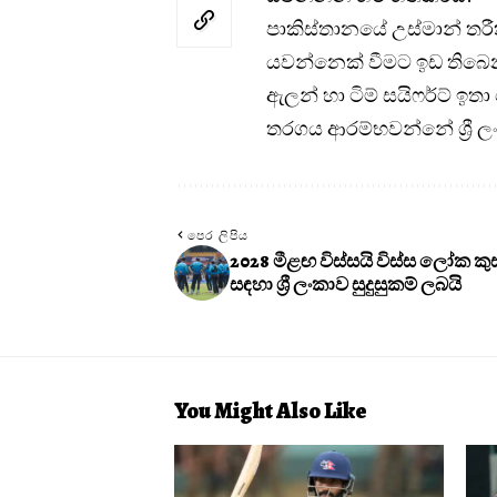
පාකිස්තානයේ උස්මාන් තරී
යවන්නෙක් වීමට ඉඩ තිබෙ
ඇලන් හා ටිම් සයිෆර්ට් ඉතා 
තරගය ආරම්භවන්නේ ශ්‍රී ල
පෙර ලිපිය
2028 මීළඟ විස්සයි විස්ස ලෝක 
සඳහා ශ්‍රී ලංකාව සුදුසුකම් ලබයි
You Might Also Like