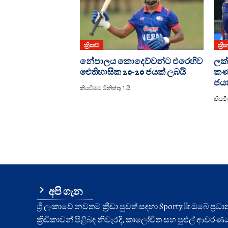
ක්‍රිකට්
ක්‍රි
නේපාලය කොදෙව්වන්ට එරෙහිව
ලක්
ඓතිහාසික 20-20 ජයක් ලබයි
කණ්
ජය
කියවීමට මිනිත්තු 1 යි
කියවීම
අපි ගැන
ශ්‍රී ලංකාවේ නවතම ක්‍රීඩා පුවත් සඳහා Sporty.lk ඔබේ ප්‍ර
ක්‍රීඩිකාවන් පිළිබඳ නිවැරදි, කාලෝචිත සහ පුළුල් ආවරණයක් 