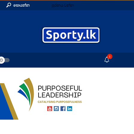
සොයන්න
පුරනය වන්න
2