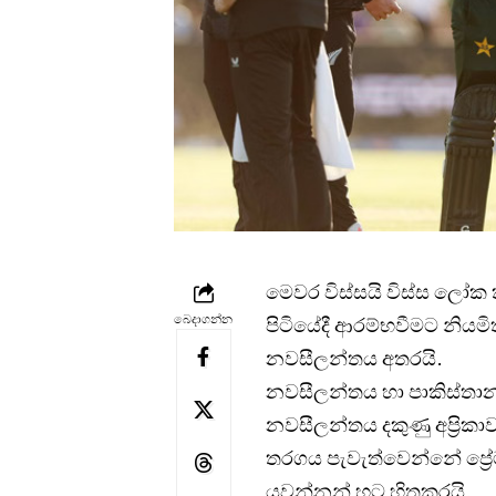
මෙවර විස්සයි විස්ස ලෝක 
බෙදාගන්න
පිටියේදී ආරම්භවීමට නියම
නවසීලන්තය අතරයි.
නවසීලන්තය හා පාකිස්තානය
නවසීලන්තය දකුණු අප්‍රිකා
තරගය පැවැත්වෙන්නේ ප්‍රේ
යවන්නන් හට හිතකරයි.