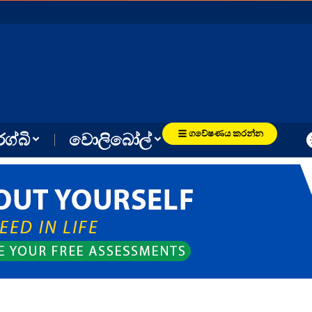
ගවේෂණය කරන්න
රග්බි
වොලිබෝල්