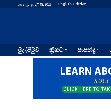
English Edition
සෙනසුරාදා, ජූලි 18, 2026
මුල් පිටුව
ක්‍රිකට්
පාපන්දු