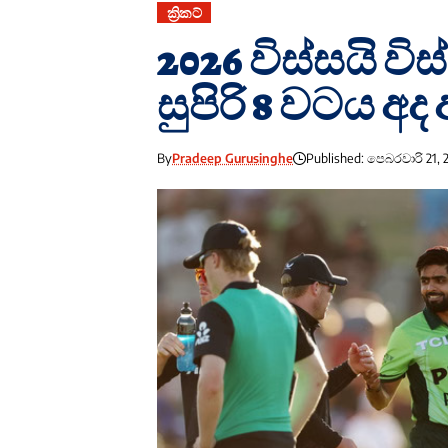
ක්‍රිකට්
2026 විස්සයි 
සුපිරි 8 වටය අ
By
Pradeep Gurusinghe
Published: පෙබරවාරි 21, 