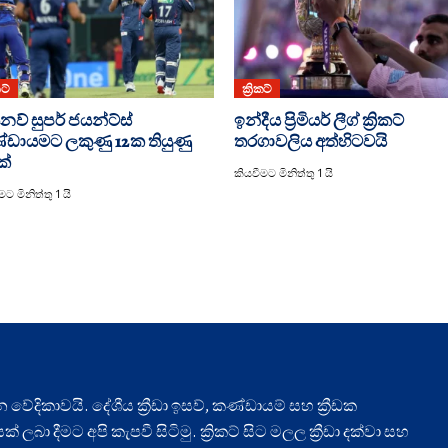
කට්
ක්‍රිකට්
නව් සුපර් ජයන්ට්ස්
ඉන්දීය ප්‍රිමියර් ලීග් ක්‍රිකට්
ඩායමට ලකුණු 12ක තියුණු
තරගාවලිය අත්හිටවයි
ක්
කියවීමට මිනිත්තු 1 යි
ට මිනිත්තු 1 යි
ධාන වේදිකාවයි. දේශීය ක්‍රීඩා ඉසව්, කණ්ඩායම් සහ ක්‍රීඩක
ලබා දීමට අපි කැපවී සිටිමු. ක්‍රිකට් සිට මලල ක්‍රීඩා දක්වා සහ