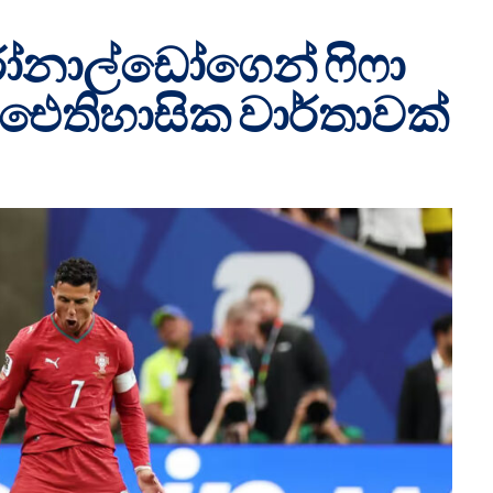
 රෝනාල්ඩෝගෙන් ෆිෆා
තිහාසික වාර්තාවක්