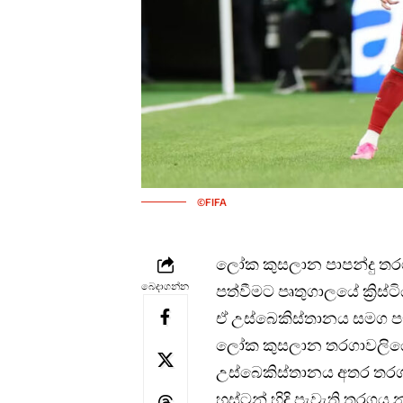
©FIFA
ලෝක කුසලාන පාපන්දු තරග
බෙදාගන්න
පත්වීමට පෘතුගාලයේ ක්‍ර
ඒ උස්බෙකිස්තානය සමග පැ
ලෝක කුසලාන තරගාව‍ලිය
උස්බෙකිස්තානය අතර තරග
හූස්ටන් හිදි පැවැති තරගය