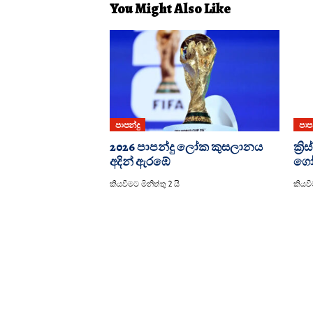
You Might Also Like
පාපන්දු
පාපන
2026 පාපන්දු ලෝක කුසලානය
ක්‍
අදින් ඇරඹේ
ගෝල
කියවීමට මිනිත්තු 2 යි
කියවීම