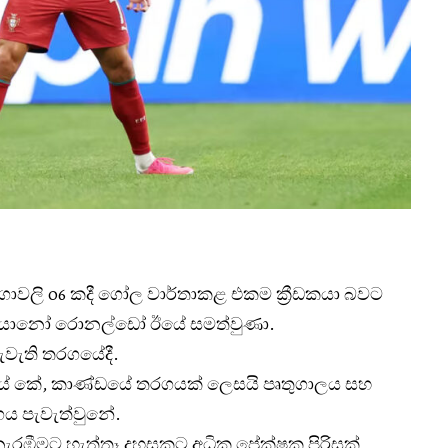
ාවලි 06 කදී ගෝල වාර්තාකළ එකම ක්‍රීඩකයා බවට
ිස්ටියානෝ රොනල්ඩෝ ඊයේ සමත්වුණා.
වැති තරගයේදී.
ේ කේ, කාණ්ඩයේ තරගයක් ලෙසයි පෘතුගාලය සහ
ය පැවැත්වුනේ.
 නැරඹීමට හැත්තෑ දහසකට අධික ප්‍රේක්ෂක පිරිසක්