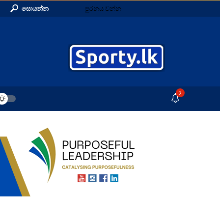
සොයන්න
පුරනය වන්න
3