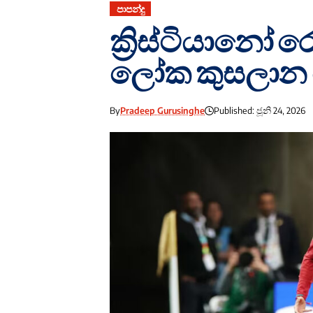
පාපන්දු
ක්‍රිස්ටියානෝ
ලෝක කුසලාන ඓ
By
Pradeep Gurusinghe
Published: ජූනි 24, 2026