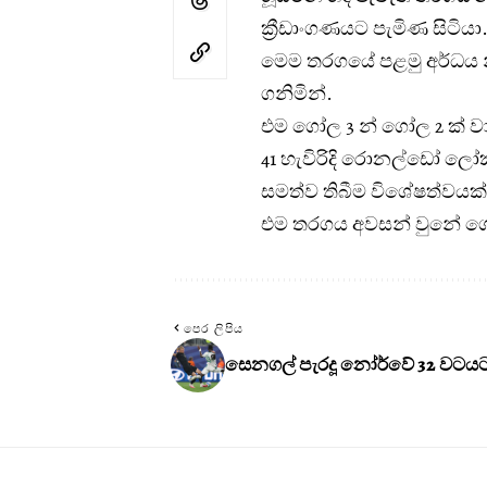
ක්‍රීඩාංගණයට පැමිණ සිටියා
මෙම තරගයේ පළමු අර්ධය න
ගනිමින්.
එම ගෝල 3 න් ගෝල 2 ක් වාර
41 හැවිරිදි රොනල්ඩෝ ලෝ
සමත්ව තිබීම විශේෂත්වයක්
එම තරගය අවසන් වුනේ ගෝල
පෙර ලිපිය
සෙනගල් පැරදූ නෝර්වේ 32 වටය