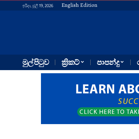
English Edition
ඉරිදා, ජූලි 19, 2026
මුල් පිටුව
ක්‍රිකට්
පාපන්දු