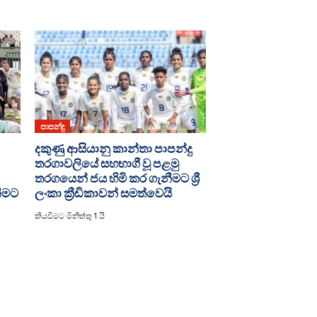
පාපන්දු
දකුණු ආසියානු කාන්තා පාපන්දු
තරගාවලියේ සහභාගී වූ පළමු
තරගයෙන් ජය හිමි කර ගැනීමට ශ්‍රී
නීමට
ලංකා ක්‍රීඩිකාවන් සමත්වෙයි
කියවීමට මිනිත්තු 1 යි