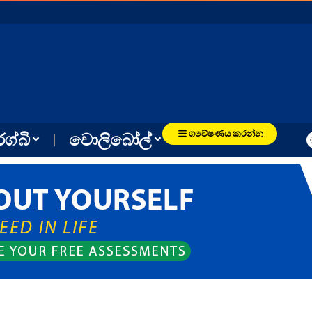
ගවේෂණය කරන්න
රග්බි
වොලිබෝල්