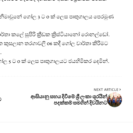
.
ිමාවුනේ ගෝල 3 ට ‍0 ක් ලෙස පෘතුගාලය පෙරමුණ
්තා කලේ සුපිරි ක්‍රීඩක ක්‍රිස්ටියානෝ රොනල්ඩෝ.
ක කුසලාන තරගාවලි 06 කදී ගෝල වාර්තා කිරීමට
.
 5 ට 0 ක්‍ ලෙස පෘතුගාලයට ජයහිමිකර දෙමින්.
NEXT ARTICLE
ආසියානු සහය දිවීමේ ශ්‍රී ලංකා ශූරයින්
ට
පදක්කම් සමගින් දිවයිනට