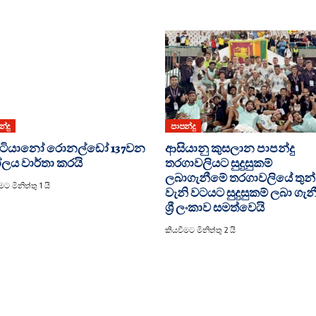
්දු
පාපන්දු
රිස්ටියානෝ රොනල්ඩෝ 137වන
ආසියානු කුසලාන පාපන්දු
ය වාර්තා කරයි
තරගාවලියට සුදුසුකම්
ලබාගැනීමේ තරගාවලියේ තුන්
ට මිනිත්තු 1 යි
වැනි වටයට සුදුසුකම් ලබා ගැ
ශ්‍රී ලංකාව සමත්වෙයි
කියවීමට මිනිත්තු 2 යි