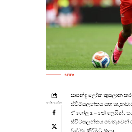
©FIFA
පාපන්දු ලෝක කුසලාන තර
බෙදාගන්න
ස්විට්සලන්තය සහ කැනඩාව
ඒ ගෝල 2 – 1 ක් ලෙසින්. 
ස්විට්සලන්තය වෙනුවෙන් ර
වාර්තා කිරීමට කලා.