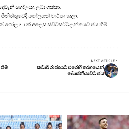
දී දෙවැනි ගෝලයද ලබා ගත්තා.
මිනිත්තුවේදී ගෝලයක් වාර්තා කලා.
 ගෝල 2-1 ක් අලෙස ස්විට්සර්ට්ලන්තයට ජය හිමි
NEXT ARTICLE
 ඒම
කටාර් රාජ්‍යයට එරෙහි තරගයෙන්
බොස්නියාවට ජය