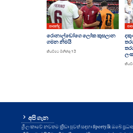
පාපන්දු
පාපන
රොනාල්ඩෝගෙ ලෝක කුසලාන
දකු
ගමන නිමයි
තරග
තරග
කියවීමට මිනිත්තු 1 යි
ලංක
කියවීම
අපි ගැන
ශ්‍රී ලංකාවේ නවතම ක්‍රීඩා පුවත් සඳහා Sporty.lk ඔබේ ප්‍ර