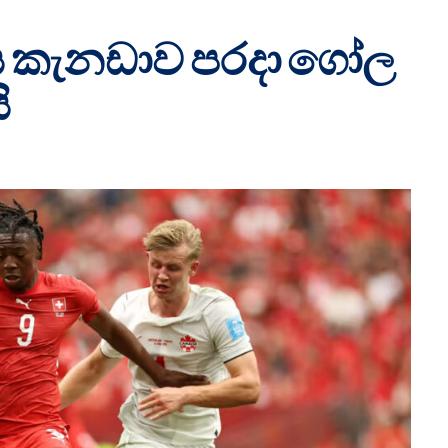
තය කැනඩාව පරදා ගෝල
ි