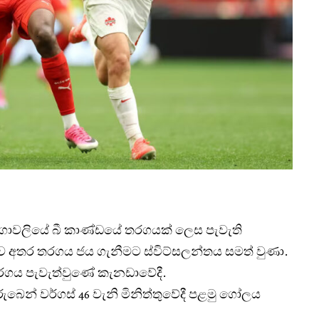
ගාවලියේ බී කාණ්ඩයේ තරගයක් ලෙස පැවැති
 අතර තරගය ජය ගැනීමට ස්විට්සලන්තය සමත් වුණා.
තරගය පැවැත්වුණේ කැනඩාවේදී.
ුබෙන් වර්ගස් 46 වැනි මිනිත්තුවේදී පළමු ගෝලය