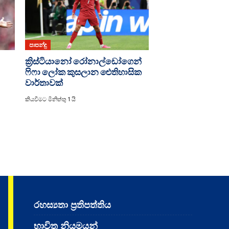
පාපන්දු
ක්‍රිස්ටියානෝ රෝනාල්ඩෝගෙන්
ෆිෆා ලෝක කුසලාන ඓතිහාසික
වාර්තාවක්
කියවීමට මිනිත්තු 1 යි
රහස්‍යතා ප්‍රතිපත්තිය
භාවිත නියමයන්