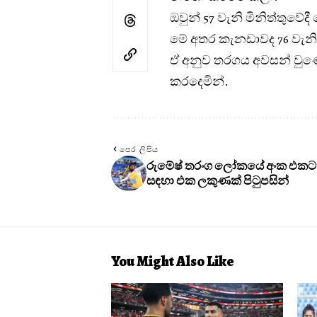
ඔවුන් 57 වැනි මිනිත්තුවේ
මේ අතර කැනඩාවද 76 වැනි 
ඒ අනුව තරගය අවසන් වුණේ
කරදෙමින්.
පෙර ලිපිය
රුමේෂ් තරංග ලෝකයේ අංක එකට
සඳහා එක ලකුණක් පිටුපසින්
You Might Also Like