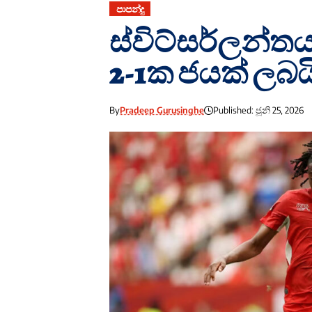
පාපන්දු
ස්විට්සර්ලන්
2-1ක ජයක් ලබය
By
Pradeep Gurusinghe
Published: ජූනි 25, 2026