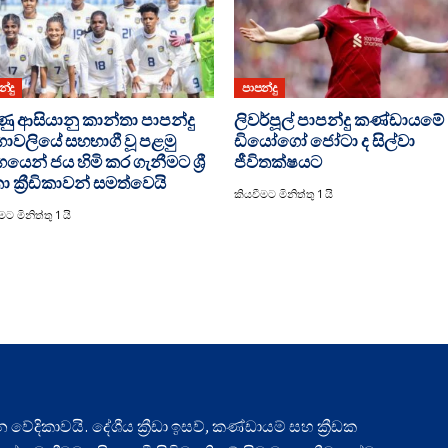
්දු
පාපන්දු
ණු ආසියානු කාන්තා පාපන්දු
ලිවර්පූල් පාපන්දු කණ්ඩායමේ
ාවලියේ සහභාගී වූ පළමු
ඩියෝගෝ ජෝටා ද සිල්වා
යෙන් ජය හිමි කර ගැනීමට ශ්‍රී
ජීවිතක්ෂයට
ා ක්‍රීඩිකාවන් සමත්වෙයි
කියවීමට මිනිත්තු 1 යි
ට මිනිත්තු 1 යි
ධාන වේදිකාවයි. දේශීය ක්‍රීඩා ඉසව්, කණ්ඩායම් සහ ක්‍රීඩක