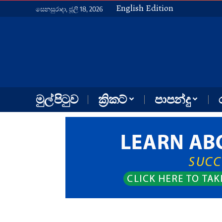
English Edition
සෙනසුරාදා, ජූලි 18, 2026
මුල් පිටුව
ක්‍රිකට්
පාපන්දු