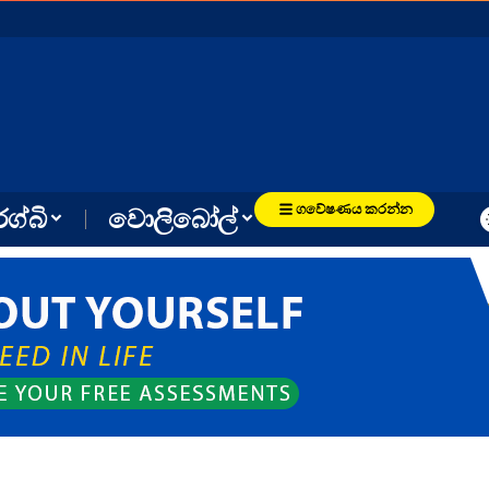
ගවේෂණය කරන්න
රග්බි
වොලිබෝල්