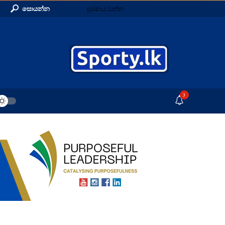
සොයන්න
පුරනය වන්න
3