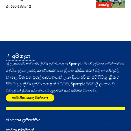
පාපන්දු
කියවීමට මිනිත්තු 1 යි
අපි ගැන
ශ්‍රී ලංකාවේ නවතම ක්‍රීඩා පුවත් සඳහා Sporty.lk ඔබේ ප්‍රධාන වේදිකාවයි.
දේශීය ක්‍රීඩා ඉසව්, කණ්ඩායම් සහ ක්‍රීඩක ක්‍රීඩිකාවන් පිළිබඳ නිවැරදි,
කාලෝචිත සහ පුළුල් ආවරණයක් ලබා දීමට අපි කැපවී සිටිමු. ක්‍රිකට්
සිට මලල ක්‍රීඩා දක්වා සහ ඉන් ඔබ්බට, Sporty.lk ඔබව ශ්‍රී ලංකාවේ
විචිත්‍රවත් ක්‍රීඩා ක්ෂේත්‍රයට දැනුවත් කර සම්බන්ධ කරයි.
සාමාජිකයෙකු වන්න
රහස්‍යතා ප්‍රතිපත්තිය
භාවිත නියමයන්