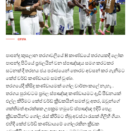
©FIFA
පාපන්දු කුසලාන තරගාවලියේ H කාණ්ඩයේ තරගයකදී ලෝක
පාපන්දු පිටියේ ප්‍රබලයින් වන ස්පාඤ්ඤය සමග කරටකර
සටනක් දී තරඟය ජය පරාජයෙන් තොරව අවසන් කර ගැනීමට
කේප් වර්ඩ් කණ්ඩායම සමත් වුණා.
තරගයේදී කිසිදු කණ්ඩායමක් ගෝල වාර්තා කලේ නැහැ..
තරගය පුරාවටම ප්‍රබල ස්පාඤ්ඤ කණ්ඩායමට දැඩි පීඩනයක්
එල්ල කිරීමට කේප් වර්ඩ් ක්‍රීඩකයින් සමත් වූ අතර, ඔවුන්ගේ
ශක්තිමත් ආරක්ෂක උපක්‍රම හමුවේ ස්පාඤ්ඤ ඉදිරි පෙළ
ක්‍රීඩකයින්ට ගෝල රැස් කිරීමට තිබූ අවස්ථා රැසක් ගිලිහී ගියා.
එහිදී කේප් වර්ඩි කණ්ඩායමේ ගෝලරකින ක්‍රීඩක