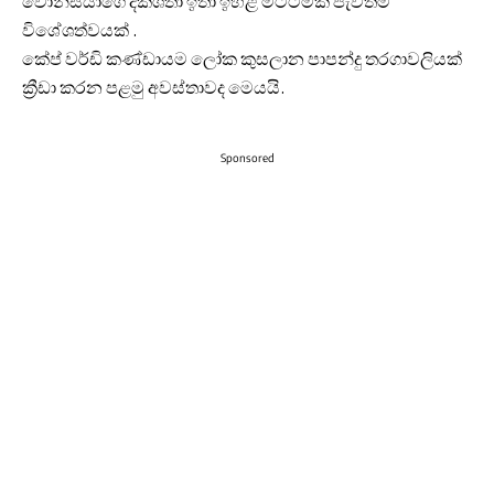
වොනීසියාගෙ දක්ශතා ඉතා ඉහළ මට්ටමක පැවතීම
විශේශත්වයක් .
කේප් වර්ඩි කණ්ඩායම ලෝක කුසලාන පාපන්දු තරගාවලියක්
ක්‍රීඩා කරන පළමු අවස්තාවද මෙයයි.
Sponsored