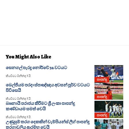
You Might Also Like
සෙනගල් පැරදූ නෝර්වේ 32 වටයට
කියවීමට මිනිත්තු 1 යි
පාපන්දු
බෙල්ජියම පරදා ස්පාඤ්ඤය අවසන් පූර්ව වටයට
පිවිසෙයි
පාපන්දු
කියවීමට මිනිත්තු 1 යි
බෘෘනායි පරාජය කිරීමට ශ්‍රී ලංකා පාපන්දු
කණ්ඩායම සමත් වෙයි
පාපන්දු
කියවීමට මිනිත්තු 1 යි
උණුසුම් තරග දෙකකින් චැම්පියන්ස් ලීග් පාපන්දු
තරගාවලිය ආරම්භ වෙයි