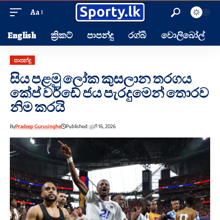
Aa
English
ක්‍රිකට්
පාපන්දු
රග්බි
වොලිබෝල්
පාපන්දු
සිය පළමු ලෝක කුසලාන තරගය
කේප් වර්ඩේ ජය පැරදුමෙන් තොරව
නිම කරයි
By
Pradeep Gurusinghe
Published: ජූනි 16, 2026