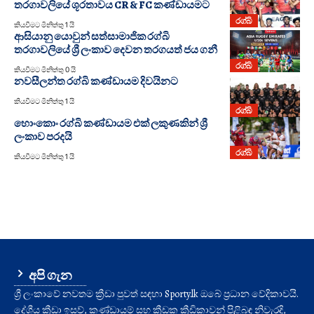
තරගාවලියේ ශූරතාවය CR & FC කණ්ඩායමට
රග්බි
කියවීමට මිනිත්තු 1 යි
ආසියානු යොවුන් සත්සාමාජික රග්බි
තරගාවලියේ ශ්‍රී ලංකාව දෙවන ත‍රගයත් ජය ගනී
රග්බි
කියවීමට මිනිත්තු 0 යි
නවසීලන්ත රග්බි කණ්ඩායම දිවයිනට
කියවීමට මිනිත්තු 1 යි
රග්බි
හොංකොං රග්බි කණ්ඩායම එක් ලකුණකින් ශ්‍රී
ලංකාව පරදයි
රග්බි
කියවීමට මිනිත්තු 1 යි
අපි ගැන
ශ්‍රී ලංකාවේ නවතම ක්‍රීඩා පුවත් සඳහා Sporty.lk ඔබේ ප්‍රධාන වේදිකාවයි.
දේශීය ක්‍රීඩා ඉසව්, කණ්ඩායම් සහ ක්‍රීඩක ක්‍රීඩිකාවන් පිළිබඳ නිවැරදි,