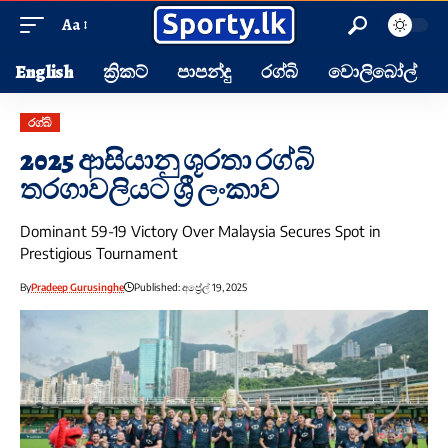
Aa
English
ක්‍රිකට්
පාපන්දු
රග්බි
වොලිබෝල්
රග්බි
2025 ආසියානු ශූරතා රග්බි
තරගාවලියට ශ්‍රී ලංකාව
Dominant 59-19 Victory Over Malaysia Secures Spot in
Prestigious Tournament
By
Pradeep Gurusinghe
Published: අප්‍රේල් 19, 2025