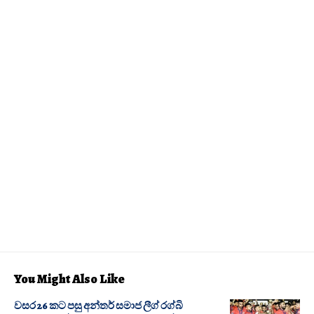
You Might Also Like
වසර 26 කට පසු අන්තර් සමාජ ලීග් රග්බි