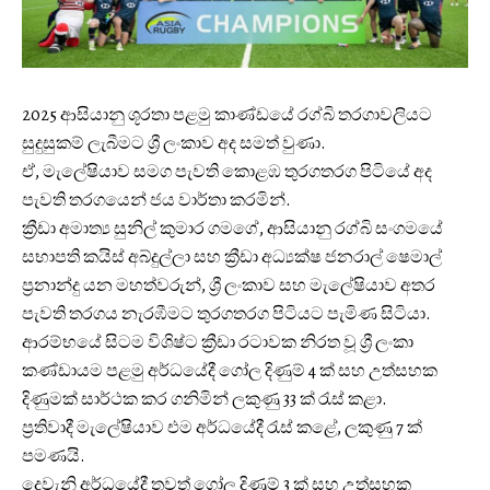
2025 ආසියානු ශූරතා පළමු කාණ්ඩයේ රග්බි තරගාවලියට
සුදුසුකම් ලැබීමට ශ්‍රී ලංකාව අද සමත් වුණා.
ඒ, මැලේෂියා‍ව සමග පැවති කොළඹ තුරගතරග පිටියේ අද
පැවති තරගයෙන් ජය වාර්තා කරමින්.
ක්‍රීඩා අමාත්‍ය සුනිල් කුමාර ගමගේ, ආසියානු රග්බි සංගමයේ
සභාපති කයිස් අබ්දුල්ලා සහ ක්‍රීඩා අධ්‍යක්ෂ ජනරාල් ෂෙමාල්
ප්‍රනාන්දු යන මහත්වරුන්, ශ්‍රී ලංකාව සහ මැලේෂියාව අතර
පැවති තරගය නැරඹීමට තුරගතරග පිටියට පැමිණ සිටියා.
ආරම්භයේ සිටම විශිෂ්ට ක්‍රීඩා රටාවක නිරත වූ ශ්‍රී ලංකා
කණ්ඩායම පළමු අර්ධයේදී ගෝල දිණුම් 4 ක් සහ උත්සහක
දිණුමක් සාර්ථක කර ගනිමින් ලකුණු 33 ක් රැස් කළා.
ප්‍රතිවාදී මැලේෂියාව එම අර්ධයේදී රැස් කළේ, ලකුණු 7 ක්
පමණයි.
දෙවැනි අර්ධයේදී තවත් ගෝල දිණුම් 3 ක් සහ උත්සහක