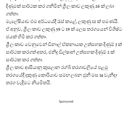
දිණුමක් සාර්ථක කර ගනිමින් ශ්‍රී ලංකාව ලකුණු 26 ක් ලබා
ගත්තා.
මැලේෂියාව එම අර්ධයේදී රැස් කළේ, ලකුණු 12 ක් පමණයි.
ඒ අනුව, ශ්‍රී ලංකාව ලකුණු 59 ට 19 ක් ලෙස තරගයෙන් විශිෂ්ට
ජයක් හිමි කර ගත්තා.
ශ්‍රී ලංකාව වෙනුවෙන් ඩිනාල් ඒකනායක උත්සහක දිණුම් 3 ක්
සාර්ථක කරගත් අතර, ජනිදු ඩිල්ෂාන් උත්සහක දිණුම් 2 ක්
සාර්ථක කර ගත්තා.
ශ්‍රී ලංකාව ආසියානු කුසලාන රග්බි තරගාවලියේ පළමු
තරගයේදී දකුණු කොරියාව සමඟ ලබන ජුනි මස 14 වැනිදා
තරග වැදීමට නියමිතයි.
Sponsored