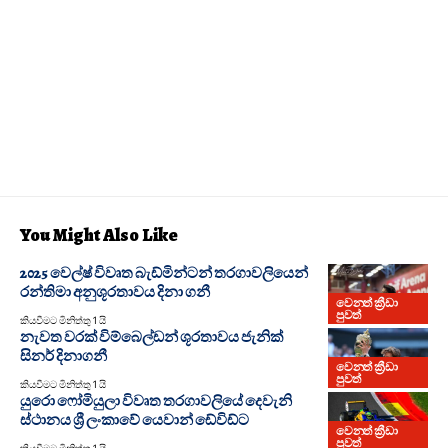
You Might Also Like
2025 වෙල්ෂ් විවෘත බැඩ්මින්ටන් තරගාවලියෙන්
රන්තිමා අනුශූරතාවය දිනා ගනී
වෙනත් ක්‍රීඩා
පුවත්
කියවීමට මිනිත්තු 1 යි
නැවත වරක් විම්බෙල්ඩන් ශූරතාවය ජැනික්
සිනර් දිනාගනී
වෙනත් ක්‍රීඩා
පුවත්
කියවීමට මිනිත්තු 1 යි
යුරො ෆෝමියුලා විවෘත තරගාවලියේ දෙවැනි
ස්ථානය ශ්‍රී ලංකාවේ යෙවාන් ඩේවිඩ්ට
වෙනත් ක්‍රීඩා
පුවත්