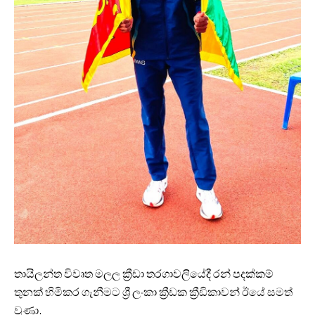
තායිලන්ත විවෘත මලල ක්‍රීඩා තරගාවලියේදී රන් පදක්කම්
තුනක් හිමිකර ගැනීමට ශ්‍රී ලංකා ක්‍රීඩක ක්‍රීඩිකාවන් ඊයේ සමත්
වුණා.