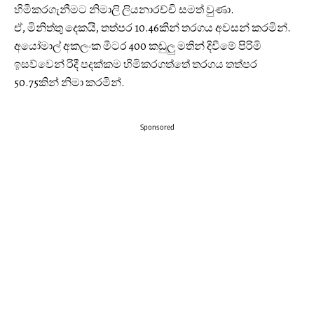
හිමිකරගැනීමට නිමාලි ලියනාරච්චි සමත් වුණා.
ඒ, මිනිත්තු දෙකයි, තත්පර 10.46කින් තරගය අවසන් කරමින්.
අයෝමාල් අකලංක මීටර 400 කඩුලු මතින් දිවීමේ පිරිමි
ඉසව්වෙන් රිදී පදක්කම හිමිකරගත්තේ තරගය තත්පර
50.75කින් නිමා කරමින්.
Sponsored