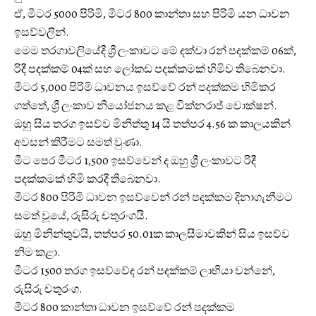
ඒ, මීටර 5000 පිරිමි, මීටර 800 කාන්තා සහ පිරිමි යන ධාවන
ඉසව්වලින්.
මෙම තරගාවලියේදී ශ්‍රී ලංකාවට මේ දක්වා රන් පදක්කම් 06ක්,
රිදී පදක්කම් 04ක් සහ ලෝකඩ පදක්කමක් හිමිව තිබෙනවා.
මීටර 5,000 පිරිමි ධාවනය ඉසව්වේ රන් පදක්කම හිමිකර
ගත්තේ, ශ්‍රී ලංකාව නි‍යෝජනය කළ වික්නරාජ් වොක්ෂන්.
ඔහු සිය තරග ඉසව්ව මිනිත්තු 14 යි තත්පර 4.56 ක කාලයකින්
අවසන් කිරීමට සමත් වුණා.
මීට පෙර මීටර 1,500 ඉසව්වෙන් ද ඔහු ශ්‍රී ලංකාවට රිදී
පදක්කමක් හිමි කරදී තිබෙනවා.
මීටර 800 පිරිමි ධාවන ඉසව්වෙන් රන් පදක්කම දිනාගැනීමට
සමත් වූයේ, රුසිරු චතුරංගයි.
ඔහු මිනින්තුවයි, තත්පර 50.01ක කාලසීමාවකින් සිය ඉසව්ව
නිම කළා.
මීටර 1500 තරග ඉසව්වේද රන් පදක්කම් ලාභියා වන්නේ,
රුසිරු චතුරංග.
මීටර 800 කාන්තා ධාවන ඉසව්වේ රන් පදක්කම