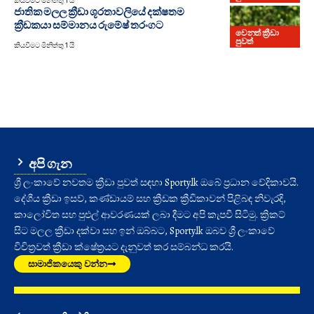
කියවීමට මිනිත්තු 1 යි
ජාතික මලල ක්‍රීඩා ශූරතාවලියේ දක්ෂතම
ක්‍රීඩකයා සම්මානය රුමේෂ් තරංගට
වෙනත් ක්‍රීඩා
පුවත්
කියවීමට මිනිත්තු 1 යි
අපි ගැන
ශ්‍රී ලංකාවේ නවතම ක්‍රීඩා පුවත් සඳහා Sporty.lk ඔබේ ප්‍රධාන වේදිකාවයි.
දේශීය ක්‍රීඩා ඉසව්, කණ්ඩායම් සහ ක්‍රීඩක ක්‍රීඩිකාවන් පිළිබඳ නිවැරදි,
කාලෝචිත සහ පුළුල් ආවරණයක් ලබා දීමට අපි කැපවී සිටිමු. ක්‍රිකට්
සිට මලල ක්‍රීඩා දක්වා සහ ඉන් ඔබ්බට, Sporty.lk ඔබව ශ්‍රී ලංකාවේ
විචිත්‍රවත් ක්‍රීඩා ක්ෂේත්‍රයට දැනුවත් කර සම්බන්ධ කරයි.
සාමාජිකයෙකු වන්න