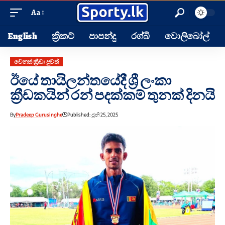
Aa
English
ක්‍රිකට්
පාපන්දු
රග්බි
වොලිබෝල්
වෙනත් ක්‍රීඩා පුවත්
ඊයේ තායිලන්තයේදී ශ්‍රී ලංකා
ක්‍රීඩකයින් රන් පදක්කම් තුනක් දිනයි
By
Pradeep Gurusinghe
Published: ජූනි 25, 2025