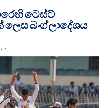
රෙහි ටෙස්ට්
ක් ලෙස බංග්ලාදේශය
, 2025