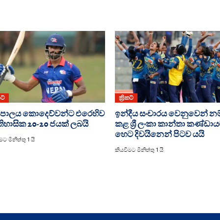
කට්
ක්‍රිකට්
පාලය කොදෙව්වන්ට එරෙහිව
ඉන්දීය සංචාරය වෙනුවෙන් නම
හාසික 20-20 ජයක් ලබයි
කළ ශ්‍රී ලංකා කාන්තා කණ්ඩා
හෙට දිවයිනෙන් පිටව යයි
ට මිනිත්තු 1 යි
කියවීමට මිනිත්තු 1 යි