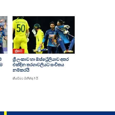
ක්‍රිකට්
්
ශ්‍රී ලංකාව හා ඕස්ට්‍රේලියාව අතර
යම
එක්දින තරගාවලියට සංචිතය
නම්කරයි
කියවීමට මිනිත්තු 1 යි