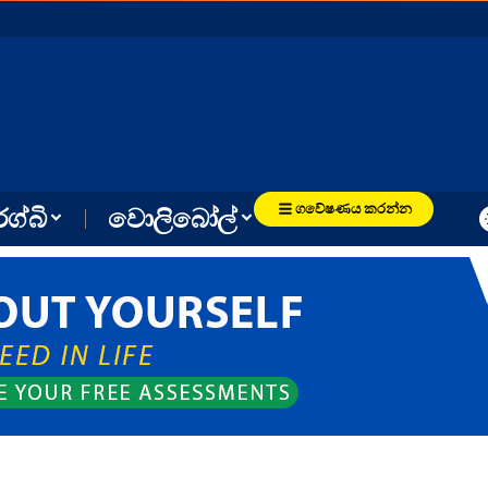
ගවේෂණය කරන්න
රග්බි
වොලිබෝල්