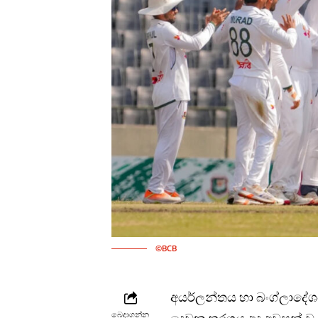
©BCB
අයර්ලන්තය හා බංග්ලාදේශ
බෙදාගන්න