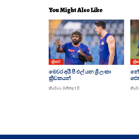
You Might Also Like
ක්‍රිකට්
ක්‍රි
මෙවර අයී පී එල් යන ශ්‍රී ලංකා
නේ
ක්‍රීඩකයන්
ඓති
කියවීමට මිනිත්තු 1 යි
කියවීම