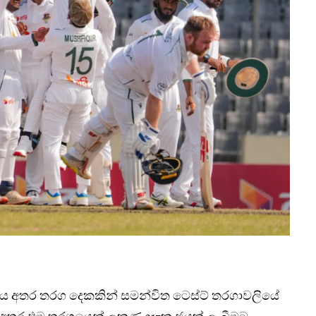
ය අතර තරග දෙකකින් සමන්විත ටෙස්ට් තරගාවලියේ