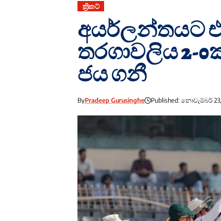
ක්‍රිකට්
අයර්ලන්තයට එ
තරගාවලිය 2-0
ජය ගනී
By
Pradeep Gurusinghe
Published: නොවැම්බර් 23