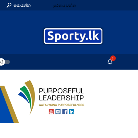
සොයන්න
පුරනය වන්න
3