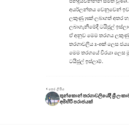
පන්දුයවන්නන් සමත් වුණා.
අයර්ලන්තය වෙනුවෙන් ඉවසිල
ලකුණු 71ක් ලබාගත් අතර හැ
ලබාගැනීමේදී ටයිජුල් ඉස්ලාම
ඒ අනුව මෙම තරගය ලකුණු 
තරගාවලිය 2-0ක් ලෙස ජය
මෙම තරගයේ වීරයා ලෙස මුෂ
ටයිජුල් ඉස්ලාම්.
පෙර ලිපිය
තුන්කොන් තරගාවලියේදී ශ්‍රී ලංක
අමිහිරි පරාජයක්