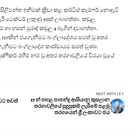
ිවන්ත ඉනිමක් ක්‍රීඩා කළ කර්ටිස් කැම්ෆර් නොදැවී
රී ටෙක්ටර් ලකුණු 50ක් ලබාගත්තා. කඩුලු
් හා හසන් මුරාද් කඩුලු 4 බැගින් දවාගත්තා.
217කින් ජයගැනීමට බංග්ලාදේශය සමත් වූ අතර
ගැනීමට බංග්ලාදේශ කණ්ඩායම සමත් වුණා.
්ෆිකර් රහීම් නම් වූ අතර තරගාවලියේ වීරයා වූයේ
NEXT ARTICLE
17 න් පහළ පාපන්දු ආසියානු කුසලාන
ාවට තවත්
තරගාවලියේ සුදුසුකම් ලැබීමේ පළමු
තරගයෙන් ශ්‍රී ලංකාවට ජය