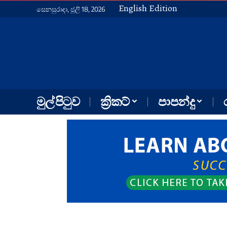
English Edition
සෙනසුරාදා, ජූලි 18, 2026
මුල් පිටුව
ක්‍රිකට්
පාපන්දු