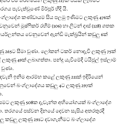
 අතර එම තරගයෙන් ලකුණු 217ක ජයක් ලැබීමට
ය පැවැත්වුණේ මිර්පූර් හීදි යි.
 බංග්ලාදේශ කණ්ඩායම සිය පලමු ඉණිමට ලකුණු 476ක්
වෙන් මුෂ්ෆිකර් රහීම් (106) හා ලිටන් දාස් (128) ශතක
අයර්ලන්තය වෙනුවෙන් ඇන්ඩි මැක්බ්‍රයින් කඩුලු 6ක්
ු 265ට සීමා වුණා. ලෝකන් ටකර් නොදැවී ලකුණු 75ක්
ුණු 49ක් ලබාගත්තා. පන්දු යැවීමේදී ටයිජුල් ඉස්ලාම්
 වුණා.
ෙවැනි ඉනිම ආරම්භ කළේ ලකුණු 211ක් ඉදිරියෙන්
ෙනුවෙන් බංග්ලාදේශය කඩුලු 4ට ලකුණු 297ක්
ා.
යමට ලකුණු 508ක දැවැන්ත අභියෝගයක් බංග්ලාදේශ
නා. තරගයේ පස්වන දිනයේ දෙවන සැසිය අතරතුරදී
ු කඩුලු ලකුණු 291ට දවාගැනීමට බංග්ලාදේශ