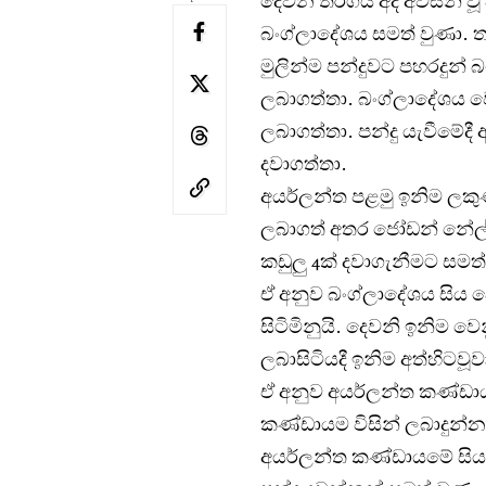
දෙවන තරගය අද අවසන් වූ
බංග්ලාදේශය සමත් වුණා. තරග
මුලින්ම පන්දුවට පහරදුන්
ලබාගත්තා. බංග්ලාදේශය වෙනු
ලබාගත්තා. පන්දු යැවීමේදී 
දවාගත්තා.
අයර්ලන්ත පළමු ඉනිම ලකුණ
ලබාගත් අතර ජෝඩන් නේල් ලක
කඩුලු 4ක් දවාගැනීමට සමත්
ඒ අනුව බංග්ලාදේශය සිය ද
සිටිමිනුයි. දෙවනි ඉනිම ව
ලබාසිටියදී ඉනිම අත්හිටවූව
ඒ අනුව අයර්ලන්ත කණ්ඩා
කණ්ඩායම විසින් ලබාදුන්
අයර්ලන්ත කණ්ඩායමේ සියල