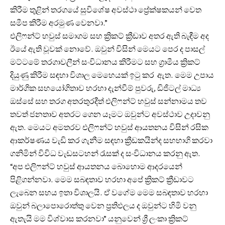
කිරීම තුළින් තරගයේ සුවිශේෂ අවස්ථා ප්‍රේක්ෂකයන් වෙත
සමීප කිරීම අරමුණ වෙනවා.”
එලිෆන්ට් හවුස් සමාගම සහ ක්‍රිකට් ක්‍රීඩාව අතර ඇති බැඳීම අද
ඊයේ ඇති වූවක් නොවේ. ඔවුන් විසින් මෙයට පෙර ද පාසල්
මට්ටමේ තරගාවලීන් සංවිධානය කිරීමට සහ ග්‍රාමීය ක්‍රිකට්
දියුණු කිරීම සඳහා විශාල මෙහෙයක් ඉටු කර ඇත. මෙම උපාය
මාර්ගික සහයෝගිතාව හරහා දැන්වීම් පුවරු, ඩිජිටල් මාධ්‍ය
ඔස්සේ සහ තරග අතරතුරදීත් එලිෆන්ට් හවුස් සන්නාමය තව
තවත් ජනතාව අතරට ගෙන යෑමට ඔවුන්ට අවස්ථාව උදාවනු
ඇත. මෙයට අමතරව එලිෆන්ට් හවුස් ආයතනය විසින් රසික
ආකර්ෂණය වැඩි කර ගැනීම සඳහා ක්‍රීඩකයින්ද සහභාගි කරවා
ගනිමින් ‍විවිධ වැඩසටහන් රැසක් ද සංවිධානය කරනු ඇත.
“අප එලිෆන්ට් හවුස් ආයතනය බොහොම ආදරයෙන්
පිළිගන්නවා. මෙම සබඳතාව හරහා අපේ ක්‍රිකට් ක්‍රීඩාවට
ලැබෙන සහය ඉතා විශාලයි. ඒ වගේම මෙම සබඳතාව හරහා
ඔවුන් බලාපොරොත්තු වෙන ප්‍රතිඵලය ද ඔවුන්ට හිමි වනු
ඇතැයි මම විශ්වාස කරනවා” යනුවෙන් ශ්‍රී ලංකා ක්‍රිකට්