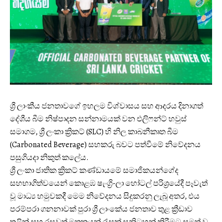
ශ්‍රී ලාංකීය ජනතාවගේ ඉහලම විශ්වාසය සහ ආදරය දිනාගත්
දේශීය බීම නිෂ්පාදන සන්නාමයක් වන එලිෆන්ට් හවුස්
සමාගම, ශ්‍රී ලංකා ක්‍රිකට් (SLC) හි නිල කාබනීකෘත බීම
(Carbonated Beverage) සහකරු බවට පත්වීමේ නිවේදනය
පසුගියදා නිකුත් කලේය.
ශ්‍රී ලංකා ජාතික ක්‍රිකට් කණ්ඩායමේ සමාජිකයන්ගේද
සහභාගිත්වයෙන් කොළඹ ෂැංග්‍රි-ලා හෝටල් පරිශ්‍රයේදී පෑවැත්
වූ මාධ්‍ය හමුවකදී මෙම නිවේදනය සිදුකරනු ලැබූ අතර, එය
පරම්පරා ගනනාවක් පුරා ශ්‍රී ලාංකේය ජනතාව තුළ ක්‍රීඩාව
තුළින් සහ රසවත් මතකයන් රැසක් සනිටුහන් කිරීමට සමත් වූ