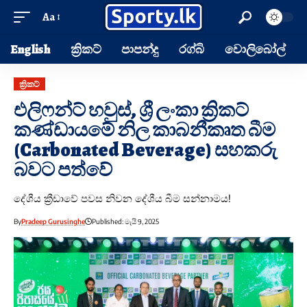
Aa
English
ක්‍රිකට්
පාපන්දු
රග්බි
වොලිබෝල්
ක්‍රිකට්
එලිෆන්ට් හවුස්, ශ්‍රී ලංකා ක්‍රිකට්
කණ්ඩායමේ නිල කාබනීකෘත බීම
(Carbonated Beverage) සහකරු
බවට පත්වේ
දේශීය ක්‍රීඩාවේ පවස නිවන දේශීය බීම සන්නාමය!
By
Pradeep Gurusinghe
Published: මැයි 9, 2025