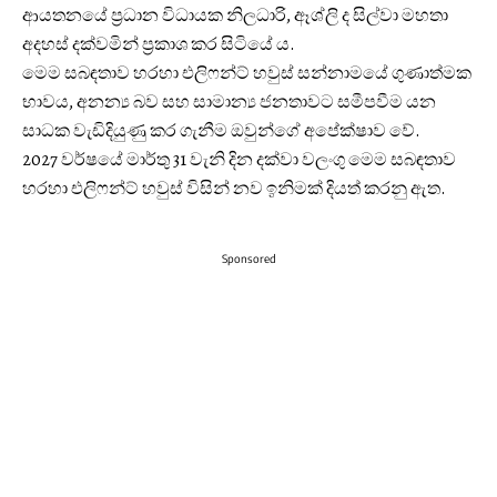
ආයතනයේ ප්‍රධාන විධායක නිලධාරි, ඈශ්ලි ද සිල්වා මහතා
අදහස් දක්වමින් ප්‍රකාශ කර සිටියේ ය.
මෙම සබඳතාව හරහා එලිෆන්ට් හවුස් සන්නාමයේ ගුණාත්මක
භාවය, අනන්‍ය බව සහ සාමාන්‍ය ජනතාවට සමීපවීම යන
සාධක වැඩිදියුණු කර ගැනීම ඔවුන්ගේ අපේක්ෂාව වේ.
2027 වර්ෂයේ මාර්තු 31 වැනි දින දක්වා වලංගු මෙම සබඳතාව
හරහා එලිෆන්ට් හවුස් විසින් නව ඉනිමක් දියත් කරනු ඇත.
Sponsored