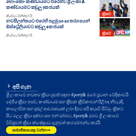
හොංකොං කණ්ඩායමට එරෙහිව ශ්‍රී ලංකා A
කණ්ඩායමට කඩුලු 7ක ජයක්
ක්‍රිකට්
කියවීමට මිනිත්තු 1 යි
නවසීලන්තයට එරෙහි පළමු 20-20 තරගයෙන්
ඕස්ට්‍රේලියාවට කඩුලු 6ක ජයක්
ක්‍රිකට්
කියවීමට මිනිත්තු 1 යි
අපි ගැන
ශ්‍රී ලංකාවේ නවතම ක්‍රීඩා පුවත් සඳහා Sporty.lk ඔබේ ප්‍රධාන වේදිකාවයි.
දේශීය ක්‍රීඩා ඉසව්, කණ්ඩායම් සහ ක්‍රීඩක ක්‍රීඩිකාවන් පිළිබඳ නිවැරදි,
කාලෝචිත සහ පුළුල් ආවරණයක් ලබා දීමට අපි කැපවී සිටිමු. ක්‍රිකට්
සිට මලල ක්‍රීඩා දක්වා සහ ඉන් ඔබ්බට, Sporty.lk ඔබව ශ්‍රී ලංකාවේ
විචිත්‍රවත් ක්‍රීඩා ක්ෂේත්‍රයට දැනුවත් කර සම්බන්ධ කරයි.
සාමාජිකයෙකු වන්න