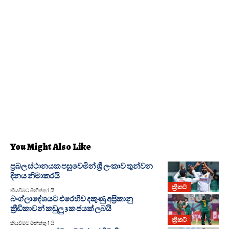
You Might Also Like
ප්‍රබල ස්ථානයක පසුවෙමින් ශ්‍රී ලංකාව තුන්වන
දිනය නිමාකරයි
ක්‍රිකට්
කියවීමට මිනිත්තු 1 යි
බංග්ලාදේශයට එරෙහිව දකුණු අප්‍රිකානු
ක්‍රීඩිකාවන් කඩුලු 3ක ජයක් ලබයි
ක්‍රිකට්
කියවීමට මිනිත්තු 1 යි