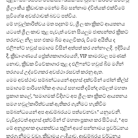
ශ්‍රී ලාංකීය ක්‍රීඩාවක මෙන්ම බීම සන්නාම ද්විත්යක් එක්වීමේ
සුවිශේෂ අවස්ථාවක් බවට පත්විය.
මේ හවුල්කාරීත්වය මත පදනම් ව, ශ්‍රී ලංකා ක්‍රිකට් ආයතනය
යටතේ ශ්‍රී ලංකාව තුළ පැවැත් වෙන සියලුම ජාත්‍යන්තර ක්‍රිකට්
තරගවල නිල සහ එකම බීම අලෙවිකරු වීමේ අයිතිය ද
එලිෆන්ට් හවුස් සමාගම විසින් අත්පත් කර ගන්නා ලදි. ඉදිරියේ
දී, ක්‍රීඩාංගණයේ ප්‍රේක්ශකාගාරයෙහි, VIP කාමරවල පමණක්
නොව, ක්‍රීඩක විවේකාගාර තුළ ද එලිෆන්ට් හවුස් බීම මගින්
තරගයේ උද්වේගකර අවස්ථා රසවත් කරනු ඇත.
මෙම අවස්ථාව සම්බන්ධයෙන් අදහස් දක්වමින් ජෝන් කීල්ස්
සමාගමේ පාරිභෝගික අංශයේ සභාපති දමින්ද ගම්ලත් මහතා
ප්‍රකාශ කලේ, “සමාගමක් විදිහට අප ශ්‍රී ලංකා ක්‍රිකට් ආයතනය
සමග හවුල්කාරිත්වයක් ඇතිකර ගැනීමට හැකිවීම
සම්බන්ධයෙන් අප ආඩම්බරයට පත්වෙනවා.” යනුවෙනි.
වැඩිදුරටත් අදහස් දක්වමින් ඒ මහතා ප්‍රකාශ කර සිටියේ, “ අප
මේ අනුග්‍රාහක දායකත්වය තුළින් අපේ සන්නාමය ප්‍රවර්ධනය
කරගැනීමට වඩා, ක්‍රීඩාමය ලැදියාව, ආඩම්බරය වර්ධනය