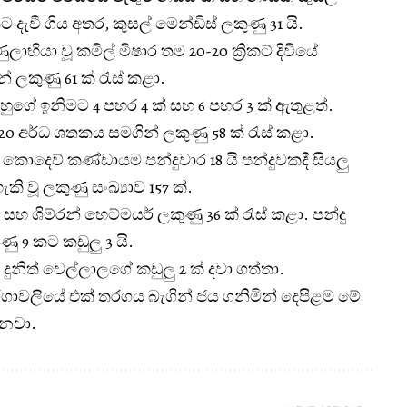
ට දැවී ගිය අතර, කුසල් මෙන්ඩිස් ලකුණු 31 යි.
ුලාභියා වූ කමිල් මිෂාර තම 20-20 ක්‍රිකට් දිවියේ
 ලකුණු 61 ක් රැස් කළා.
හුගේ ඉනිමට 4 පහර 4 ක් සහ 6 පහර 3 ක් ඇතුළත්.
20 අර්ධ ශතකය සමගින් ලකුණු 58 ක් රැස් කළා.
ය කොදෙව් කණ්ඩායම පන්දුවාර 18 යි පන්දුවකදී සියලු
හැකි වූ ලකුණු සංඛ්‍යාව 157 ක්.
හ ශිම්රන් හෙට්මයර් ලකුණු 36 ක් රැස් කළා. පන්දු
ණු 9 කට කඩුලු 3 යි.
 දුනිත් වෙල්ලාලගේ කඩුලු 2 ක් දවා ගත්තා.
ගාවලියේ එක් තරගය බැගින් ජය ගනිමින් දෙපිළම මේ
වනවා.