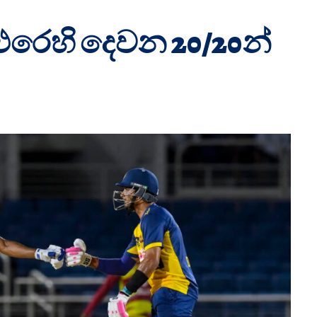
රෙහි දෙවන 20/20න්