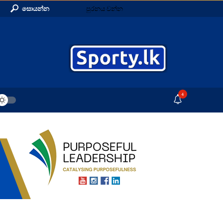
සොයන්න
පුරනය වන්න
4