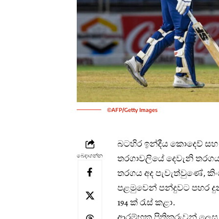
©AFP/Getty Images
බටහිර ඉන්දීය කොදෙව් සහ ශ
බෙදාගන්න
තරගාවලියේ දෙවැනි තරගය ලක
තරගය අද පැවැත්වුණේ, කිංග්
පළමුවෙන් පන්දුවට පහර දුන් 
194 ක් රැස් කළා.
ආරම්භක පිතිකරුවන් ලෙස ප