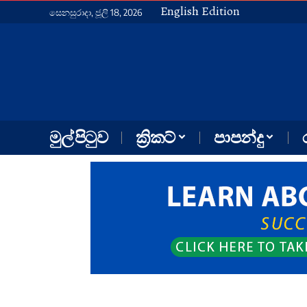
English Edition
සෙනසුරාදා, ජූලි 18, 2026
මුල් පිටුව
ක්‍රිකට්
පාපන්දු