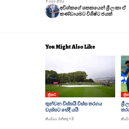
පෙර ලිපිය
අවිශ්කගේ ශතකයෙන් ශ්‍රී ලංකා ඒ
කණ්ඩායමට විශිෂ්ට ජයක්
You Might Also Like
ක්‍රිකට්
ක්‍රි
තුන්වන විස්සයි විස්ස තරගය
ශ්‍
වැස්සට සේදී යයි
තර
කියවීමට මිනිත්තු 1 යි
කියවීම