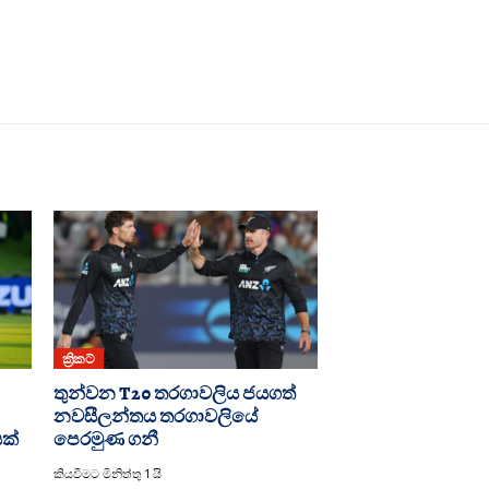
ක්‍රිකට්
තුන්වන T20 තරගාවලිය ජයගත්
නවසීලන්තය තරගාවලියේ
යක්
පෙරමුණ ගනී
කියවීමට මිනිත්තු 1 යි