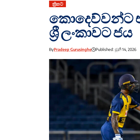
ක්‍රිකට්
කොදෙව්වන්ට එ
ශ්‍රී ලංකාවට ජය
By
Pradeep Gurusinghe
Published: ජූනි 14, 2026