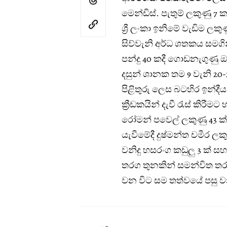
මෙන්ඩිස්. පැතුම් ලකුණු 7 ක
ශ්‍රී ලංකා ඉනිමේ වැඩිම ලකුණ
සිව්වැනි අර්ධ ශතකය සමගින්
පන්දු 40 කදී ගොඩනැගුණු ඔ
දසුන් ශානක තම 9 වැනි 20-
පිළිතුරු ලෙස බටහිර ඉන්දී
ක්‍රීඩකයින් දැවී රැස් කිරීමට 
රෝමන් පවෙල් ලකුණු 43 ක් ස
යැවීමේදී දුෂ්මන්ත චමීර ලකු
වනිදු හසරංග කඩුලු 3 ක් සහ
තරග තුනකින් සමන්විත තර
වන විට සම තත්වයේ පසු 