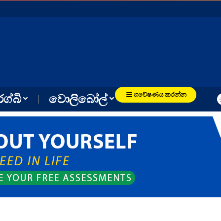
ගවේෂණය කරන්න
රග්බි
වොලිබෝල්