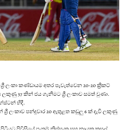
්‍රී ලංකා කණ්ඩායම අතර පැවැත්වෙන 20-20 ක්‍රිකට්
ුණු 37 කින් ජය ගැනීමට ශ්‍රී ලංකාව සමත් වුණා.
ස්ටන් හිදී.
ශ්‍රී ලංකාව පන්දුවාර 20 ඇතුළත කඩුලු 6 ක් දැවී ලකුණු
ිටියට පිවිසියේ පැතුම් නිස්සංක සහ නායක කුසල්