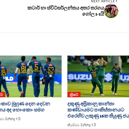
NEXT ARTICLE
කටාර් හා ස්විට්සර්ලන්තය අතර තරගය
ගෝල 1-1යි
කට්
ක්‍රිකට්
රී ලංකාව මුහුණ දෙන දෙවන
දකුණු අප්‍රිකානු කාන්තා
ගය අද හොංකොං සමග
කණ්ඩායමට පාකිස්තානයට
එරෙහිව ලකුණු 16ක තියුණු ජ
ට මිනිත්තු 1 යි
කියවීමට මිනිත්තු 1 යි