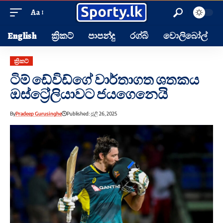
Aa
English
ක්‍රිකට්
පාපන්දු
රග්බි
වොලිබෝල්
ක්‍රිකට්
ටිම් ඩේවිඩ්ගේ වාර්තාගත ශතකය
ඔස්ට්‍රේලියාවට ජයගෙනෙයි
By
Pradeep Gurusinghe
Published: ජූලි 26, 2025