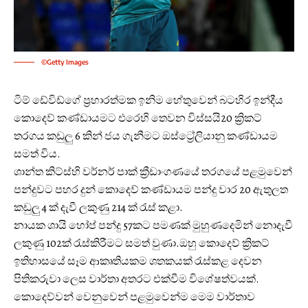
©Getty Images
ටිම් ඩේවිඩ්ගේ ප්‍රහාරත්මක ඉනිම හේතුවෙන් බටහිර ඉන්දීය
කොදෙව් කණ්ඩායමට එරෙහි තෙවන විස්සයි20 ක්‍රිකට්
තරගය කඩුලු 6 කින් ජය ගැනීමට ඔස්ට්‍රේලියානු කණ්ඩායම
සමත් විය.
ශාන්ත කිට්ස්හි වර්නර් පාක් ක්‍රීඩාංගණයේ තරගයේ පළමුවෙන්
පන්දුවට පහර දුන් කොදෙව් කණ්ඩායම පන්දු වාර 20 ඇතුලත
කඩුලු 4 ක් දැවී ලකුණු 214 ක් රැස් කළා.
නායක ශායි හෝප් පන්දු 57කට පමණක් මුහුණදෙමින් නොදැවී
ලකුණු 102ක් රැස්කිරීමට සමත් වුණා.ඔහු කොදෙව් ක්‍රිකට්
ඉතිහාසයේ සෑම ආකෘතියකම ශතකයක් රැස්කළ දෙවන
පිතිකරුවා ලෙස වාර්තා අතරට එක්වීම විශේෂත්වයක්.
කොදෙව්වන් වෙනුවෙන් පළමුවෙන්ම මෙම වාර්තාව