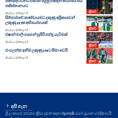
කොදෙව්වන්ට එරෙහි පළමු එක්දින තරගයේ ජය
පකිස්තානයට
ක්‍රිකට්
කියවීමට මිනිත්තු 1 යි
සිම්බාබ්වේ කණ්ඩායමට දකුණු අප්‍රිකාවෙන්
ලකුණු 537ක අභියෝගයක්
ක්‍රිකට්
කියවීමට මිනිත්තු 1 යි
එෂාන් මාලිංගගෙන් සුපිරි පන්දු යැවීමක්
කියවීමට මිනිත්තු 2 යි
ක්‍රිකට්
එංගලන්ත ඉනිම ලකුණු 179ට සීමා වෙයි
කියවීමට මිනිත්තු 1 යි
ක්‍රිකට්
අපි ගැන
ශ්‍රී ලංකාවේ නවතම ක්‍රීඩා පුවත් සඳහා Sporty.lk ඔබේ ප්‍රධාන වේදිකාවයි.