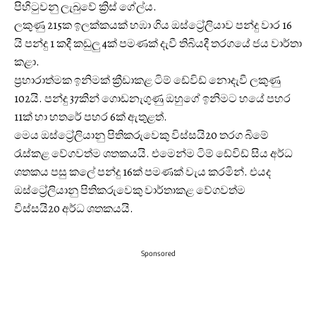
පිහිටුවනු ලැබුවේ ක්‍රිස් ගේල්ය.
ලකුණු 215ක ඉලක්කයක් හඹා ගිය ඔස්ට්‍රේලියාව පන්දු වාර 16
යි පන්දු 1 කදී කඩුලු 4ක් පමණක් දැවී තිබියදී තරගයේ ජය වාර්තා
කළා.
ප්‍රහාරාත්මක ඉනිමක් ක්‍රීඩාකළ ටිම් ඩේවිඩ් නොදැවී ලකුණු
102යි. පන්දු 37කින් ගොඩනැගුණු ඔහුගේ ඉනිමට හයේ පහර
11ක් හා හතරේ පහර 6ක් ඇතුළත්.
මෙය ඔස්ට්‍රේලියානු පිතිකරුවෙකු විස්සයි20 තරග බිමේ
රැස්කළ වේගවත්ම ශතකයයි. එමෙන්ම ටිම් ඩේවිඩ් සිය අර්ධ
ශතකය පසු කලේ පන්දු 16ක් පමණක් වැය කරමින්. එයද
ඔස්ට්‍රේලියානු පිතිකරුවෙකු වාර්තාකළ වේගවත්ම
විස්සයි20 අර්ධ ශතකයයි.
Sponsored