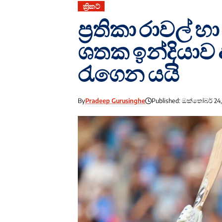
ක්‍රිකට්
ප්‍රතිකා රාවල් හා
ශතක ඉන්දියාව 
රැගෙන යයි
By
Pradeep Gurusinghe
Published: ඔක්තෝබර් 24,