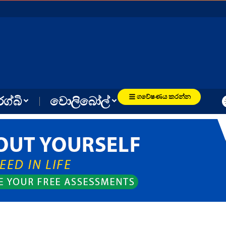
ගවේෂණය කරන්න
රග්බි
වොලිබෝල්