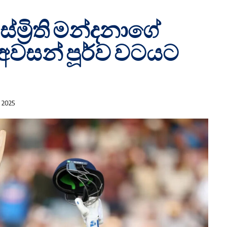
 ස්ම්‍රිති මන්දනාගේ
අවසන් පූර්ව වටයට
 2025