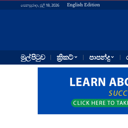
English Edition
සෙනසුරාදා, ජූලි 18, 2026
මුල් පිටුව
ක්‍රිකට්
පාපන්දු