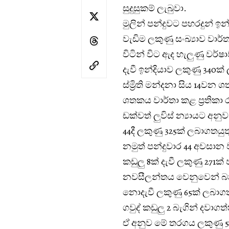
සුදුසුකම් ලැබුවා.
මුලින් පන්දුවට පහරදුන්
වැඩිම ලකුණු සංඛ්‍යාව වාර්
විටින් විට ඇද හැලුණු වර්ෂා
දැවී ඉන්දියාව ලකුණු 340ක්
ස්ම්‍රිති මන්දනා සිය 14ව
ශතකය වාර්තා කළ ප්‍රතිකා 
ඩක්වත් ලුවිස් න්‍යායට අ
44දී ලකුණු 325ක් ලබාගතයුත
නමුත් පන්දුවාර 44 අවස
කඩුලු 8ක් දැවී ලකුණු 271ක
නවසීලන්තය වෙනුවෙන් බෲක
නොදැවී ලකුණු 65ක් ලබාගත්
ගවුද් කඩුලු 2 බැගින් දවාගත්
ඒ අනුව මේ තරගය ලකුණු 5