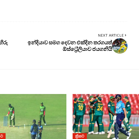
NEXT ARTICLE
හිරු
ඉන්දියාව සමග දෙවන එක්දින තරගයත්
ඕස්ට්‍රේලියාව ජයගනියි
කට්
ක්‍රිකට්