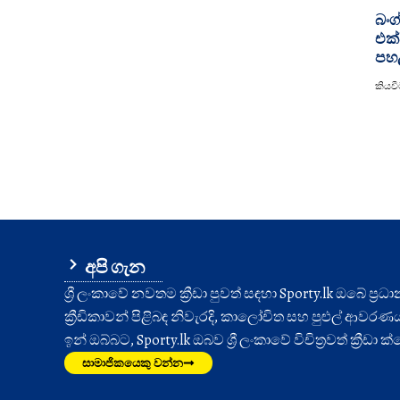
බංග
එක්
පහ
කියවීම
අපි ගැන
ශ්‍රී ලංකාවේ නවතම ක්‍රීඩා පුවත් සඳහා Sporty.lk ඔබේ ප්‍ර
ක්‍රීඩිකාවන් පිළිබඳ නිවැරදි, කාලෝචිත සහ පුළුල් ආවරණයක් 
ඉන් ඔබ්බට, Sporty.lk ඔබව ශ්‍රී ලංකාවේ විචිත්‍රවත් ක්‍රීඩ
සාමාජිකයෙකු වන්න