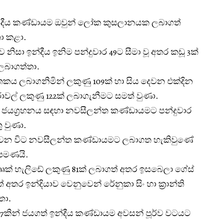
 ඉන්දීය කණ්ඩායම ඔවුන් ලෝක කුසලානයක ලබාගත්
තා කළා.
ව නිසා ඉන්දීය ඉනිම පන්දුවාර 49ට සීමා වූ අතර කඩූ 3ක්
 ලබාගත්තා.
න ශතකය ලබාගනිමින් ලකුණු 109ක් හා සිය දෙවන එක්දින
රාවල් ලකුණු 122ක් ලබාගැනීමට සමත් වුණා.
නුව ජයග්‍රහනය සඳහා නවසීලන්ත කණ්ඩායමට පන්දුවාර
ු වුණා.
ාන වන විට නවසීලන්ත කණ්ඩායමට ලබාගත හැකිවුණේ
් පමණයි.
් හැලිඩේ ලකුණු 81ක් ලබාගත් අතර ඉසබෙලා ගේස්
 අතර ඉන්දියාව වෙනුවෙන් රේනුකා සිං හා ක්‍රාන්ති
තා.
7කින් ජයගත් ඉන්දීය කණ්ඩායම අවසන් පූර්ව වටයට