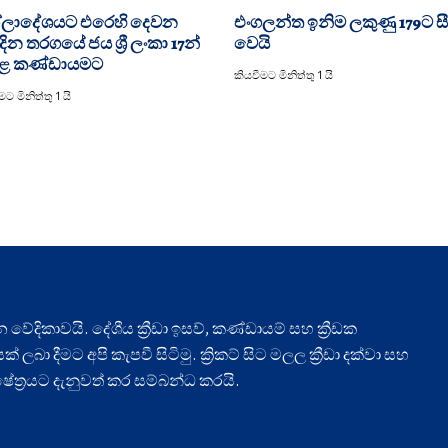
්ලාදේශයට එරෙහි දෙවන
එංගලන්ත ඉනිම ලකුණු 179ට ස
දින තරගයේ ජය ශ්‍රී ලංකා 17න්
වෙයි
ළ කණ්ඩායමට
කියවීමට මිනිත්තු 1 යි
ට මිනිත්තු 1 යි
ධාන වේදිකාවයි. දේශීය ක්‍රීඩා ඉසව්, කණ්ඩායම් සහ ක්‍රීඩක
ලබා දීමට අපි කැපවී සිටිමු. ක්‍රිකට් සිට මලල ක්‍රීඩා දක්වා සහ
ා ක්ෂේත්‍රයට දැනුවත් කර සම්බන්ධ කරයි.