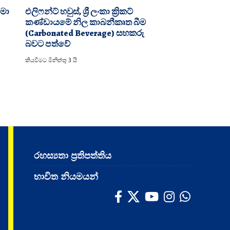
ීමා
එලිෆන්ට් හවුස්, ශ්‍රී ලංකා ක්‍රිකට්
කණ්ඩායමේ නිල කාබනීකෘත බීම
(Carbonated Beverage) සහකරු
බවට පත්වේ
කියවීමට මිනිත්තු 3 යි
රහස්‍යතා ප්‍රතිපත්තිය
භාවිත නියමයන්