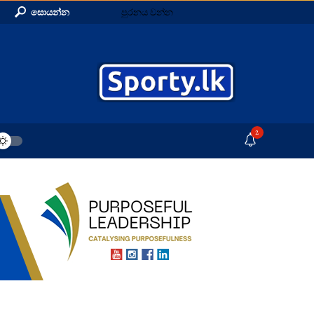
සොයන්න
පුරනය වන්න
2