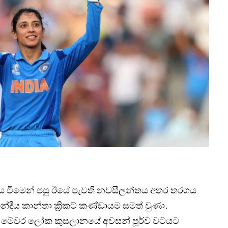
ය වීමෙන් පසු ඊයේ පැවති නවසීලන්තය අතර තරගය
්දීය කාන්තා ක්‍රිකට් කණ්ඩායම සමත් වුණා.
න් මෙවර ලෝක කුසලානයේ අවසන් පූර්ව වටයට