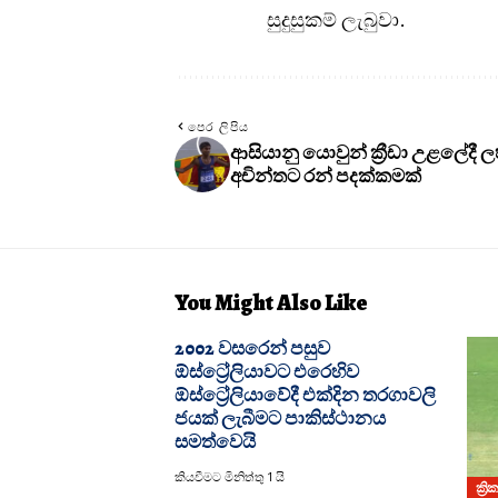
සුදුසුකම් ලැබුවා.
පෙර ලිපිය
ආසියානු යොවුන් ක්‍රීඩා උළලේදී ල
අචින්තට රන් පදක්කමක්
You Might Also Like
2002 වසරෙන් පසුව
ඕස්ට්‍රේලියාවට එරෙහිව
ඕස්ට්‍රේලියාවේදී එක්දින තරගාවලි
ජයක් ලැබීමට පාකිස්ථානය
සමත්වෙයි
කියවීමට මිනිත්තු 1 යි
ක්‍රි