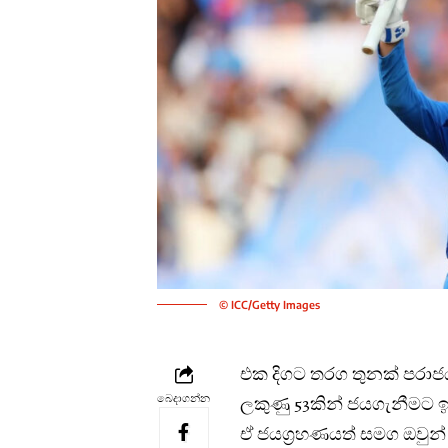
© ICC/Getty Images
එක දිගට තරග තුනක් පරාජ
බෙදාගන්න
ලකුණු 53කින් ජයගැනීමට ඉන
ඒ ජයග්‍රහණයත් සමග ඔවු