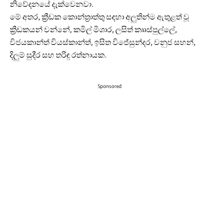
නිවේදනයේ දැක්වෙනවා.
මේ අතර, ක්‍රීඩක කොන්ත්‍රාත්තු සඳහා අලුතින්ම ඇතුළත් වූ
ක්‍රීඩකයන් වන්නේ, කමිල් මිශාර, ලසිත් කෲස්පුල්ලේ,
විජයකාන්ත් වියස්කාන්ත්, ඉසිත විජේසුන්දර, වනුජ සහන්,
දිලුම් සුදීර සහ තරිඳු රත්නායක.
Sponsored