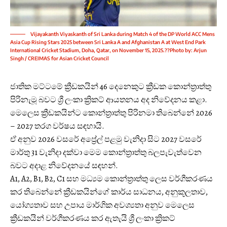
Vijayakanth Viyaskanth of Sri Lanka during Match 4 of the DP World ACC Mens
Asia Cup Rising Stars 2025 between Sri Lanka A and Afghanistan A at West End Park
International Cricket Stadium, Doha, Qatar, on November 15, 2025.??Photo by: Arjun
Singh / CREIMAS for Asian Cricket Council
ජාතික මට්ටමේ ක්‍රීඩකයින් 46 දෙනෙකුට ක්‍රීඩක කොන්ත්‍රාත්තු
පිරිනැමූ බවට ශ්‍රී ලංකා ක්‍රිකට් ආයතනය අද නිවේදනය කළා.
මෙලෙස ක්‍රීඩකයින්ට කොන්ත්‍රාත්තු පිරිනමා තිබෙන්නේ 2026
– 2027 තරග වර්ෂය සඳහායි.
ඒ අනුව 2026 වසරේ අප්‍රේල් පළමු වැනිදා සිට 2027 වසරේ
මාර්තු 31 වැනිදා දක්වා මෙම කොන්ත්‍රාත්තු බලපැවැත්වෙන
බවට අදාළ නිවේදනයේ සඳහන්.
A1, A2, B1, B2, C1 සහ මධ්‍යම කොන්ත්‍රාත්තු ලෙස වර්ගීකරණය
කර තිබෙන්නේ ක්‍රීඩකයින්ගේ කාර්ය සාධනය, අනුකූලතාව,
යෝග්‍යතාව සහ උපාය මාර්ගික අවශ්‍යතා අනුව මෙලෙස
ක්‍රීඩකයින් වර්ගීකරණය කර ඇතැයි ශ්‍රී ලංකා ක්‍රිකට්