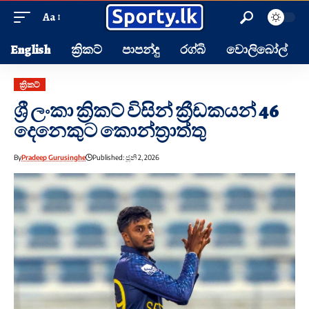
Aa
English
ක්‍රිකට්
පාපන්දු
රග්බි
වොලිබෝල්
ක්‍රිකට්
ශ්‍රී ලංකා ක්‍රිකට් විසින් ක්‍රීඩකයන් 46
දෙනෙකුට කොන්ත්‍රාත්තු
By
Pradeep Gurusinghe
Published: ජූනි 2, 2026