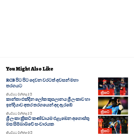
You Might Also Like
RCB පිට පිට දෙවන වරටත් අවසන් මහා
තරගයට
ක්‍රිකට්
කියවීමට මිනිත්තු 2 යි
කාන්තා එක්දින ලෝක කුසලානය ශ්‍රී ලංකාව හා
ඉන්දියාව අතර තරගයෙන් අද ඇරඹේ
ක්‍රිකට්
කියවීමට මිනිත්තු 2 යි
ශ්‍රී ලංකා ක්‍රිකට් කණ්ඩායම එළැඹෙන අගොස්තු
මස සිම්බාබ්වේ සංචාරයක
ක්‍රිකට්
කියවීමට මිනිත්තු 0 යි