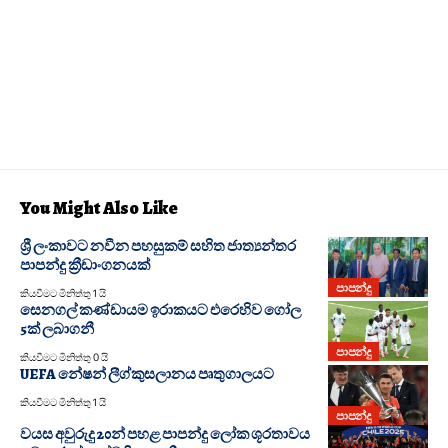
You Might Also Like
ශ්‍රී ලංකාවට නවීන පහසුකම් සහිත ජාත්‍යන්තර
පාපන්දු ක්‍රීඩාංගනයක්
පාපන්දු
කියවීමට මිනිත්තු 1 යි
සෙනගල් කණ්ඩායම ඉරාකයට එරෙහිව ගෝල
5ක් ලබාගනී
පාපන්දු
කියවීමට මිනිත්තු 0 යි
UEFA නේෂන් ලීග්කුසලානය පෘතුගාලයට
කියවීමට මිනිත්තු 1 යි
පාපන්දු
වයස අවුරුදු 20න් පහළ පාපන්දු ලෝක ශූරතාවය