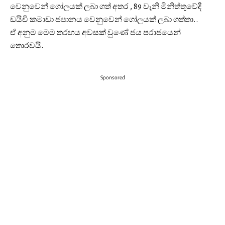
වෙනුවෙන් ගෝලයක් ලබා ගත් අතර , 89 වැනි මිනිත්තුවේදී
ඩයිචි කමාඩා ජපානය වෙනුවෙන් ගෝලයක් ලබා ගත්තා..
ඒ අනුම මෙම තරඟය අවසක් වුණේ ජය පරාජයෙන්
තොරවයි.
Sponsored