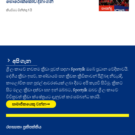
මොරොක්කෝව දිනා ගනී
පාපන්දු
කියවීමට මිනිත්තු 1 යි
අපි ගැන
ශ්‍රී ලංකාවේ නවතම ක්‍රීඩා පුවත් සඳහා Sporty.lk ඔබේ ප්‍රධාන වේදිකාවයි.
දේශීය ක්‍රීඩා ඉසව්, කණ්ඩායම් සහ ක්‍රීඩක ක්‍රීඩිකාවන් පිළිබඳ නිවැරදි,
කාලෝචිත සහ පුළුල් ආවරණයක් ලබා දීමට අපි කැපවී සිටිමු. ක්‍රිකට්
සිට මලල ක්‍රීඩා දක්වා සහ ඉන් ඔබ්බට, Sporty.lk ඔබව ශ්‍රී ලංකාවේ
විචිත්‍රවත් ක්‍රීඩා ක්ෂේත්‍රයට දැනුවත් කර සම්බන්ධ කරයි.
සාමාජිකයෙකු වන්න
රහස්‍යතා ප්‍රතිපත්තිය