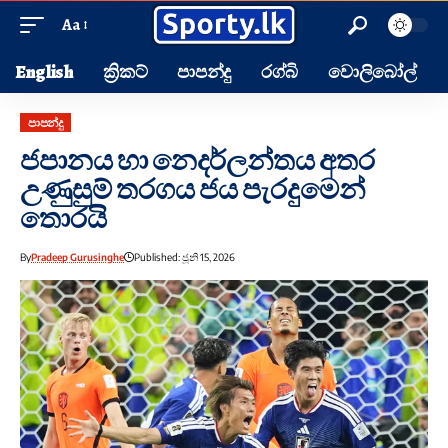
Aa
English
ක්‍රිකට්
පාපන්දු
රග්බි
වොලිබෝල්
පාපන්දු
ජපානය හා නෙදර්ලන්තය අතර
උණුසුම් තරගය ජය පැරදුමෙන්
තොරයි
By
Pradeep Gurusinghe
Published: ජූනි 15, 2026