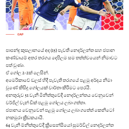
©AP
පාපන්දු කුසලානයේ අද (15) පැවති නෙදර්ලන්ත සහ ජපාන
කණ්ඩායම් අතර තරගය දෙපිලම සම තත්ත්වයෙන් නිමාවට
පත් වුණා.
ඒ ගෝල 2-2ක් ලෙසින්.
අමෙරිකාවේ ඩලස් හිදී පැවැති තරගයේ පළමු අර්දය නිමා
වුණේ කිසිදු ගෝලයක් වාර්තා කිරීමට පෙරයි.
අනතුරුව 51 වැනි මිනිත්තුවේදී නෙදර්ලන්තය වෙනුවෙන්
වර්ජිල් වෑන් ඩික් පළමු ගෝලය ලබා ගත්‍තා.
ජපානය වෙනුවෙන් පළමු ගෝලය ලබා ගත්‍තේ කෙනිටෝ
නකමුරා ක්‍රීඩකයායි.
64 වැනි ම්නිත්තුවේදී ක්‍රිසෙන්සියෝ සුමර්විල් නෙදර්ලන්ත