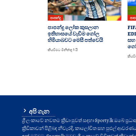
පාපන්දු
පාපන
පාපන්දු ලෝක කුසලාන
FIF
ඉතිහාසයේ වැඩිම ගෝල
EDI
හිමියාබවට මෙසී පත්වෙයි
සහ 
ගෝල
කියවීමට මිනිත්තු 1 යි
කියවීම
අපි ගැන
ශ්‍රී ලංකාවේ නවතම ක්‍රීඩා පුවත් සඳහා Sporty.lk ඔබේ ප්‍ර
ක්‍රීඩිකාවන් පිළිබඳ නිවැරදි, කාලෝචිත සහ පුළුල් ආවරණයක් 