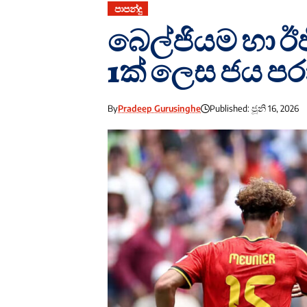
පාපන්දු
බෙල්ජියම හා ඊජ
1ක් ලෙස ජය ප
By
Pradeep Gurusinghe
Published: ජූනි 16, 2026