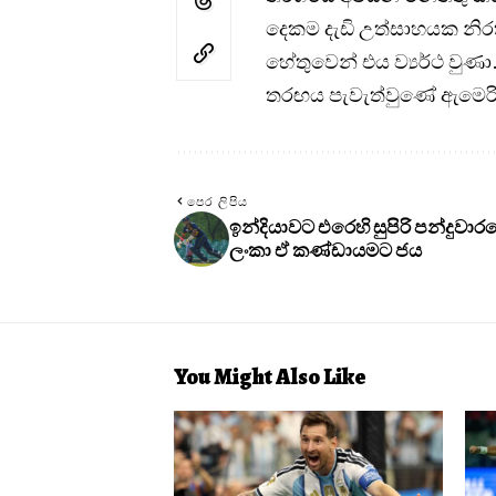
දෙකම දැඩි උත්සාහයක නිරත
හේතුවෙන් එය ව්‍යර්ථ වුණා
තරඟය පැවැත්වුණේ ඇමෙරි
පෙර ලිපිය
ඉන්දියාවට එරෙහි සුපිරි පන්දුවාරයෙන
ලංකා ඒ කණ්ඩායමට ජය
You Might Also Like