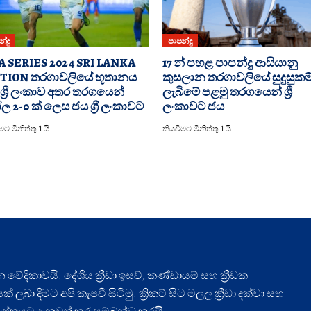
්දු
පාපන්දු
A SERIES 2024 SRI LANKA
17 න් පහළ පාපන්දු ආසියානු
TION තරගාවලියේ භූතානය
කුසලාන තරගාවලියේ සුදුසුකම
ශ්‍රී ලංකාව අතර තරගයෙන්
ලැබීමේ පළමු තරගයෙන් ශ්‍රී
 2-0 ක් ලෙස ජය ශ්‍රී ලංකාවට
ලංකාවට ජය
ට මිනිත්තු 1 යි
කියවීමට මිනිත්තු 1 යි
ධාන වේදිකාවයි. දේශීය ක්‍රීඩා ඉසව්, කණ්ඩායම් සහ ක්‍රීඩක
ලබා දීමට අපි කැපවී සිටිමු. ක්‍රිකට් සිට මලල ක්‍රීඩා දක්වා සහ