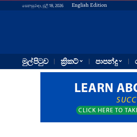
English Edition
සෙනසුරාදා, ජූලි 18, 2026
මුල් පිටුව
ක්‍රිකට්
පාපන්දු