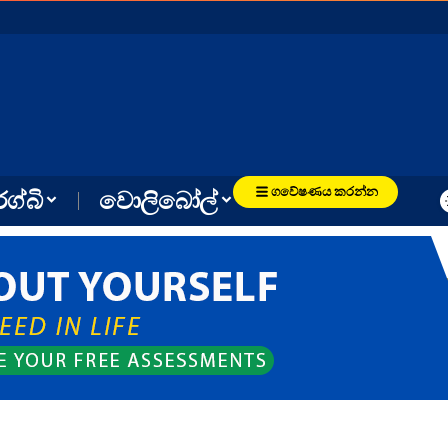
ගවේෂණය කරන්න
රග්බි
වොලිබෝල්