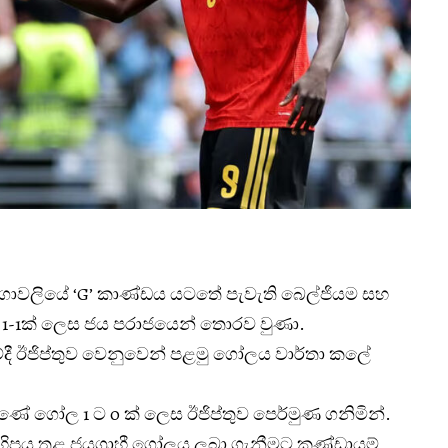
ගාවලියේ ‘G’ කාණ්ඩය යටතේ පැවැති බෙල්ජියම සහ
 1-1ක් ලෙස ජය පරාජයෙන් තොරව වුණා.
ේදී ඊජිප්තුව වෙනුවෙන් පළමු ගෝලය වාර්තා කලේ
ුණේ ගෝල 1 ට 0 ක් ලෙස ඊජිප්තුව පෙර්මුණ ගනිමින්.
හිපය තුළ ජයග්‍රාහී ගෝලය ලබා ගැනීමට කණ්ඩායම්