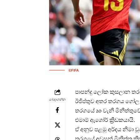
©FIFA
පාපන්දු ලෝක කුසලාන තර
බෙදාගන්න
ඊජිප්තුව අතර තරගය ගෝල
තරගයේ 20 වැනි මිනිත්තුව
එමාම් ඇශෝර් ක්‍රීඩකයායි.
ඒ අනුව පළමු අර්දය නිමා ව
තරගයේ අවසන් මිනිත්තු කි