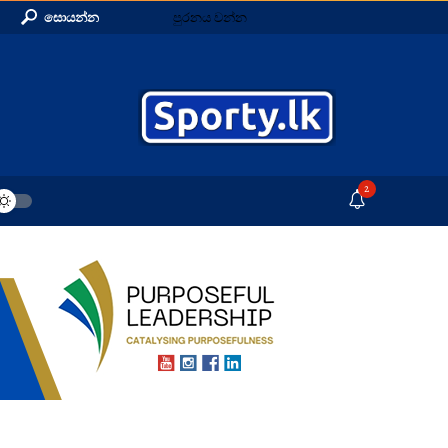
සොයන්න
පුරනය වන්න
2