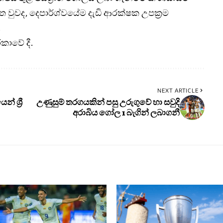
 වුවද, දෙපාර්ශ්වයේම දැඩි ආරක්ෂක උපක්‍රම
.
කාවේ දී.
NEXT ARTICLE
් ශ්‍රී
උණුසුම් තරගයකින් පසු උරුගුවේ හා සවුදි
අරාබිය ගෝල 1 බැගින් ලබාගනී