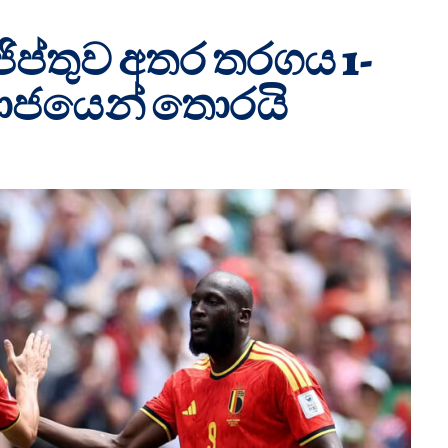
ිප්තුව අතර තරගය 1-
රාජයෙන් තොරයි