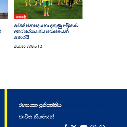
පාපන්දු
චෙක් ජනපදය හා දකුණු අප්‍රිකාව
්
අතර තරගය ජය පරාජයෙන්
තොරයි
කියවීමට මිනිත්තු 1 යි
රහස්‍යතා ප්‍රතිපත්තිය
භාවිත නියමයන්