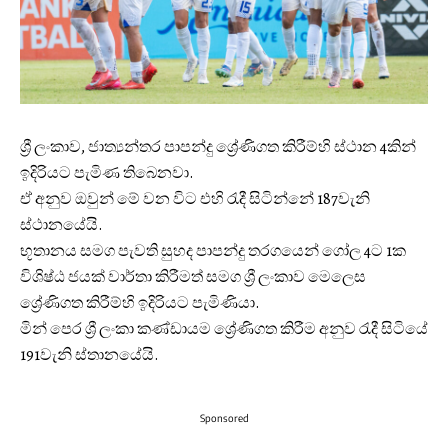
ශ්‍රී ලංකාව, ජාත්‍යන්තර පාපන්දු ශ්‍රේණිගත කිරීම්හි ස්ථාන 4කින්
ඉදිරියට පැමිණ තිබෙනවා.
ඒ අනුව ඔවුන් මේ වන විට එහි රැදී සිටින්නේ 187වැනි
ස්ථානයේයි.
භූතානය සමග පැවති සුහද පාපන්දු තරගයෙන් ගෝල 4ට 1ක
විශිෂ්ඨ ජයක් වාර්තා කිරීමත් සමග ශ්‍රී ලංකාව මෙලෙස
ශ්‍රේණිගත කිරීම්හි ඉදිරියට පැමිණියා.
මින් පෙර ශ්‍රී ලංකා කණ්ඩායම ශ්‍රේණිගත කිරීම අනුව රැදී සිටියේ
191වැනි ස්තානයේයි.
Sponsored