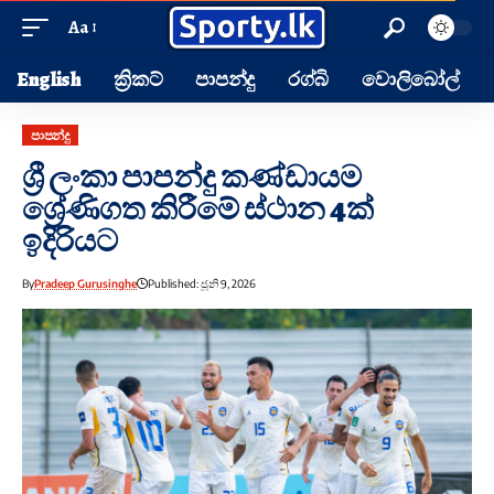
Aa
English
ක්‍රිකට්
පාපන්දු
රග්බි
වොලිබෝල්
පාපන්දු
ශ්‍රී ලංකා පාපන්දු කණ්ඩායම
ශ්‍රේණිගත කිරීමේ ස්ථාන 4ක්
ඉදිරියට
By
Pradeep Gurusinghe
Published: ජූනි 9, 2026