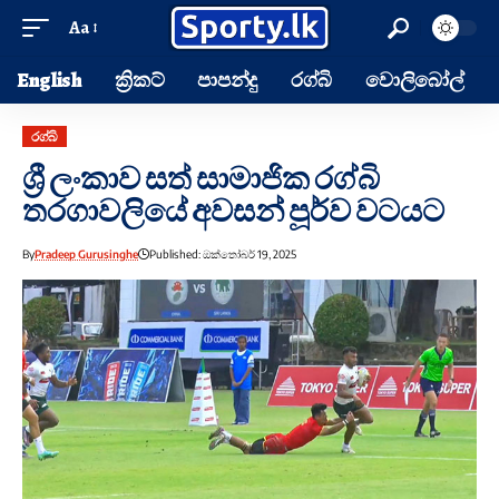
Aa
English
ක්‍රිකට්
පාපන්දු
රග්බි
වොලිබෝල්
රග්බි
ශ්‍රී ලංකාව සත් සාමාජික රග්බි
තරගාවලියේ අවසන් පූර්ව වටයට
By
Pradeep Gurusinghe
Published: ඔක්තෝබර් 19, 2025