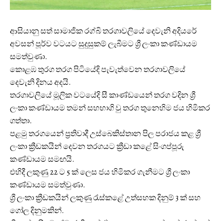
ආසියානු සත් සාමාජික රග්බි තරගාවලියේ දෙවැනි අදියරේ
අවසන් පූර්ව වටයට සුදුසුකම් ලැබීමට ශ්‍රී ලංකා කණ්ඩායම
සමත්වුණා.
කොළඹ තුරග තරග පිටියේදි පැවැත්වෙන තරගාවලියේ
දෙවැනි දිනය අදයි.
තරගාවලියේ මූලික වටයේදි සී කාණ්ඩයෙන් තරග වදින ශ්‍රී
ලංකා කණ්ඩායම තමන් සහභාගි වු තරග තුනෙහිම ජය හිමිකර
ගත්තා.
පළමු තරගයෙන් ප්‍රතිවාදී උස්බෙකිස්තාන පිල පරාජය කළ ශ්‍රී
ලංකා ක්‍රීඩකයින් දෙවන තරගයට ක්‍රීඩා කළේ සිංගප්පූරු
කණ්ඩායම සමඟයි.
එහිදී ලකුණු 22 ට 5 ක් ලෙස ජය හිමිකර ගැනීමට ශ්‍රී ලංකා
කණ්ඩායම සමත්වුණා.
ශ්‍රී ලංකා ක්‍රීඩකයින් ලකුණු රැස්කළේ උත්සහක දිනුම් 3 ක් සහ
ගෝල දිනුමකින්.