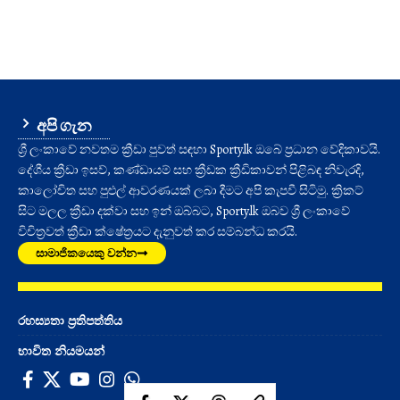
අපි ගැන
ශ්‍රී ලංකාවේ නවතම ක්‍රීඩා පුවත් සඳහා Sporty.lk ඔබේ ප්‍රධාන වේදිකාවයි.
දේශීය ක්‍රීඩා ඉසව්, කණ්ඩායම් සහ ක්‍රීඩක ක්‍රීඩිකාවන් පිළිබඳ නිවැරදි,
කාලෝචිත සහ පුළුල් ආවරණයක් ලබා දීමට අපි කැපවී සිටිමු. ක්‍රිකට්
සිට මලල ක්‍රීඩා දක්වා සහ ඉන් ඔබ්බට, Sporty.lk ඔබව ශ්‍රී ලංකාවේ
විචිත්‍රවත් ක්‍රීඩා ක්ෂේත්‍රයට දැනුවත් කර සම්බන්ධ කරයි.
සාමාජිකයෙකු වන්න
රහස්‍යතා ප්‍රතිපත්තිය
භාවිත නියමයන්