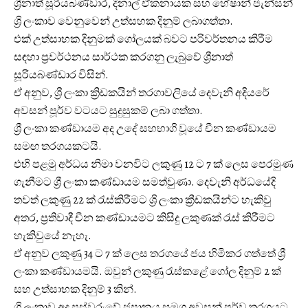
ශ්‍රීනාත් සූරියබණ්ඩාර, දිනාල් ඒකනායක සහ හේෂාන් ජැන්සන්
ශ්‍රි ලංකාව වෙනුවෙන් උත්සහක දිනුම් ලබාගත්තා.
එක් උත්සාහක දිනුමක් ගෝලයක් බවට පරිවර්තනය කිරීම
සඳහා ප්‍රවර්ථනය සාර්ථක කරගනු ලැබුවේ ශ්‍රීනාත්
සූරියබණ්ඩාර විසින්.
ඒ අනුව, ශ්‍රී ලංකා ක්‍රිඩකයින් තරගාවලියේ දෙවැනි අදියරේ
අවසන් පූර්ව වටයට සුදුසුකම් ලබා ගත්තා.
ශ්‍රී ලංකා කණ්ඩායම අද උදේ සහභාගි වූයේ චීන කණ්ඩායම
සමඟ තරගයකටයි.
එහි පළමු අර්ධය නිමා වනවිට ලකුණු 12 ට 7 ක් ලෙස පෙරමුණ
ගැනීමට ශ්‍රී ලංකා කණ්ඩායම සමත්වුණා. දෙවැනි අර්ධයේදි
තවත් ලකුණු 22 ක් රැස්කිරීමට ශ්‍රි ලංකා ක්‍රීඩකයින්ට හැකිවු
අතර, ප්‍රතිවාදී චීන කණ්ඩායමට කිසිදු ලකුණක් රැස් කිරීමට
හැකිවුයේ නැහැ.
ඒ අනුව ලකුණු 34 ට 7 ක් ලෙස තරගයේ ජය හිමිකර ගත්තේ ශ්‍රී
ලංකා කණ්ඩායමයි. ඔවුන් ලකුණු රැස්කළේ ගෝල දිනුම් 2 ක්
සහ උත්සාහක දිනුම් 3 කින්.
ශ්‍රි ලංකාව අද පස්වරුවේ ජපානය සමග අවසන් පූර්ව තරගයට