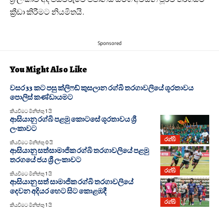
ක්‍රීඩා කිරීමට නියමිතයි.
Sponsored
You Might Also Like
වසර 33 කට පසු ක්ලිෆඩ් කුසලාන රග්බි තරගාවලියේ ශූරතාවය
පොලිස් කණ්ඩායමට
කියවීමට මිනිත්තු 1 යි
ආසියානු රග්බි පළමු කොටසේ ශූරතාවය ශ්‍රී
ලංකාවට
රග්බි
කියවීමට මිනිත්තු 0 යි
ආසියානු සත්සාමාජික රග්බි තරගාවලියේ පළමු
තරගයේ ජය ශ්‍රී ලංකාවට
රග්බි
කියවීමට මිනිත්තු 1 යි
ආසියානු සත් සාමාජික රග්බි තරගාවලියේ
දෙවන අදියර හෙට සිට කොළඹදී
රග්බි
කියවීමට මිනිත්තු 1 යි