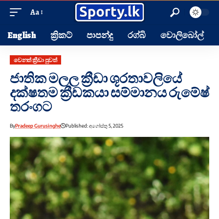
Aa
English
ක්‍රිකට්
පාපන්දු
රග්බි
වොලිබෝල්
වෙනත් ක්‍රීඩා පුවත්
ජාතික මලල ක්‍රීඩා ශූරතාවලියේ
දක්ෂතම ක්‍රීඩකයා සම්මානය රුමේෂ්
තරංගට
By
Pradeep Gurusinghe
Published: අගෝස්තු 5, 2025