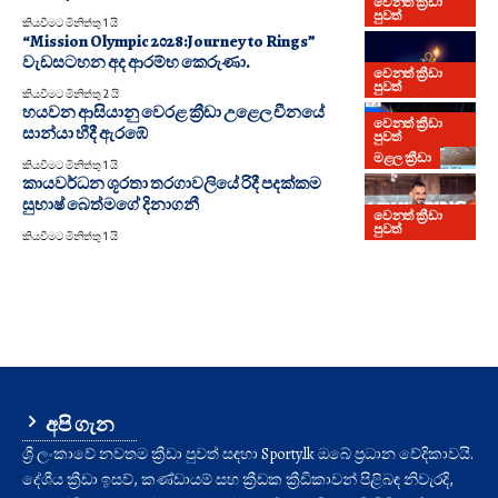
වෙනත් ක්‍රීඩා
පුවත්
කියවීමට මිනිත්තු 1 යි
“Mission Olympic 2028:Journey to Rings”
වැඩසටහන අද ආරම්භ කෙරුණා.
වෙනත් ක්‍රීඩා
පුවත්
කියවීමට මිනිත්තු 2 යි
හයවන ආසියානු වෙරළ ක්‍රීඩා උළෙල චීනයේ
වෙනත් ක්‍රීඩා
සාන්යා හීදී ඇරඹේ
පුවත්
මළල ක්‍රීඩා
කියවීමට මිනිත්තු 1 යි
කායවර්ධන ශූරතා තරගාවලියේ රිදී පදක්කම
සුභාෂ් බෙත්මගේ දිනාගනී
වෙනත් ක්‍රීඩා
පුවත්
කියවීමට මිනිත්තු 1 යි
අපි ගැන
ශ්‍රී ලංකාවේ නවතම ක්‍රීඩා පුවත් සඳහා Sporty.lk ඔබේ ප්‍රධාන වේදිකාවයි.
දේශීය ක්‍රීඩා ඉසව්, කණ්ඩායම් සහ ක්‍රීඩක ක්‍රීඩිකාවන් පිළිබඳ නිවැරදි,