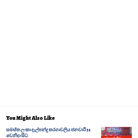
You Might Also Like
සමස්ත ලංකා දැල්පන්දු තරගාවලිය ජනවාරි 31
වෙනිදා සිට