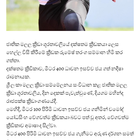
ජාතික මලල ක්‍රීඩා ශූරතාවලියේ දක්ෂතම ක්‍රීඩකයා ලෙස
හෙල්ල විසි කිරීමේ ක්‍රීඩක රුමේෂ් තරංග සම්මාන හිමි කර
ගත්තා.
දක්ෂතම ක්‍රීඩිකාව, මීටර 400 ධාවන ඉසව්ව ජය ගත් නදීෂා
රාමනායක.
ශ්‍රී ලංකා මලල ක්‍රීඩා සම්මේලනය සංවිධාන කළ ජාතික මලල
ක්‍රීඩා ශූරතාවලිය, දින දෙකක් පැවැත්වුණේ, දියගම මහින්ද
රාජපක්ෂ ක්‍රීඩාංගණයේදී.
මෙහිදී, මීටර 100 පිරිමි ධාවන ඉසව්ව ජය ගනිමින් චමෝද්
යෝධසිංහ වේගවත්ම ක්‍රීඩකයා බවට පත් වූ අතර, වේගවත්ම
ක්‍රීඩිකාව අමාෂා ද සිල්වා.
මීටර 400 පිරිමි ධාවන ඉසව්ව ජය ගැනීමට අරුණ දර්ශන සමත්