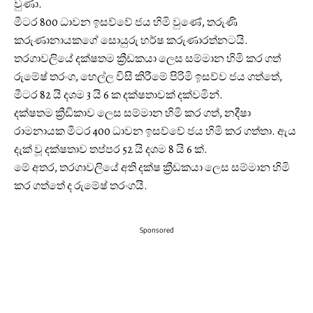
වුණා.
මීටර 800 ධාවන ඉසව්වේ ජය හිමි වුණේ, තරුණි
කරුණානායකගේ සොයුරු හර්ෂ කරුණාරත්නටයි.
තරගාවලියේ දක්ෂතම ක්‍රීඩකයා ලෙස සම්මාන හිමි කර ගත්
රුමේෂ් තරංග, හෙල්ල විසි කිරීමේ පිරිමි ඉසව්ව ජය ගත්තේ,
මීටර 82 යි දශම 3 යි 6 ක දක්ෂතාවක් දක්වමින්.
දක්ෂතම ක්‍රීඩිකාව ලෙස සම්මාන හිමි කර ගත්, නදීෂා
රාමනායක මීටර 400 ධාවන ඉසව්වේ ජය හිමි කර ගත්තා. ඇය
දැක් වූ දක්ෂතාව තප්පර 52 යි දශම 8 යි 6 ක්.
මේ අතර, තරගාවලියේ අති දක්ෂ ක්‍රීඩකයා ලෙස සම්මාන හිමි
කර ගත්තේ ද රුමේෂ් තරංගයි.
Sponsored