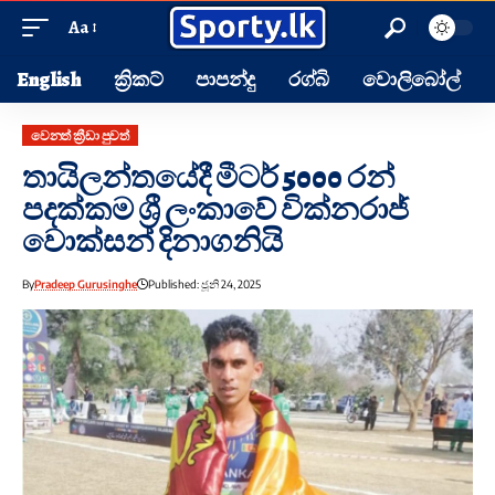
Aa
English
ක්‍රිකට්
පාපන්දු
රග්බි
වොලිබෝල්
වෙනත් ක්‍රීඩා පුවත්
තායිලන්තයේදී මීටර් 5000 රන්
පදක්කම ශ්‍රී ලංකාවේ වික්නරාජ්
වොක්සන් දිනාගනියි
By
Pradeep Gurusinghe
Published: ජූනි 24, 2025