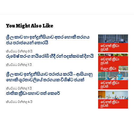
You Might Also Like
ශ්‍රී ලංකාව හා ඉන්දුනීසියාව අතර හොකී තරගය
ජය පරාජයෙන් තොරයි
වෙනත් ක්‍රීඩා
පුවත්
කියවීමට මිනිත්තු 0 යි
රුමේෂ් තරංග නයිරෝබි හීදී රන් පදක්කමක් දිනයි
වෙනත් ක්‍රීඩා
පුවත්
කියවීමට මිනිත්තු 1 යි
මළල ක්‍රීඩා
ශ්‍රී ලංකාව ඉන්දුනීසියාව පරාජය කරයි – ආසියානු
හොකි ශූරතාවලියේ තරගයක විශිෂ්ට ජයක්
වෙනත් ක්‍රීඩා
පුවත්
කියවීමට මිනිත්තු 1 යි
ජාතික ක්‍රීඩා සභාව පත් කෙරේ
වෙනත් ක්‍රීඩා
කියවීමට මිනිත්තු 4 යි
පුවත්