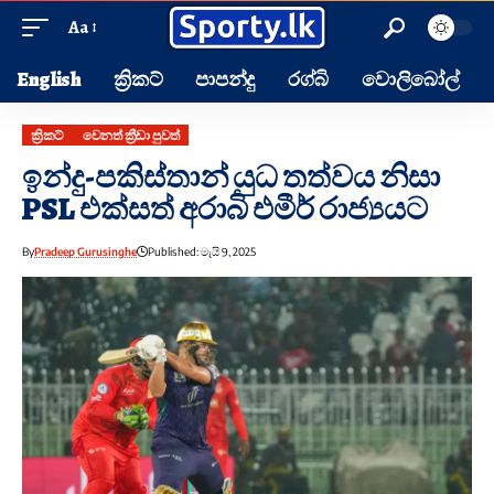
Aa
English
ක්‍රිකට්
පාපන්දු
රග්බි
වොලිබෝල්
ක්‍රිකට්
වෙනත් ක්‍රීඩා පුවත්
ඉන්දු-පකිස්තාන් යුධ තත්වය නිසා
PSL එක්සත් අරාබි එමීර් රාජ්‍යයට
By
Pradeep Gurusinghe
Published: මැයි 9, 2025