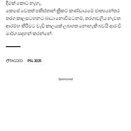
දීමක් කොට නැහැ.
කෙසේ වෙතත් පකිස්තාන් ක්‍රිකට් කණ්ඩායමේ ජාත්‍යයන්තර
තරග කාලසටහනට බාධා නොවීමටනම්, තරගාවලිය නැවත
ආරම්භ කිරීමට වැඩි කාලයක් ලබාගත නොහැකි බවයි ආරංචි
මාර්ග සඳහන් කරන්නේ.
TAGGED:
PSL 2025
Sponsored