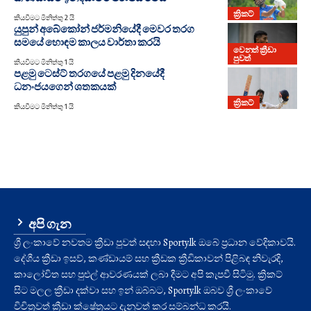
ක්‍රිකට්
කියවීමට මිනිත්තු 2 යි
යුපුන් අබේකෝන් ජර්මනියේදී මෙවර තරග
සමයේ හොඳම කාලය වාර්තා කරයි
වෙනත් ක්‍රීඩා
පුවත්
කියවීමට මිනිත්තු 1 යි
පළමු ටෙස්ට් තරගයේ පළමු දිනයේදී
ධනංජයගෙන් ශතකයක්
ක්‍රිකට්
කියවීමට මිනිත්තු 1 යි
අපි ගැන
ශ්‍රී ලංකාවේ නවතම ක්‍රීඩා පුවත් සඳහා Sporty.lk ඔබේ ප්‍රධාන වේදිකාවයි.
දේශීය ක්‍රීඩා ඉසව්, කණ්ඩායම් සහ ක්‍රීඩක ක්‍රීඩිකාවන් පිළිබඳ නිවැරදි,
කාලෝචිත සහ පුළුල් ආවරණයක් ලබා දීමට අපි කැපවී සිටිමු. ක්‍රිකට්
සිට මලල ක්‍රීඩා දක්වා සහ ඉන් ඔබ්බට, Sporty.lk ඔබව ශ්‍රී ලංකාවේ
විචිත්‍රවත් ක්‍රීඩා ක්ෂේත්‍රයට දැනුවත් කර සම්බන්ධ කරයි.