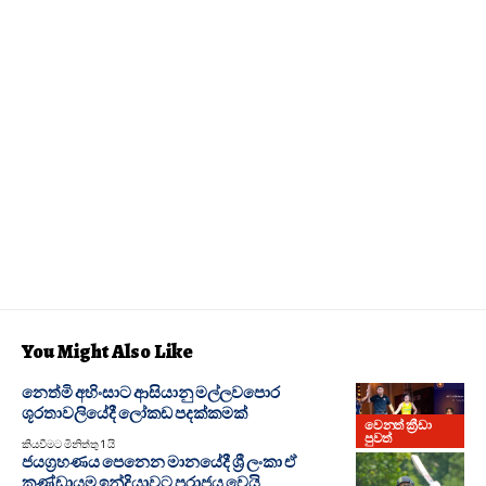
You Might Also Like
නෙත්මි අහිංසාට ආසියානු මල්ලවපොර
ශූරතාවලියේදී ලෝකඩ පදක්කමක්
වෙනත් ක්‍රීඩා
පුවත්
කියවීමට මිනිත්තු 1 යි
ජයග්‍රහණය පෙනෙන මානයේදී ශ්‍රී ලංකා ඒ
කණ්ඩායම ඉන්දියාවට පරාජය වෙයි