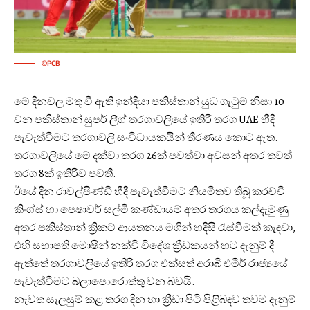
©PCB
මේ දිනවල මතු වී ඇති ඉන්දියා පකිස්තාන් යුධ ගැටුම් නිසා 10
වන පකිස්තාන් සුපර් ලීග් තරගාවලියේ ඉතිරි තරග ‍UAE හීදී
පැවැත්වීමට තරගාවලි සංවිධායකයින් තීරණය කොට ඇත.
තරගාවලියේ මේ දක්වා තරග 26ක් පවත්වා අවසන් අතර තවත්
තරග 8ක් ඉතිරිව පවතී.
ඊයේ දින රාවල්පිණ්ඩි හීදී පැවැත්වීමට නියමිතව තිබූ කරච්චි
කිංග්ස් හා පෙෂාවර් සල්මි කණ්ඩායම් අතර තරගය කල්දැමුණු
අතර පකිස්තාන් ක්‍රිකට් ආයතනය මගින් හදිසි රැස්වීමක් කැඳවා,
එහි සභාපති මොෂීන් නක්වි විදේශ ක්‍රීඩකයන් හට දැනුම් දී
ඇත්තේ තරගාවලියේ ඉතිරි තරග එක්සත් අරාබි එමීර් රාජ්‍යයේ
පැවැත්වීමට බලාපොරොත්තු වන බවයි.
නැවත සැලසුම් කළ තරග දින හා ක්‍රීඩා පිටි පිළිබඳව තවම දැනුම්