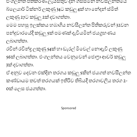
එංගලන්ත පිතිකරණ ලැයිස්තුව දන ගස්සමින් නවසීලන්තයේ
බ්ලෙයාර් ටික්නර් ලකුණු 34ට කඩුලු 4ක් හා නේදන් ස්මිත්
ලකුණු 27ට කඩුලු 2ක් දවාගත්තා.
මෙම පහසු ඉලක්කය හඹාගිය නවසීලන්ත පිතිකරුවන් 32වන
පන්දුවාරයේදී කඩුලු 5ක් පමණක් දැවීයමින් ජයග්‍රහණය
ලබාගත්තා.
රචීන් රවීන්ද්‍ර ලකුණු 54ක් හා ඩැරල් මිචෙල් නොදැවී ලකුණු
56ක් ලබාගත්තා. එංගලන්තය වෙනුවෙන් ජොෆ්‍රා ආචර් කඩුලු
3ක් දවාගත්තා.
ඒ අනුව දෙවන එක්දින තරගය කඩුලු 5කින් ජයගත් නවසීලන්ත
කණ්ඩායම තවත් තරගයක් ඉතිරිව තිබියදී තරගාවලිය තරග 2-
0ක් ලෙස ජයගත්තා.
Sponsored