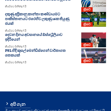
කියවීමට මිනිත්තු 1 යි
ක්‍රිකට්
දකුණු අප්‍රිකානු කාන්තා කණ්ඩායමට
පාකිස්තානයට එරෙහිව ලකුණු 16ක තියුණු
ජයක්
ක්‍රිකට්
කියවීමට මිනිත්තු 1 යි
දෙවන දිනය අවසානයේ ඕස්ට්‍රේලියාව
ඉදිරියෙන්
ක්‍රිකට්
කියවීමට මිනිත්තු 1 යි
PSL හිදී කුසල් මෙන්ඩිස්ගෙන් වාර්තාගත
ශතකයක්
ක්‍රිකට්
කියවීමට මිනිත්තු 1 යි
අපි ගැන
ශ්‍රී ලංකාවේ නවතම ක්‍රීඩා පුවත් සඳහා Sporty.lk ඔබේ ප්‍රධාන වේදිකාවයි.