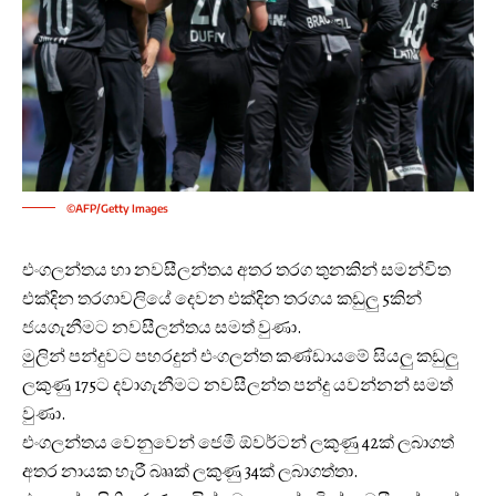
©AFP/Getty Images
එංගලන්තය හා නවසීලන්තය අතර තරග තුනකින් සමන්විත
එක්දින තරගාවලියේ දෙවන එක්දින තරගය කඩුලු 5කින්
ජයගැනීමට නවසීලන්තය සමත් වුණා.
මුලින් පන්දුවට පහරදුන් එංගලන්ත කණ්ඩායමේ සියලු කඩුලු
ලකුණු 175ට දවාගැනීමට නවසීලන්ත පන්දු යවන්නන් සමත්
වුණා.
එංගලන්තය වෙනුවෙන් ජෙමී ඕවර්ටන් ලකුණු 42ක් ලබාගත්
අතර නායක හැරී බෲක් ලකුණු 34ක් ලබාගත්තා.