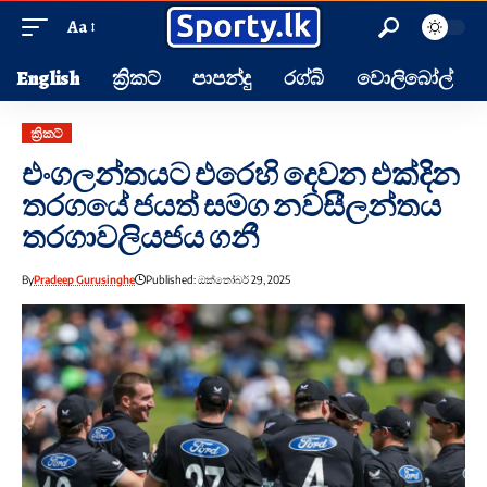
Aa
English
ක්‍රිකට්
පාපන්දු
රග්බි
වොලිබෝල්
ක්‍රිකට්
එංගලන්තයට එරෙහි දෙවන එක්දින
තරගයේ ජයත් සමග නවසීලන්තය
තරගාවලියජය ගනී
By
Pradeep Gurusinghe
Published: ඔක්තෝබර් 29, 2025