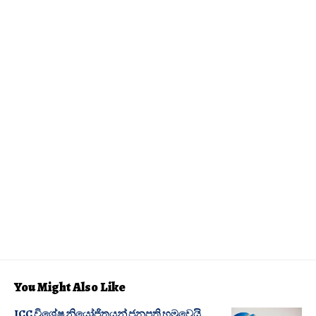
You Might Also Like
ICC විශේෂ නියෝජිතයන් ජනපති හමුවෙයි