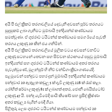
අයි පී එල් ක්‍රිකට් තරගාවලියේ දෙවැනි අවසන් පූර්ව තරගයට
සුදුසුකම් ලබා ගැනීමට මුම්බායි ඉන්දියන්ස් කණ්ඩායම
සමත්වුණා. ඒ ගුජරාට් ටයිටන්ස් කණ්ඩායම සමග ඊයේ පැවති
තරගය ලකුණු 20 කින් ජය ගනිමින්.
අයී පී එල් ක්‍රිකට් තරගාවලියේ මුලික වටය අවසන් වනවිට
ලකුණු සටහනේ තෙවන සහ සිව්වන ස්ථානයේ පසුවු මුම්බායි
ඉන්දියන්ස් සහ ගුජරාට් ටයිටන්ස් කණ්ඩායම් අතර තරගය
පැවැත්වුණේ, මුලන්පූර් හි නිව් චන්ඩිගා ක්‍රීඩාංගණයේදි.
පළමුවෙන් පන්දුවට පහර දුන් මුම්බායි ඉන්දියන්ස් කණ්ඩායම
පන්දුවාර 20 ඇතුළත කඩුලු 5 ක් දැවි ලකුණු 228 ක් රැස් කළා.
රෝහිත් ෂර්මා ලකුණු 81 ක් ලබාගත් අතර, ජොනී බෙයිස්ටෝව්
ලකුණු 47 යි. පන්දු යැවීමේදි සායි කිෂෝර් සහ ප්‍රසීද් ක්‍රිෂ්ණා
අතර කඩුලු ‍2 බැගින් බෙදී ගියා.
පිළිතුරු ලෙස ගුජරාට් ටයිටන්ස් කණ්ඩායම පන්දුවාර 20