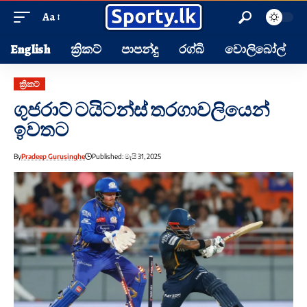
Aa
English
ක්‍රිකට්
පාපන්දු
රග්බි
වොලිබෝල්
ක්‍රිකට්
ගුජරාට් ටයිටන්ස් තරගාවලියෙන්
ඉවතට
By
Pradeep Gurusinghe
Published: මැයි 31, 2025