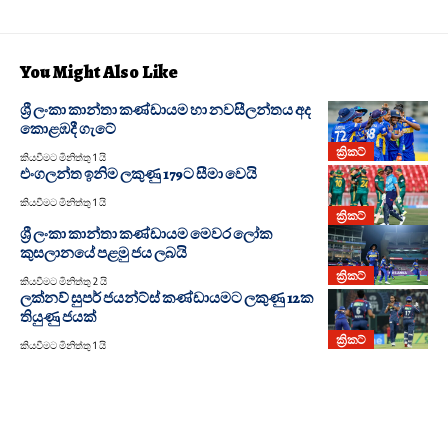
You Might Also Like
ශ්‍රී ලංකා කාන්තා කණ්ඩායම හා නවසීලන්තය අද
කොළඹදී ගැටේ
ක්‍රිකට්
කියවීමට මිනිත්තු 1 යි
එංගලන්ත ඉනිම ලකුණු 179ට සීමා වෙයි
කියවීමට මිනිත්තු 1 යි
ක්‍රිකට්
ශ්‍රී ලංකා කාන්තා කණ්ඩායම මෙවර ලෝක
කුසලානයේ පළමු ජය ලබයි
ක්‍රිකට්
කියවීමට මිනිත්තු 2 යි
ලක්නව් සුපර් ජයන්ට්ස් කණ්ඩායමට ලකුණු 12ක
තියුණු ජයක්
ක්‍රිකට්
කියවීමට මිනිත්තු 1 යි