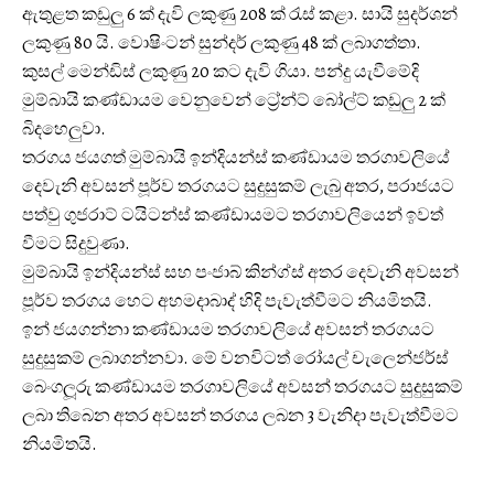
ඇතුළත කඩුලු 6 ක් දැවි ලකුණු 208 ක් රැස් කළා. සායි සුදර්ශන්
ලකුණු 80 යි. වොෂිංටන් සුන්දර් ලකුණු 48 ක් ලබාගත්තා.
කුසල් මෙන්ඩිස් ලකුණු 20 කට දැවි ගියා. පන්දු යැවීමේදි
මුම්බායි කණ්ඩායම වෙනුවෙන් ට්‍රේන්ට් බෝල්ට් කඩුලු 2 ක්
බිදහෙලුවා.
තරගය ජයගත් මුම්බායි ඉන්දියන්ස් කණ්ඩායම තරගාවලියේ
දෙවැනි අවසන් පූර්ව තරගයට සුදුසුකම් ලැබු අතර, පරාජයට
පත්වු ගුජරාට් ටයිටන්ස් කණ්ඩායමට තරගාවලියෙන් ඉවත්
වීමට සිදුවුණා.
මුම්බායි ඉන්දියන්ස් සහ පංජාබ් කින්ග්ස් අතර දෙවැනි අවසන්
පූර්ව තරගය හෙට අහමදාබාද් හිදි පැවැත්වීමට නියමිතයි.
ඉන් ජයගන්නා කණ්ඩායම තරගාවලියේ අවසන් තරගයට
සුදුසුකම් ලබාගන්නවා. මේ වනවිටත් රෝයල් චැලෙන්ජර්ස්
බෙංගලූරු කණ්ඩායම තරගාවලියේ අවසන් තරගයට සුදුසුකම්
ලබා තිබෙන අතර අවසන් තරගය ලබන 3 වැනිදා පැවැත්වීමට
නියමිතයි.