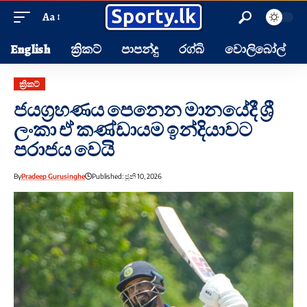
Aa
English
ක්‍රිකට්
පාපන්දු
රග්බි
වොලිබෝල්
ක්‍රිකට්
ජයග්‍රහණය පෙනෙන මානයේදී ශ්‍රී
ලංකා ඒ කණ්ඩායම ඉන්දියාවට
පරාජය වෙයි
By
Pradeep Gurusinghe
Published: ජූනි 10, 2026