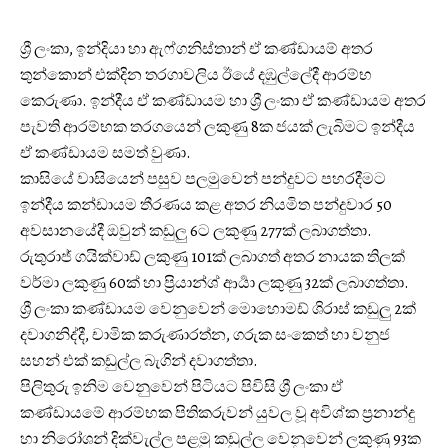
ශ්‍රී ලංකා, ඉන්දියා හා ඇෆ්ගනිස්තාන් ඒ කණ්ඩායම් අතර
තුන්කොන් එක්දින තරගාවලිය ඊයේ දඹුල්ලේදී ආරම්භ
කෙරුණා. ඉන්දීය ඒ කණ්ඩායම හා ශ්‍රී ලංකා ඒ කණ්ඩායම අතර
පැවති ආරම්භක තරගයෙන් ලකුණු 8ක ජයක් ලැබිමට ඉන්දීය
ඒ කණ්ඩායම සමත් වුණා.
කාසියේ වාසියෙන් පසුව පලමුවෙන් පන්දුවට පහරදීමට
ඉන්දීය කන්ඩායම තීරණය කළ අතර නියමිත පන්දුවාර 50
අවසානයේදී ඔවුන් කඩුලු 6ට ලකුණු 277ක් ලබාගත්තා.
රුතුරාජ් ගයික්වාඩ් ලකුණු 101ක් ලබාගත් අතර නායක තිලක්
වර්මා ලකුණු 60ක් හා ප්‍රියාන්ශ් ආර්‍යා ලකුණු 32ක් ලබාගත්තා.
ශ්‍රී ලංකා කණ්ඩායම වෙනුවෙන් මොහොමඩ් ශිරාස් කඩුලු 2ක්
දවාගනිද්දී, චාමික කරුණාරත්න, ගරුක සංකෙත් හා වනුජ
සහන් එක් කඩුල්ල බැගින් දවාගත්තා.
පිලිතුරු ඉනිම වෙනුවෙන් පිටියට පිවිසි ශ්‍රී ලංකා ඒ
කණ්ඩායමේ ආරම්භක පිතිකරුවන් යුවල වූ අවිශ්ක ප්‍රනාන්දු
හා නිරෝශන් දික්වැල්ල පළමු කඩුල්ල වෙනුවෙන් ලකුණු 93ක