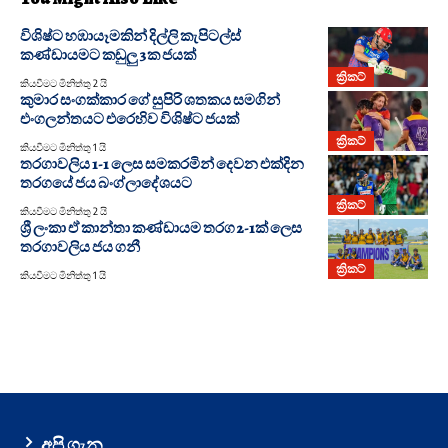
විශිෂ්ට හඹායෑමකින් දිල්ලි කැපිටල්ස්
කණ්ඩායමට කඩුලු 3ක ජයක්
ක්‍රිකට්
කියවීමට මිනිත්තු 2 යි
කුමාර සංගක්කාර ගේ සුපිරි ශතකය සමගින්
එංගලන්තයට එරෙහිව විශිෂ්ට ජයක්
ක්‍රිකට්
කියවීමට මිනිත්තු 1 යි
තරගාවලිය 1-1 ලෙස සමකරමින් දෙවන එක්දින
තරගයේ ජය බංග්ලාදේශයට
ක්‍රිකට්
කියවීමට මිනිත්තු 2 යි
ශ්‍රී ලංකා ඒ කාන්තා කණ්ඩායම තරග 2-1ක් ලෙස
තරගාවලිය ජය ගනී
ක්‍රිකට්
කියවීමට මිනිත්තු 1 යි
අපි ගැන