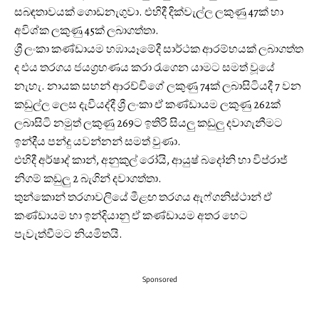
සබඳතාවයක් ගොඩනැගුවා. එහිදී දික්වැල්ල ලකුණු 47ක් හා
අවිශ්ක ලකුණු 45ක් ලබාගත්තා.
ශ්‍රී ලංකා කණ්ඩායම හඹායෑමේදී සාර්ථක ආරම්භයක් ලබාගත්ත
ද එය තරගය ජයග්‍රහණය කරා රැගෙන යාමට සමත් වූයේ
නැහැ. නායක සහන් ආරච්චිගේ ලකුණු 74ක් ලබාසිටියදී 7 වන
කඩුල්ල ලෙස දැවීයද්දී ශ්‍රී ලංකා ඒ කණ්ඩායම ලකුණු 262ක්
ලබාසිටි නමුත් ලකුණු 269ට ඉතිරි සියලු කඩුලු දවාගැනීමට
ඉන්දීය පන්දු යවන්නන් සමත් වුණා.
එහිදී අර්ෂාද් කාන්, අනුකුල් රෝයි, ආයුෂ් බදෝනි හා විප්රාජ්
නිගම් කඩුලු 2 බැගින් දවාගත්තා.
තුන්කොන් තරගාවලියේ මීළඟ තරගය ඇෆ්ගනිස්ථාන් ඒ
කණ්ඩායම හා ඉන්දියානු ඒ කණ්ඩායම අතර හෙට
පැවැත්වීමට නියමිතයි.
Sponsored