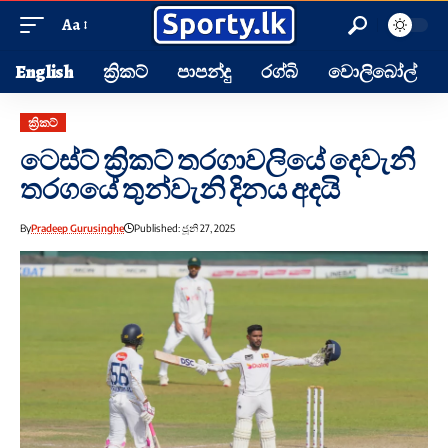
Aa
English
ක්‍රිකට්
පාපන්දු
රග්බි
වොලිබෝල්
ක්‍රිකට්
ටෙස්ට් ක්‍රිකට් තරගාවලියේ දෙවැනි
තරගයේ තුන්වැනි දිනය අදයි
By
Pradeep Gurusinghe
Published: ජූනි 27, 2025