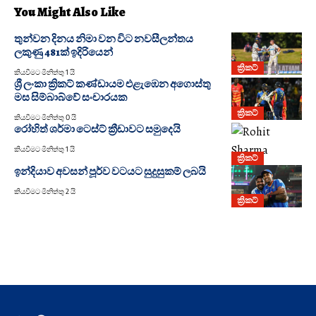
You Might Also Like
තුන්වන දිනය නිමා වන විට නවසීලන්තය
ලකුණු 481ක් ඉදිරියෙන්
ක්‍රිකට්
කියවීමට මිනිත්තු 1 යි
ශ්‍රී ලංකා ක්‍රිකට් කණ්ඩායම එළැඹෙන අගොස්තු
මස සිම්බාබ්වේ සංචාරයක
ක්‍රිකට්
කියවීමට මිනිත්තු 0 යි
රෝහිත් ශර්මා ටෙස්ට් ක්‍රීඩාවට සමුදෙයි
කියවීමට මිනිත්තු 1 යි
ක්‍රිකට්
ඉන්දියාව අවසන් පූර්ව වටයට සුදුසුකම් ලබයි
කියවීමට මිනිත්තු 2 යි
ක්‍රිකට්