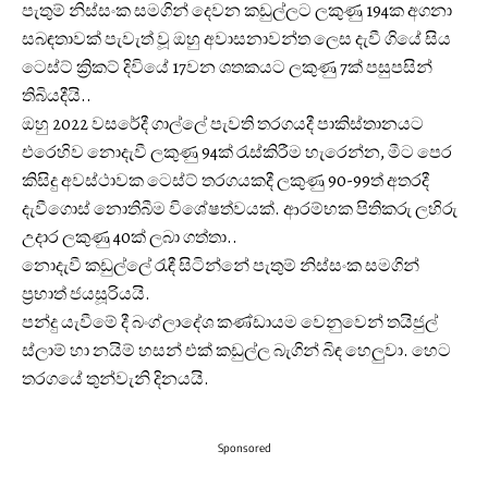
පැතුම් නිස්සංක සමගින් දෙවන කඩුල්ලට ලකුණු 194ක අගනා
සබඳතාවක් පැවැත් වූ ඔහු අවාසනාවන්ත ලෙස දැවී ගියේ සිය
ටෙස්ට් ක්‍රිකට් දිවියේ 17වන ශතකයට ලකුණු 7ක් පසුපසින්
තිබියදීයි..
ඔහු 2022 වසරේදී ගාල්ලේ පැවති තරගයදී පාකිස්තානයට
එරෙහිව නොදැවී ලකුණු 94ක් රැස්කිරීම හැරෙන්න, මීට පෙර
කිසිදු අවස්ථාවක ටෙස්ට් තරගයකදී ලකුණු 90-99ත් අතරදී
දැවීගොස් නොතිබීම විශේෂත්වයක්. ආරම්භක පිතිකරු ලහිරු
උදාර ලකුණු 40ක් ලබා ගත්තා..
නොදැවී කඩුල්ලේ රැඳී සිටින්නේ පැතුම් නිස්සංක සමගින්
ප්‍රභාත් ජයසූරියයි.
පන්දු යැවීමේ දී බංග්ලාදේශ කණ්ඩායම වෙනුවෙන් තයිජුල්
ස්ලාම් හා නයිම් හසන් එක් කඩුල්ල බැගින් බිඳ හෙලුවා. හෙට
තරගයේ තුන්වැනි දිනයයි.
Sponsored