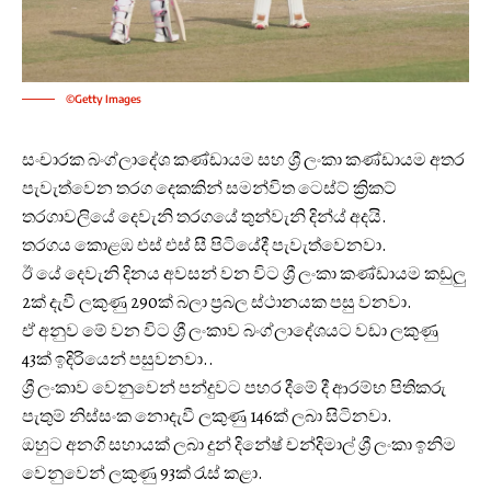
©Getty Images
සංචාරක බංග්ලාදේශ කණ්ඩායම සහ ශ්‍රී ලංකා කණ්ඩායම අතර
පැවැත්වෙන තරග දෙකකින් සමන්විත ටෙස්ට් ක්‍රිකට්
තරගාවලියේ දෙවැනි තරගයේ තුන්වැනි දින්ය් අදයි.
තරගය කොළඹ ‍එස් එස් සී පිටියේදී පැවැත්වෙනවා.
ඊ යේ දෙවැනි දිනය අවසන් වන විට ශ්‍රී ලංකා කණ්ඩායම කඩුලු
2ක් දැවී ලකුණු 290ක් බලා ප්‍රබල ස්ථානයක පසු වනවා.
ඒ අනුව මේ වන විට ශ්‍රී ලංකාව බංග්ලාදේශයට වඩා ලකුණු
43ක් ඉදිරියෙන් පසුවනවා..
ශ්‍රී ලංකාව වෙනුවෙන් පන්දුවට පහර දීමේ දී ආරම්භ පිතිකරු
පැතුම් නිස්සංක නොදැවී ලකුණු 146ක් ලබා සිටිනවා.
ඔහුට අනගි සහායක් ලබා දුන් දිනේෂ් චන්දිමාල් ශ්‍රී ලංකා ඉනිම
වෙනුවෙන් ලකුණු 93ක් රැස් කළා.