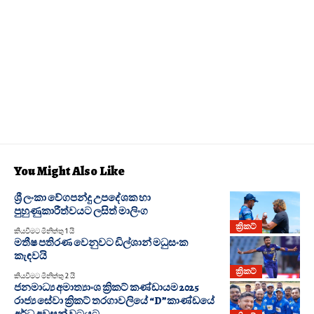
You Might Also Like
ශ්‍රී ලංකා වේගපන්දු උපදේශක හා
පුහුණුකාරීත්වයට ලසිත් මාලිංග
ක්‍රිකට්
කියවීමට මිනිත්තු 1 යි
මතීෂ පතිරණ වෙනුවට ඩිල්ශාන් මධුසංක
කැඳවයි
ක්‍රිකට්
කියවීමට මිනිත්තු 2 යි
ජනමාධ්‍ය අමාත්‍යාංශ ක්‍රිකට් කණ්ඩායම 2025
රාජ්‍ය සේවා ක්‍රිකට් තරගාවලියේ “D”කාණ්ඩයේ
අර්ධ අවසන් වටය‍‍ට