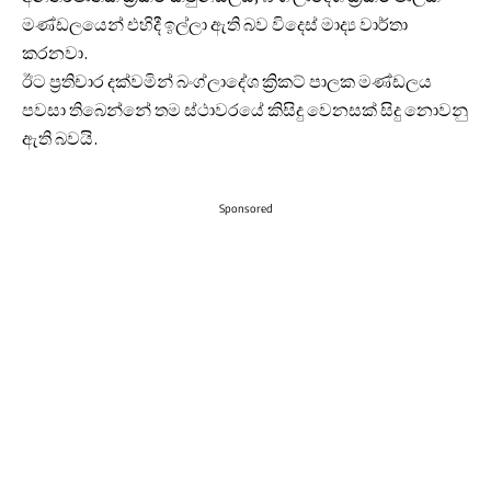
මණ්ඩලයෙන් එහිදී ඉල්ලා ඇති බව විදෙස් මාද්‍ය වාර්තා
කරනවා.
ඊට ප්‍රතිචාර දක්වමින් බංග්ලාදේශ ක්‍රිකට් පාලක මණ්ඩලය
පවසා තිබෙන්නේ තම ස්ථාවරයේ කිසිදු වෙනසක් සිදු නොවනු
ඇති බවයි.
Sponsored