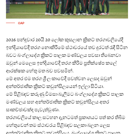
©AP
2026 පන්දුවාර 20යි 20 ලෝක කුසලාන ක්‍රිකට් තරගාවලියේදී
ඉන්දියාවේදී තරග නොකිරීමේ ස්ථාවරයේ තව දුරටත් රැඳී සිටින
බවට බංග්ලාදේශ ක්‍රිකට් පාලක මණ්ඩලය පවසා තිබෙනවා
ඔවුන් මෙලෙස ඉන්දියාවේදී තරග කිරීම ප්‍රතික්ෂේප කලේ
ආරක්ෂක හේතු මත බව පවසමින්.
මේ අතර එම තරග ශ්‍රී ලංකාවේදී පවත්වන ලෙසද ඔවුන්
අන්තර්ජාතික ක්‍රිකට් කවුන්සිලයෙන් ඉල්ලා සිටියා.
මේ පිළිබඳව කරුණු විමසා බැලීමට බංග්ලාදේශ ක්‍රිකට් පාලක
මණ්ඩලය සහ අන්තර්ජාතික ක්‍රිකට් කවුන්සිලය අතර
සාකච්ඡාවක්ද පැවැත්වුණා.
තරගාවලියේ කාල සටහන දැනටමත් ප්‍රකාශයට පත් කර තිබීම
හේතුවෙන් තම ස්ථාවරය පිළිබඳව සලකා බලන ලෙස
අන්තර්ජාතික ක්‍රිකට් කවුන්සිලය, බංග්ලාදේශ ක්‍රිකට් පාලක