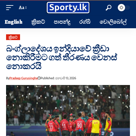
Aa
English
ක්‍රිකට්
පාපන්දු
රග්බි
වොලිබෝල්
ක්‍රිකට්
බංග්ලාදේශය ඉන්දියාවේ ක්‍රීඩා
නොකිරීමට ගත් තීරණය වෙනස්
නොකරයි
By
Pradeep Gurusinghe
Published: ජනවාරි 13, 2026