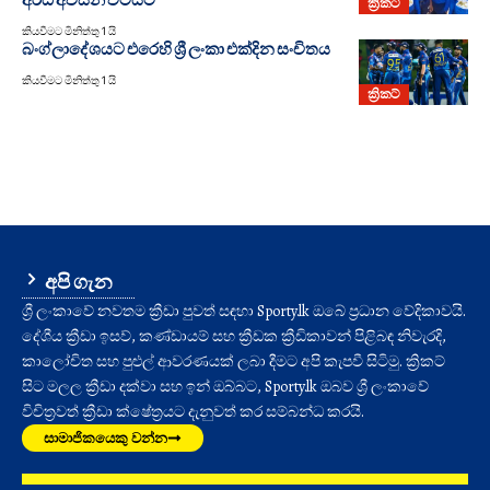
ක්‍රිකට්
කියවීමට මිනිත්තු 1 යි
බංග්ලාදේශයට එරෙහි ශ්‍රී ලංකා එක්දින සංචිතය
කියවීමට මිනිත්තු 1 යි
ක්‍රිකට්
අපි ගැන
ශ්‍රී ලංකාවේ නවතම ක්‍රීඩා පුවත් සඳහා Sporty.lk ඔබේ ප්‍රධාන වේදිකාවයි.
දේශීය ක්‍රීඩා ඉසව්, කණ්ඩායම් සහ ක්‍රීඩක ක්‍රීඩිකාවන් පිළිබඳ නිවැරදි,
කාලෝචිත සහ පුළුල් ආවරණයක් ලබා දීමට අපි කැපවී සිටිමු. ක්‍රිකට්
සිට මලල ක්‍රීඩා දක්වා සහ ඉන් ඔබ්බට, Sporty.lk ඔබව ශ්‍රී ලංකාවේ
විචිත්‍රවත් ක්‍රීඩා ක්ෂේත්‍රයට දැනුවත් කර සම්බන්ධ කරයි.
සාමාජිකයෙකු වන්න