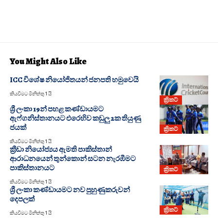
You Might Also Like
ICC විශේෂ නියෝජිතයන් ජනපති හමුවෙයි
කියවීමට මිනිත්තු 1 යි
ක්‍රිකට්
ශ්‍රී ලංකා 19න් පහළ කණ්ඩායමට
ඇෆ්ගනිස්තානයට එරෙහිව කඩුලු 2ක තියුණු
ජයක්
ක්‍රිකට්
කියවීමට මිනිත්තු 1 යි
ක්‍රීඩා නියෝජ්‍යය ඇමති පාකිස්තාන්
ආරාධනයෙන් තුන්කොන් සටන නැරඹීමට
පාකිස්තානයට
ක්‍රිකට්
කියවීමට මිනිත්තු 1 යි
ශ්‍රී ලංකා කණ්ඩායමට නව පුහුණුකරුවන්
දෙපලක්
ක්‍රිකට්
කියවීමට මිනිත්තු 1 යි