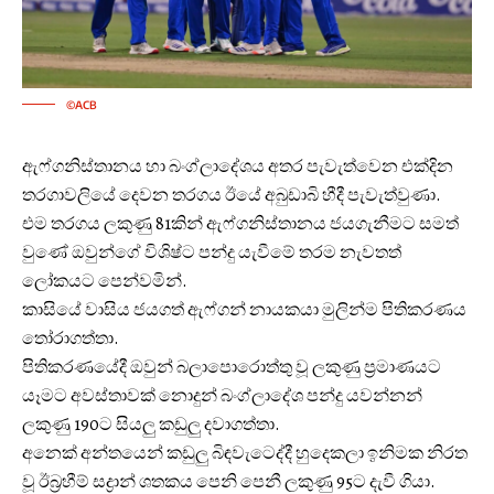
©ACB
ඇෆ්ගනිස්තානය හා බංග්ලාදේශය අතර පැවැත්වෙන එක්දින
තරගාවලියේ දෙවන තරගය ඊයේ අබුඩාබි හීදී පැවැත්වුණා.
එම තරගය ලකුණු 81කින් ඇෆ්ගනිස්තානය ජයගැනීමට සමත්
වුණේ ඔවුන්ගේ විශිෂ්ට පන්දු යැවීමේ තරම නැවතත්
ලෝකයට පෙන්වමින්.
කාසියේ වාසිය ජයගත් ඇෆ්ගන් නායකයා මුලින්ම පිතිකරණය
තෝරාගත්තා.
පිතිකරණයේදී ඔවුන් බලාපොරොත්තු වූ ලකුණු ප්‍රමාණයට
යෑමට අවස්තාවක් නොදුන් බංග්ලාදේශ පන්දු යවන්නන්
ලකුණු 190ට සියලු කඩුලු දවාගත්තා.
අනෙක් අන්තයෙන් කඩුලු බිඳවැටෙද්දී හුදෙකලා ඉනිමක නිරත
වූ ඊබ්‍රහීම් සද්‍රාන් ශතකය පෙනි පෙනී ලකුණු 95ට දැවී ගියා.