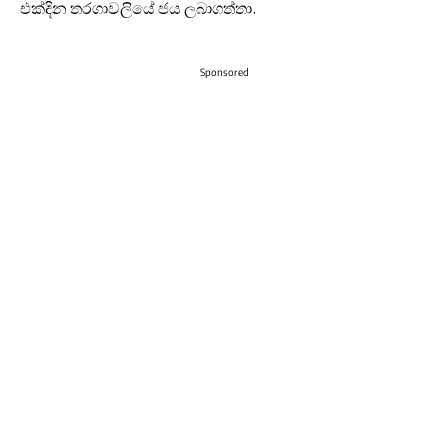
එක්දින තරගාවලියේ ජය ලබාගත්තා.
Sponsored