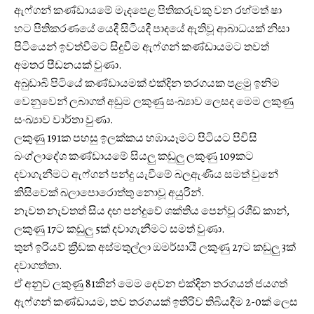
ඇෆ්ගන් කණ්ඩායමේ මැදපෙළ පිතිකරුවකු වන රහ්මත් ෂා
හට පිතිකරණයේ යෙදී සිටියදී පාදයේ ඇතිවූ ආබාධයක් නිසා
පිටියෙන් ඉවත්වීමට සිදුවීම ඇෆ්ගන් කණ්ඩායමට තවත්
අමතර පීඩනයක් වුණා.
අබුඩාබි පිටියේ කණ්ඩායමක් එක්දින තරගයක පළමු ඉනිම
වෙනුවෙන් ලබාගත් අඩුම ලකුණු සංඛ්‍යාව ලෙසද මෙම ලකුණු
සංඛ්‍යාව වාර්තා වුණා.
ලකුණු 191ක පහසු ඉලක්කය හඹායෑමට පිටියට පිවිසි
බංග්ලාදේශ කණ්ඩායමේ සියලු කඩුලු ලකුණු 109කට
දවාගැනීමට ඇෆ්ගන් පන්දු යැවීමේ බලඇණිය සමත් වුනේ
කිසිවෙක් බලාපොරොත්තු නොවූ අ‍යුරින්.
නැවත නැවතත් සිය දඟ පන්දුවේ ශක්තිය පෙන්වූ රශීඩ් කාන්,
ලකුණු 17ට කඩුලු 5ක් දවාගැනීමට සමත් වුණා.
තුන් ඉරියව් ක්‍රීඩක අස්මතුල්ලා ඔමර්සායී ලකුණු 27ට කඩුලු 3ක්
දවාගත්තා.
ඒ අනුව ලකුණු 81කින් මෙම දෙවන එක්දින තරගයත් ජයගත්
ඇෆ්ගන් කණ්ඩායම, තව තරගයක් ඉතිරිව තිබියදීම 2-0ක් ලෙස