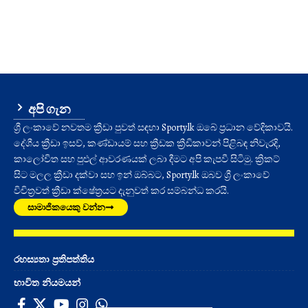
අපි ගැන
ශ්‍රී ලංකාවේ නවතම ක්‍රීඩා පුවත් සඳහා Sporty.lk ඔබේ ප්‍රධාන වේදිකාවයි.
දේශීය ක්‍රීඩා ඉසව්, කණ්ඩායම් සහ ක්‍රීඩක ක්‍රීඩිකාවන් පිළිබඳ නිවැරදි,
කාලෝචිත සහ පුළුල් ආවරණයක් ලබා දීමට අපි කැපවී සිටිමු. ක්‍රිකට්
සිට මලල ක්‍රීඩා දක්වා සහ ඉන් ඔබ්බට, Sporty.lk ඔබව ශ්‍රී ලංකාවේ
විචිත්‍රවත් ක්‍රීඩා ක්ෂේත්‍රයට දැනුවත් කර සම්බන්ධ කරයි.
සාමාජිකයෙකු වන්න
රහස්‍යතා ප්‍රතිපත්තිය
භාවිත නියමයන්