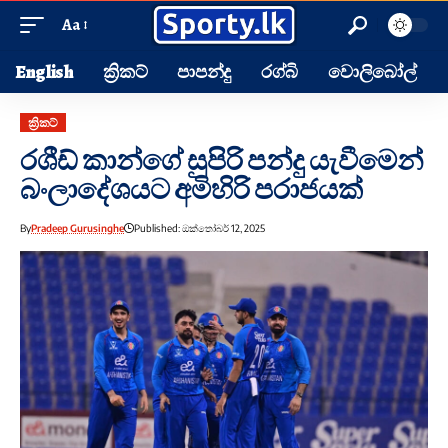
Aa
English
ක්‍රිකට්
පාපන්දු
රග්බි
වොලිබෝල්
ක්‍රිකට්
රශීඩ් කාන්ගේ සුපිරි පන්දු යැවීමෙන්
බංලාදේශයට අමිහිරි පරාජයක්
By
Pradeep Gurusinghe
Published: ඔක්තෝබර් 12, 2025