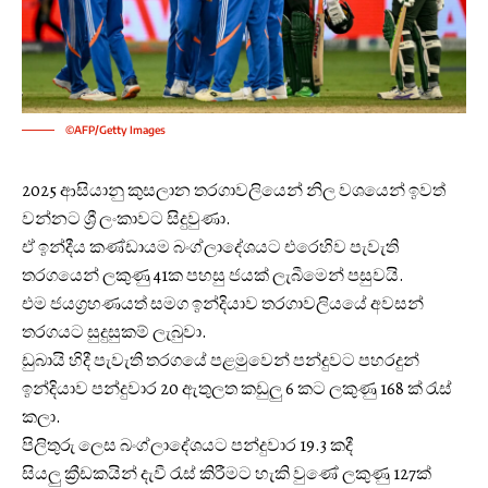
©AFP/Getty Images
2025 ආසියානු කුසලාන තරගාවලියෙන් නිල වශයෙන් ඉවත්
වන්නට ශ්‍රී ලංකාවට සිදුවුණා.
ඒ ඉන්දීය කණ්ඩායම බංග්ලාදේශයට එරෙහිව පැවැති
තරගයෙන් ලකුණු 41ක පහසු ජයක් ලැබීමෙන් පසුවයි.
එම ජයග්‍රහණයත් සමග ඉන්දියාව තරගාවලියයේ අවසන්
තරගයට සුදුසුකම් ලැබුවා.
ඩුබායි හිදී පැවැති තරගයේ පළමුවෙන් පන්දුවට පහරදුන්
ඉන්දියාව පන්දුවාර 20 ඇතුලත කඩුලු 6 කට ලකුණු 168 ක් රැස්
කලා.
පිලිතුරු ලෙස බංග්ලාදේශයට පන්දුවාර 19.3 කදී
සියලු ක්‍රීඩකයින් දැවී රැස් කිරීමට හැකි වුණේ ලකුණු 127ක්