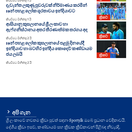
කියවීමට මිනිත්තු 1 යි
දැවැන්ත ලකුණු පුවරුවක් නිර්මාණය කරමින්
19න් පහළ ලෝක ශූරතාවය ඉන්දියාවට
ක්‍රිකට්
කියවීමට මිනිත්තු 1 යි
ආසියානු කුසලානයේ ශ්‍රී ලංකාව හා
ඇෆ්ගනිස්ථානය අතර තීරණාත්මක තරගය අද
ක්‍රිකට්
කියවීමට මිනිත්තු 2 යි
19න් පහළ ලෝක කුසලානයේ පළමු දිනයේදී
ඉන්දියාව හා බටහිර ඉන්දීය කොදෙව් කණ්ඩායම
ජය ලබයි
ක්‍රිකට්
කියවීමට මිනිත්තු 2 යි
අපි ගැන
ශ්‍රී ලංකාවේ නවතම ක්‍රීඩා පුවත් සඳහා Sporty.lk ඔබේ ප්‍රධාන වේදිකාවයි.
දේශීය ක්‍රීඩා ඉසව්, කණ්ඩායම් සහ ක්‍රීඩක ක්‍රීඩිකාවන් පිළිබඳ නිවැරදි,