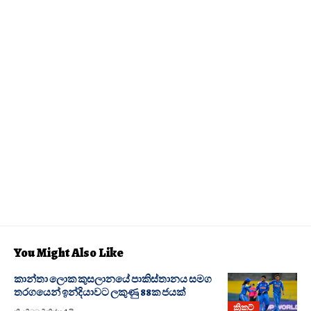
You Might Also Like
කාන්තා ලොක කුසලානයේ පාකිස්තානය සමග
තරගයෙන් ඉන්දියාවට ලකුණු 88ක ජයක්
ක්‍රිකට්