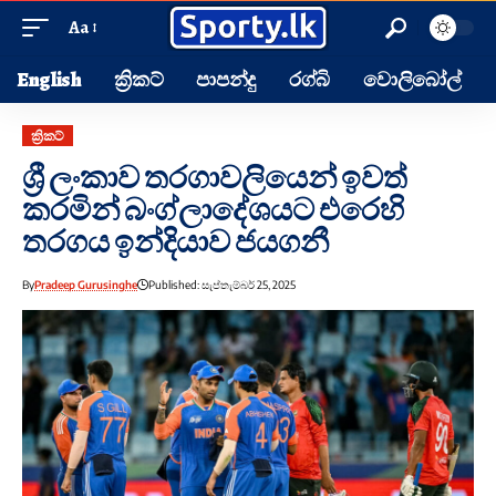
Aa
English
ක්‍රිකට්
පාපන්දු
රග්බි
වොලිබෝල්
ක්‍රිකට්
ශ්‍රී ලංකාව තරගාවලියෙන් ඉවත්
කරමින් බංග්ලාදේශයට එරෙහි
තරගය ඉන්දියාව ජයගනී
By
Pradeep Gurusinghe
Published: සැප්තැම්බර් 25, 2025