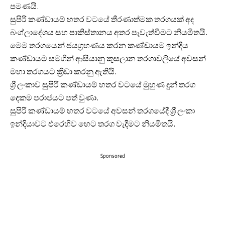
පමණයි.
සුපිරි කණ්ඩායම් හතර වටයේ තීරණාත්මක තරගයක් අද
බංග්ලාදේශය සහ පාකිස්තානය අතර පැවැත්වීමට නියමිතයි.
මෙම තරගයෙන් ජයග්‍රහණය කරන කණ්ඩායම ඉන්දීය
කණ්ඩායම සමගින් ආසියානු කුසලාන තරගාවලියේ අවසන්
මහා තරගයට ක්‍රීඩා කරනු ඇතියි.
ශ්‍රී ලංකාව සුපිරි කණ්ඩායම් හතර වටයේ මුහුණ දුන් තරග
දෙකම පරාජයට පත් වුණා.
සුපිරි කණ්ඩායම් හතර වටයේ අවසන් තරගයේදී ශ්‍රී ලංකා
ඉන්දියාවට එරෙහිව හෙට තරග වැදීමට නියමිතයි.
Sponsored