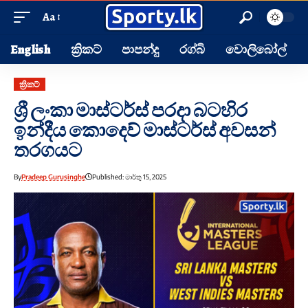
Aa
English
ක්‍රිකට්
පාපන්දු
රග්බි
වොලිබෝල්
ක්‍රිකට්
ශ්‍රී ලංකා මාස්ටර්ස් පරදා බටහිර
ඉන්දීය කොදෙව් මාස්ටර්ස් අවසන්
තරගයට
By
Pradeep Gurusinghe
Published: මාර්තු 15, 2025