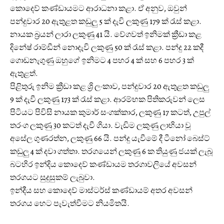
කොදෙව් කණ්ඩායමට ආරාධනා කළා. ඒ අනුව, ඔවුන්
පන්දුවාර 20 ඇතුළත කඩුලු 5 ක් දැවි ලකුණු 179 ක් රැස් කළා.
නායක බ්‍රයන් ලාරා ලකුණු 41 යි. වේගවත් ඉනිමක් ක්‍රීඩා කළ
දිනේෂ් රාම්ඩීන් නොදැවි ලකුණු 50 ක් රැස් කළා. පන්දු 22 කදී
ගොඩනැගුණු ඔහුගේ ඉනිමට 4 පහර 4 ක් සහ 6 පහර 3 ක්
ඇතුළත්.
පිළිතුරු ඉනිම ක්‍රීඩා කළ ශ්‍රි ලංකාව, පන්දුවාර 20 ඇතුළත කඩුලු
9 ක් දැවී ලකුණු 173 ක් රැස් කළා. ආරම්භක පිතිකරුවන් ලෙස
පිටියට පිවිසි නායක කුමාර් සංගක්කාර, ලකුණු 17 කටත්, උපුල්
තරංග ලකුණු 30 කටත් දැවී ගියා. වැඩිම ලකුණු ලාභියා වූ
අසේල ගුණරත්න, ලකුණු 66 යි. පන්දු යැවීමේ දී ටීනෝ බෙස්ට්
කඩුලු 4 ක් දවා ගත්තා. තරගයෙන් ලකුණු 6 ක තියුණු ජයක් ලැබූ
බටහිර ඉන්දිය‍ කොදෙව් කණ්ඩායම තරගාවලියේ අවසන්
තරගයට සුදුසුකම් ලැබුවා.
ඉන්දීය සහ කොදෙව් මාස්ටර්ස් කණ්ඩායම් අතර අවසන්
තරගය හෙට පැවැත්වීමට නියමිතයි.