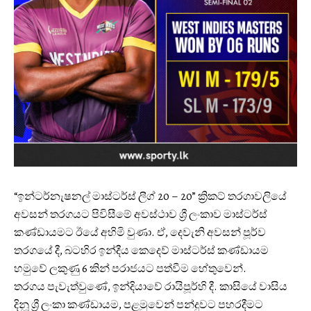
“ඉන්ටර්නැෂනල් මාස්ටර්ස් ලීග් 20 – 20” ක්‍රිකට් තරගාවලියේ
අවසන් තරගයට පිවිසීමේ අවස්ථාව ශ්‍රී ලංකාව මාස්ටර්ස්
කණ්ඩායමට ඊයේ අහිමි වුණා. ඒ, දෙවැනි අවසන් පූර්ව
තරගයේ දී, බටහිර ඉන්දීය‍ කෙදෙව් මාස්ටර්ස් කණ්ඩායම
හමුවේ ලකුණු 6 කින් පරාජයට පත්වීම හේතුවෙන්. ‍
තරගය පැවැත්වුණේ, ඉන්දියාවේ රායිපූර්හි දී. කාසියේ වාසිය
දිනූ ශ්‍රී ලංකා කණ්ඩායම, පළමුවෙන් පන්දුවට පහරදීමට