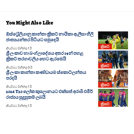
You Might Also Like
ඕස්ට්‍රේලියානු කාන්තා ක්‍රිකට් නායිකා ඇලීසා හීලි
ජාත්‍යයන්තර පිටියට සමුදෙයි
ක්‍රිකට්
කියවීමට මිනිත්තු 1 යි
ශ්‍රී ලංකාව හා බංග්ලාදේශය අතර 19න් පහළ
ක්‍රිකට් තරගාවලිය හෙට ඇරඹෙයි
ක්‍රිකට්
කියවීමට මිනිත්තු 0 යි
ශ්‍රී ලංකා කාන්තා කණ්ඩායම ස්කොට්ලන්තය
පරදයි
ක්‍රිකට්
කියවීමට මිනිත්තු 1 යි
2026 T20 ලෝක කුසලානයට එක්සත් අරාබි එමීර්
රාජ්‍යය සුදුසුකම් ලබයි
ක්‍රිකට්
කියවීමට මිනිත්තු 1 යි