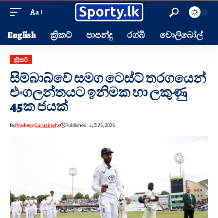
Aa
English
ක්‍රිකට්
පාපන්දු
රග්බි
වොලිබෝල්
ක්‍රිකට්
සිම්බාබ්වේ සමග ටෙස්ට් තරගයෙන්
එංගලන්තයට ඉනිමක හා ලකුණු
45ක ජයක්
By
Pradeep Gurusinghe
Published: මැයි 25, 2025