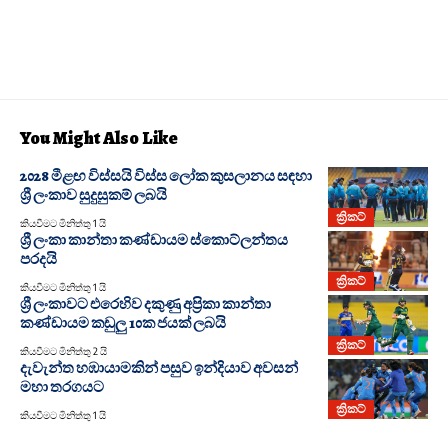
You Might Also Like
2028 මීළඟ විස්සයි විස්ස ලෝක කුසලානය සඳහා
ශ්‍රී ලංකාව සුදුසුකම් ලබයි
ක්‍රිකට්
කියවීමට මිනිත්තු 1 යි
ශ්‍රී ලංකා කාන්තා කණ්ඩායම ස්කොට්ලන්තය
පරදයි
ක්‍රිකට්
කියවීමට මිනිත්තු 1 යි
ශ්‍රී ලංකාවට එරෙහිව දකුණු අප්‍රිකා කාන්තා
කණ්ඩායම කඩුලු 10ක ජයක් ලබයි
ක්‍රිකට්
කියවීමට මිනිත්තු 2 යි
දැවැන්ත හඹායාමකින් පසුව ඉන්දියාව අවසන්
මහා තරගයට
ක්‍රිකට්
කියවීමට මිනිත්තු 1 යි