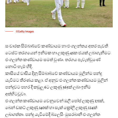
©Getty Images
සංචාරක සිම්බාබ්වේ කණ්ඩායම හා එංගලන්තය අතර පැවති
ටෙස්ට් තරගයෙන් ඉනිමක හා ලකුණු 45ක ජයක් ලබාගැනීමට
එංගලන්ත කණ්ඩායම සමත් වුණා. තරගය පැවැත්වුණේ
නොටිංහැම් හීදී.
කාසියේ වාසිය දිනූ සිම්බාබ්වේ කණ්ඩායම මුලින්ම පන්දු
යැවීමට තීරණය කළා. ඒ අනුව එංගලන්ත කණ්ඩායම මුලින්
පන්දුවට පහර දී කඩුලු 6ට ලකුණු 565ක් ලබා ඉනිම
අත්හිටවූවා.
එංගලන්ත කණ්ඩායම වෙනුවෙන් ඔලී පෝප් ලකුණු 171ක්,
බෙන් ඩකට් ලකුණු 140ක් හා සැක් ක්‍රෝලී ලකුණු 124ක්
ලබාගත්තා. පන්දු යැවීමේදී බ්ලෙසිං මුසරබානි එංගලන්ත