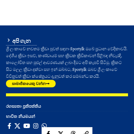
අපි ගැන
ශ්‍රී ලංකාවේ නවතම ක්‍රීඩා පුවත් සඳහා Sporty.lk ඔබේ ප්‍රධාන වේදිකාවයි.
දේශීය ක්‍රීඩා ඉසව්, කණ්ඩායම් සහ ක්‍රීඩක ක්‍රීඩිකාවන් පිළිබඳ නිවැරදි,
කාලෝචිත සහ පුළුල් ආවරණයක් ලබා දීමට අපි කැපවී සිටිමු. ක්‍රිකට්
සිට මලල ක්‍රීඩා දක්වා සහ ඉන් ඔබ්බට, Sporty.lk ඔබව ශ්‍රී ලංකාවේ
විචිත්‍රවත් ක්‍රීඩා ක්ෂේත්‍රයට දැනුවත් කර සම්බන්ධ කරයි.
සාමාජිකයෙකු වන්න
රහස්‍යතා ප්‍රතිපත්තිය
භාවිත නියමයන්