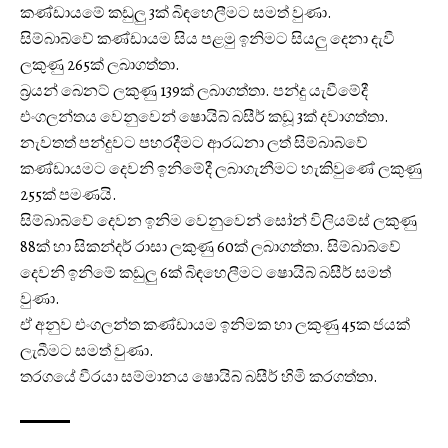
කණ්ඩායමේ කඩුලු 3ක් බිඳහෙලීමට සමත් වුණා.
සිම්බාබ්වේ කණ්ඩායම සිය පළමු ඉනිමට සියලු දෙනා දැවී
ලකුණු 265ක් ලබාගත්තා.
බ්‍රයන් බෙනට් ලකුණු 139ක් ලබාගත්තා. පන්දු යැවීමේදී
එංගලන්තය වෙනුවෙන් ෂොයිබ් බසීර් කඩූ 3ක් දවාගත්තා.
නැවතත් පන්දුවට පහරදීමට ආරධනා ලත් සිම්බාබ්වේ
කණ්ඩායමට දෙවනි ඉනිමේදී ලබාගැනීමට හැකිවුණේ ලකුණු
255ක් පමණයි.
සිම්බාබ්වේ දෙවන ඉනිම වෙනුවෙන් සෝන් විලියම්ස් ලකුණු
88ක් හා සිකන්දර් රාසා ලකුණු 60ක් ලබාගත්තා. සිම්බාබ්වේ
දෙවනි ඉනිමේ කඩුලු 6ක් බිඳහෙලීමට ෂොයිබ් බසීර් සමත්
වුණා.
ඒ අනුව එංගලන්ත කණ්ඩායම ඉනිමක හා ලකුණු 45ක ජයක්
ලැබීමට සමත් වුණා.
තරගයේ වීරයා සම්මානය ෂොයිබ් බසීර් හිමි කරගත්තා.