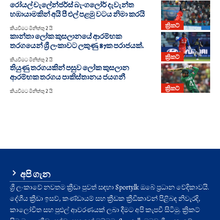
රෝයල් චැලේන්ජර්ස් බැංගලෝර් දැවැන්ත
හඹායාමකින් අයි පී එල් පළමු වටය නිමා කරයි
ක්‍රිකට්
කියවීමට මිනිත්තු 2 යි
කාන්තා ලෝක කුසලානයේ ආරම්භක
තරගයෙන් ශ්‍රී ලංකාවට ලකුණු 87ක පරාජයක්.
ක්‍රිකට්
කියවීමට මිනිත්තු 2 යි
තියුණු තරගයකින් පසුව ලෝක කුසලාන
ආරම්භක තරගය පාකිස්තානය ජයගනී
ක්‍රිකට්
කියවීමට මිනිත්තු 2 යි
අපි ගැන
ශ්‍රී ලංකාවේ නවතම ක්‍රීඩා පුවත් සඳහා Sporty.lk ඔබේ ප්‍රධාන වේදිකාවයි.
දේශීය ක්‍රීඩා ඉසව්, කණ්ඩායම් සහ ක්‍රීඩක ක්‍රීඩිකාවන් පිළිබඳ නිවැරදි,
කාලෝචිත සහ පුළුල් ආවරණයක් ලබා දීමට අපි කැපවී සිටිමු. ක්‍රිකට්