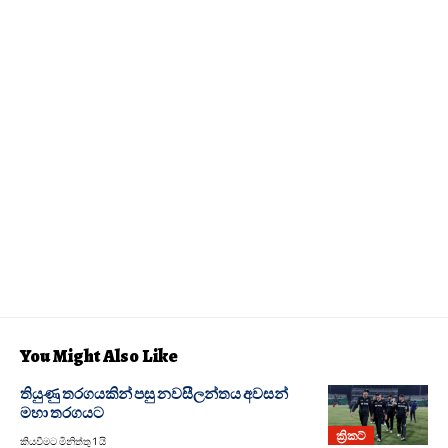
You Might Also Like
තියුණු තරගයකින් පසු නවසීලන්තය අවසන්
මහා තරගයට
ක්‍රිකට්
කියවීමට මිනිත්තු 1 යි