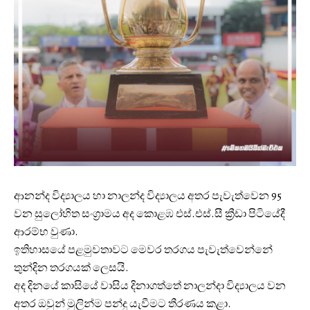
ආනන්ද විද්‍යාලය හා නාලන්ද විද්‍යාලය අතර පැවැත්වෙන 95
වන සුලෝහිත සංග්‍රාමය අද කොළඹ එස්.එස්.සී ක්‍රීඩා පිටියේදී
ආරම්භ වුණා.
ඉතිහාසයේ පළමුවතාවට මෙවර තරගය පැවැත්වෙන්නේ
තුන්දින තරගයක් ලෙසයි.
අද දිනයේ කාසියේ වාසිය දිනාගත්තේ නාලන්දා විද්‍යාලය වන
අතර ඔවුන් මුලින්ම පන්දු යැවීමට තීරණය කළා.