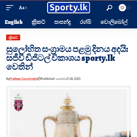
Aa
English
ක්‍රිකට්
පාපන්දු
රග්බි
වොලිබෝල්
ක්‍රිකට්
සුලෝහිත සංග්‍රාමය පළමු දිනය අදයි:
සජීවී ඩිජිටල් විකාශය sporty.lk
වෙතින්
By
Pradeep Gurusinghe
Published: පෙබරවාරි 28, 2025