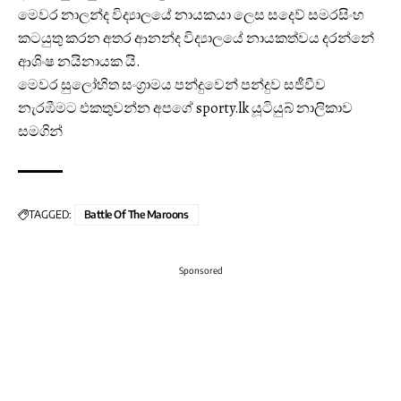
මෙවර නාලන්ද විද්‍යාලයේ නායකයා ලෙස සදෙව් සමරසිංහ
කටයුතු කරන අතර ආනන්ද විද්‍යාලයේ නායකත්වය දරන්නේ
ආශිංෂ නයිනායක යි.
මෙවර සුලෝහිත සංග්‍රාමය පන්දුවෙන් පන්දුව සජීවීව
නැරඹීමට එකතුවන්න අපගේ
sporty.lk
යූටියුබ් නාලිකාව
සමගින්
TAGGED:
Battle Of The Maroons
Sponsored