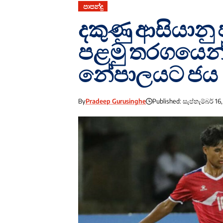
පාපන්දු
දකුණු ආසියානු
පළමු තරගයෙන් ශ
නේපාලයට ජය
By
Pradeep Gurusinghe
Published: සැප්තැම්බර් 16