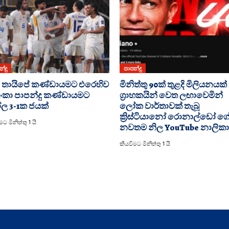
්දු
පාපන්දු
 තායිපේ කණ්ඩායමට එරෙහිව
මිනිත්තු 90ක් තුළදි මිලියනයක්
රී ලංකා පාපන්දු කණ්ඩායමට
ග්‍රාහකයින් වෙත ලඟාවෙමින්
 3-1ක ජයක්
ලෝක වාර්තාවක් තැබූ
ක්‍රිස්ටියානෝ රොනාල්ඩෝ ග
ට මිනිත්තු 1 යි
නවතම නිල YouTube නාලික
කියවීමට මිනිත්තු 1 යි