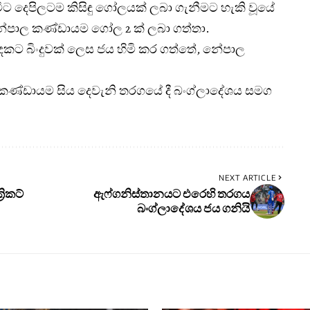
විට දෙපිලටම කිසිඳු ගෝලයක් ලබා ගැනීමට හැකි වූයේ
 නේපාල කණ්ඩායම ගෝල 2 ක් ලබා ගත්තා.
 බිංදුවක් ලෙස ජය හිමි කර ගත්තේ, නේපාල
කා කණ්ඩායම සිය දෙවැනි තරගයේ දී බංග්ලාදේශය සමග
NEXT ARTICLE
රිකට්
ඇෆ්ගනිස්තානයට එරෙහි තරගය
බංග්ලාදේශය ජය ගනියි