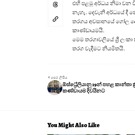
එහි පළමු අර්ධය නිමා වන 
නැහැ. දෙවැනි අර්ධයේ දී
තරගය අවසානයේ ගෝල දෙකට
කාණ්ඩායමයි.
මෙම තරගාවලියේ ‍ශ්‍රී ලං
තරග වැදීමට නියමිතයි.
පෙර ලිපිය
ඕස්ට්‍රේලියානු 19න් පහළ කාන්තා ක්‍
කණ්ඩායම දිවයිනට
You Might Also Like