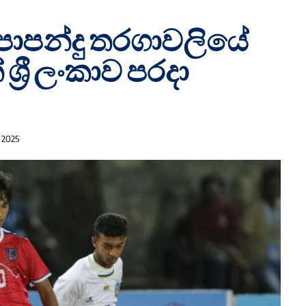
 පාපන්දු තරගාවලියේ
්‍රී ලංකාව පරදා
, 2025