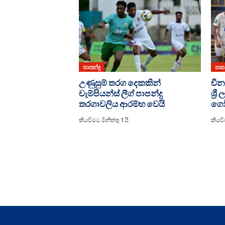
පාපන්දු
පාපන
උණුසුම් තරග දෙකකින්
චීන
චැම්පියන්ස් ලීග් පාපන්දු
ශ්‍
තරගාවලිය ආරම්භ වෙයි
ගෝල
කියවීමට මිනිත්තු 1 යි
කියවීම