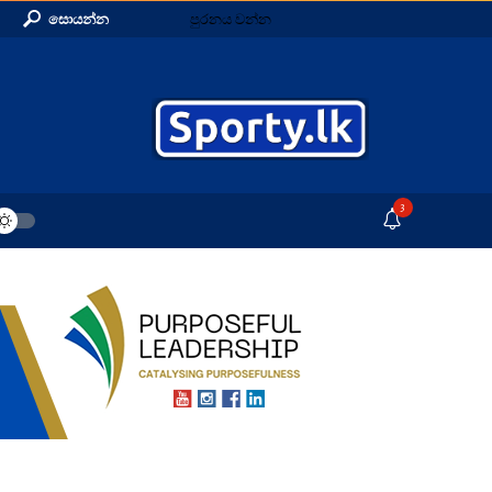
සොයන්න
පුරනය වන්න
3