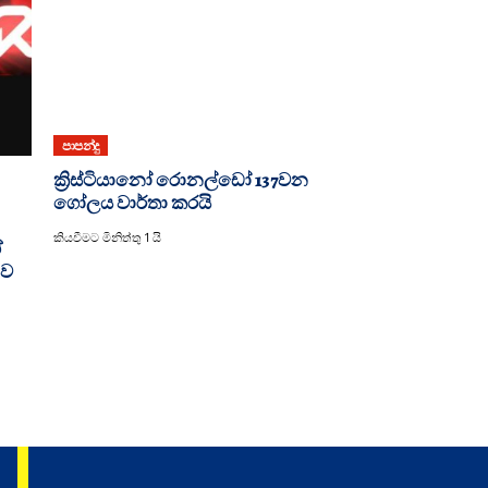
පාපන්දු
ක්‍රිස්ටියානෝ රොනල්ඩෝ 137වන
ගෝලය වාර්තා කරයි
කියවීමට මිනිත්තු 1 යි
ේ
ාව