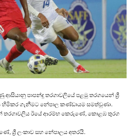
ණු ආසියානු පාපන්දු තරගාවලියේ පළමු තරගයෙන් ශ්‍රී
 හිමිකර ගැනීමට නේපාල කණ්ඩායම සමත්වුණා.
ෙන් තරගාවලිය ඊයේ ආරම්භ කෙරුණේ, කොළඹ තුරග
ණේ, ශ්‍රී ලංකාව සහ නේපාලය අතරයි.