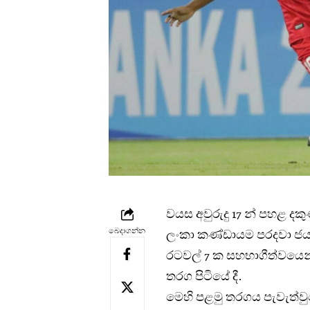
වයස අවුරුදු 17 න් පහළ දකු
බෙදාගන්න
ලංකා කණ්ඩායම පරදවා ජය
රටවල් 7 ක සහභාගීත්වය
තරග පි‍ටියේ දී.
මෙහි පළමු තරගය පැවැත්වු