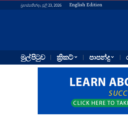
English Edition
බ්‍රහස්පතින්දා, ජූලි 23, 2026
මුල් පිටුව
ක්‍රිකට්
පාපන්දු