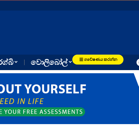
ගවේෂණය කරන්න
රග්බි
වොලිබෝල්