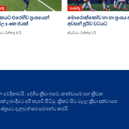
්දු
පාපන්දු
කයට එරෙහිව ප්‍රංශයෙන්
මොරොක්කෝව හා හා ප්‍රංශය 
ල 3-0ක ජයක්
අවසන් පූර්ව වටයට
මට මිනිත්තු 0 යි
කියවීමට මිනිත්තු 1 යි
ධාන වේදිකාවයි. දේශීය ක්‍රීඩා ඉසව්, කණ්ඩායම් සහ ක්‍රීඩක
ලබා දීමට අපි කැපවී සිටිමු. ක්‍රිකට් සිට මලල ක්‍රීඩා දක්වා සහ
ා ක්ෂේත්‍රයට දැනුවත් කර සම්බන්ධ කරයි.