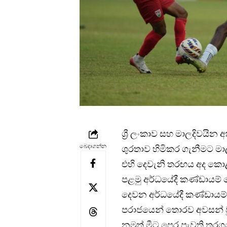
ශ්‍රී ලංකාව සහ මාලදිවයින 
බෙදාගන්න
ශුරතාව හිමිකර ගැනීමට මා
එහි දෙවැනි තරඟය අද කොළඹ
පළමු අර්ධයේදී කණ්ඩායම
දෙවන අර්ධයේදී කණ්ඩායම
පරාජයෙන් තොරව අවසන් 
නමුත් මීට පෙර පැවති තරග