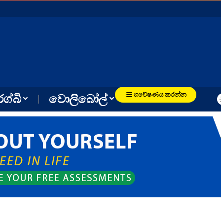
ගවේෂණය කරන්න
රග්බි
වොලිබෝල්