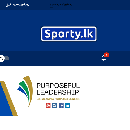
සොයන්න
පුරනය වන්න
3