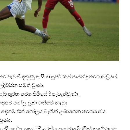
අතර පැවති දකුණු ආසියා සුපර් කප් පාපන්දු තරගාවලියේ
ලදිවයින සමත් වුණා.
 තුරඟ තරග පිටියේ දී පැවැත්වුණා.
් දෙකම ගෝල ලබා ගත්තේ නැහැ
් දෙකම එක් ගෝලය බැගින් ලබාගෙන තරගය ජය
වුණා.
යේදී ගෝල තුනට බිංදුවක් ලෙස මාලදිවයින් කණ්ඩායම