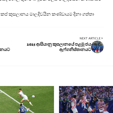
ර් කප් කුසලානය මාලදිවයින කණ්ඩායම දිනා ගත්තා
NEXT ARTICLE
2025 ආසියානු කුසලානයේ පළමු ජය
තානයට
ඇෆ්ගනිස්තානයට