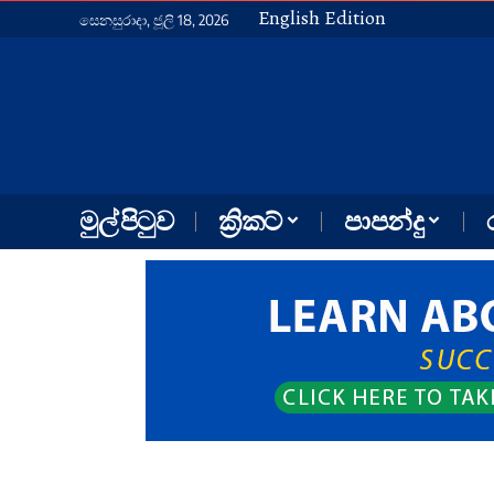
English Edition
සෙනසුරාදා, ජූලි 18, 2026
මුල් පිටුව
ක්‍රිකට්
පාපන්දු