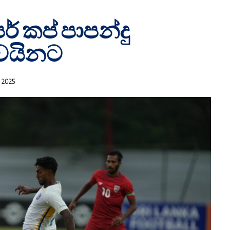
ර් කප් පාපන්දු
ිවයිනට
, 2025