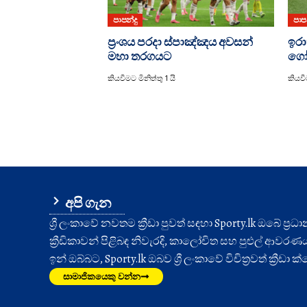
පාපන්දු
පාපන
ප්‍රංශය පරදා ස්පාඤ්ඤය අවසන්
ඉරා
මහා තරගයට
ගෝ
කියවීමට මිනිත්තු 1 යි
කියවී
අපි ගැන
ශ්‍රී ලංකාවේ නවතම ක්‍රීඩා පුවත් සඳහා Sporty.lk ඔබේ ප්‍ර
ක්‍රීඩිකාවන් පිළිබඳ නිවැරදි, කාලෝචිත සහ පුළුල් ආවරණයක් 
ඉන් ඔබ්බට, Sporty.lk ඔබව ශ්‍රී ලංකාවේ විචිත්‍රවත් ක්‍රීඩ
සාමාජිකයෙකු වන්න