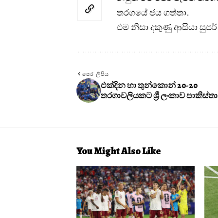
තරගයේ ජය ගත්තා.
එම නිසා දකුණු ආසියා සුප
පෙර ලිපිය
එක්දින හා තුන්කොන් 20-20
තරගාවලියකට ශ්‍රී ලංකාව පාකිස්
You Might Also Like