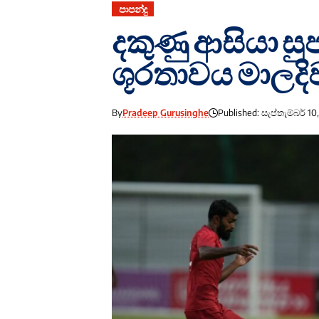
පාපන්දු
දකුණු ආසියා සුප
ශූරතාවය මාලද
By
Pradeep Gurusinghe
Published: සැප්තැම්බර් 10