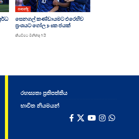
පාපන්දු
අර්ධ
සෙනගල් කණ්ඩායමට එරෙහිව
ප්‍රංශයට ගෝල 3-1ක ජයක්
කියවීමට මිනිත්තු 1 යි
රහස්‍යතා ප්‍රතිපත්තිය
භාවිත නියමයන්