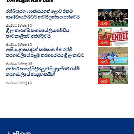
You Might Also Like
රග්බි තරග 500ක් ජයගත් ලොව එකම
කණ්ඩායම බවට නවසීලන්තය පත්වෙයි
රග්බි
කියවීමට මිනිත්තු 1 යි
ශ්‍රී ලංකා රග්බි සංගමයේ ලියාපදිංචිය
තාවකාලිකව අත්හිටුවයි
රග්බි
කියවීමට මිනිත්තු 1 යි
ආසියානු යොවුන් සත්සාමාජික රග්බි
තරගාවලියේ පළමු තරගයේ ජය ශ්‍රී ලංකාවට
රග්බි
කියවීමට මිනිත්තු 0 යි
අන්තර් පාසල් පිලිමලූන් පිටුදැකීමේ රග්බි
තරගාවලියේ ජයග්‍රහකයින්
රග්බි
කියවීමට මිනිත්තු 1 යි
අපි ගැන