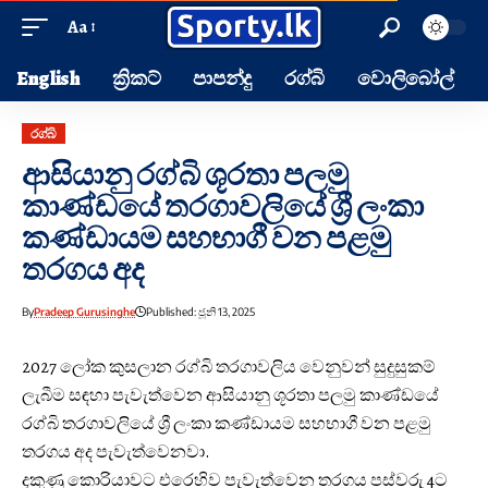
Aa
English
ක්‍රිකට්
පාපන්දු
රග්බි
වොලිබෝල්
රග්බි
ආසියානු රග්බි ශූරතා පලමු
කාණ්ඩයේ තරගාවලියේ ශ්‍රී ලංකා
කණ්ඩායම සහභාගී වන පළමු
තරගය අද
By
Pradeep Gurusinghe
Published: ජූනි 13, 2025
2027 ලෝක කුසලාන රග්බි තරගාවලිය වෙනුවන් සුදුසුකම්
ලැබීම සඳහා පැවැත්වෙන ආසියානු ශූරතා පලමු කාණ්ඩයේ
රග්බි තරගාවලියේ ශ්‍රී ලංකා කණ්ඩායම සහභාගී වන පළමු
තරගය අද පැවැත්වෙනවා.
දකුණු කොරියාවට එරෙහිව පැවැත්වෙන තරගය පස්වරු 4ට