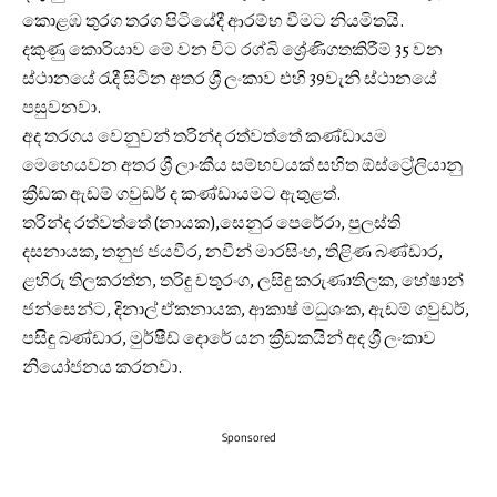
කොළඹ තුරග තරග පිටියේදී ආරම්භ වීමට නියමිතයි.
දකුණු කොරියාව මේ වන විට රග්බි ශ්‍රේණිගතකිරීම් 35 වන
ස්ථානයේ රැදී සිටින අතර ශ්‍රී ලංකාව එහි 39වැනි ස්ථානයේ
පසුවනවා.
අද තරගය වෙනුවන් තරින්ද රත්වත්තේ කණ්ඩායම
මෙහෙයවන අතර ශ්‍රී ලාංකීය සම්භවයක් සහිත ඕස්ට්‍රේලියානු
ක්‍රීඩක ඇඩම් ගවුඩර් ද කණ්ඩායමට ඇතුළත්.
තරින්ද රත්වත්තේ (නායක),සෙනුර පෙරේරා, පුලස්ති
දසනායක, තනුජ ජයවීර, නවීන් මාරසිංහ, තිළිණ බණ්ඩාර,
ළහිරු තිලකරත්න, තරිඳු චතුරංග, ලසිඳු කරුණාතිලක, හේෂාන්
ජන්සෙන්ට, දිනාල් ඒකනායක, ආකාෂ් මධුශංක, ඇඩම් ගවුඩර්,
පසිඳු බණ්ඩාර, මුර්ෂීඩ් දොරේ යන ක්‍රීඩකයින් අද ශ්‍රී ලංකාව
නියෝජනය කරනවා.
Sponsored