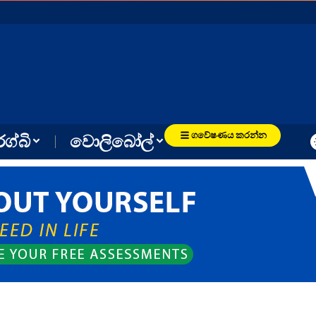
ගවේෂණය කරන්න
රග්බි
වොලිබෝල්