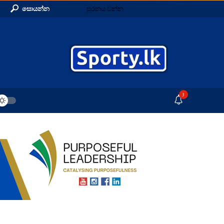
සොයන්න
පුරනය වන්න
3