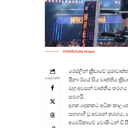
©WWE/Getty Images
රෙස්ලින් ක්‍රීඩාවේ පුරාව
බෙදාගන්න
සීනා ඊයේ සිය වෘත්තිය ක්‍රීඩ
ඔහු අවසන් වෘත්තිය තරගය ලෙස
සමගයි.
දශක දෙකකට අධික කාලයක් ර
සහභාගී වූ අවසන් තරගය, 
අමෙරිකාවේ වොෂිංටන් ඩී සී