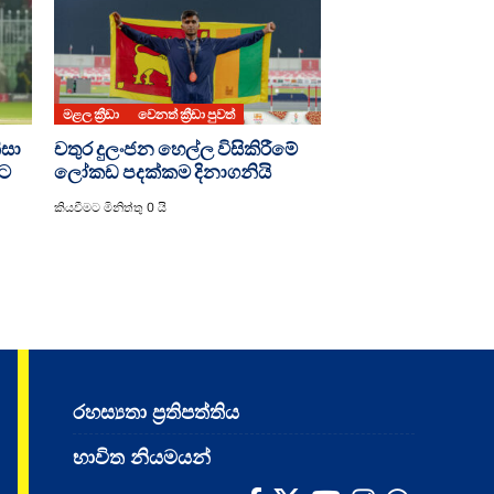
මළල ක්‍රීඩා
වෙනත් ක්‍රීඩා පුවත්
ිසා
චතුර දුලංජන හෙල්ල විසිකිරීමේ
යට
ලෝකඩ පදක්කම දිනාගනියි
කියවීමට මිනිත්තු 0 යි
රහස්‍යතා ප්‍රතිපත්තිය
භාවිත නියමයන්