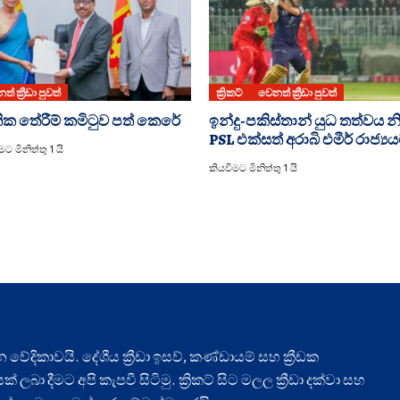
් ක්‍රීඩා පුවත්
ක්‍රිකට්
වෙනත් ක්‍රීඩා පුවත්
ික තේරීම් කමිටුව පත් කෙරේ
ඉන්දු-පකිස්තාන් යුධ තත්වය න
PSL එක්සත් අරාබි එමීර් රාජ්‍ය
ට මිනිත්තු 1 යි
කියවීමට මිනිත්තු 1 යි
ධාන වේදිකාවයි. දේශීය ක්‍රීඩා ඉසව්, කණ්ඩායම් සහ ක්‍රීඩක
ලබා දීමට අපි කැපවී සිටිමු. ක්‍රිකට් සිට මලල ක්‍රීඩා දක්වා සහ