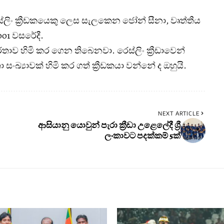
ෙස්ලිං ක්‍රීඩකයෙකු ලෙස සැලකෙන ජෝන් සීනා, වෘත්තීය
001 වස‍රේදී.
රතාව හිමි කර ගෙන තිබෙනවා. රෙස්ලිං ක්‍රීඩාවෙන්
ඛ්‍යාවක් හිමි කර ගත් ක්‍රීඩකයා වන්නේ ද ඔහුයි.
NEXT ARTICLE
ආසියානු යොවුන් පැරා ක්‍රීඩා උළෙලේදී ශ්‍රී
ලංකාවට පදක්කම් 5ක්