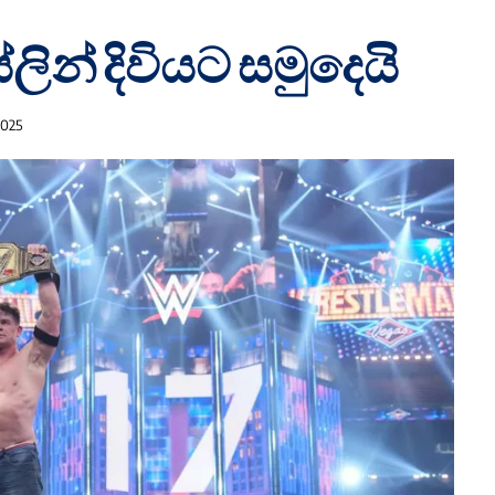
ලින් දිවියට සමුදෙයි
2025