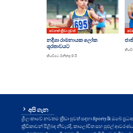
වෙනත් ක්‍රීඩා පුවත්
වෙනත
නදීශා රාමනායක ලෝක
ජාත
ශූරතාවයට
කියවීම
කියවීමට මිනිත්තු 0 යි
අපි ගැන
ශ්‍රී ලංකාවේ නවතම ක්‍රීඩා පුවත් සඳහා Sporty.lk ඔබේ ප්‍ර
ක්‍රීඩිකාවන් පිළිබඳ නිවැරදි, කාලෝචිත සහ පුළුල් ආවරණයක් 