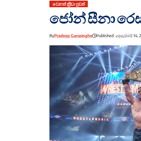
වෙනත් ක්‍රීඩා පුවත්
ජෝන් සීනා රෙස්
By
Pradeep Gurusinghe
Published: දෙසැම්බර් 14, 