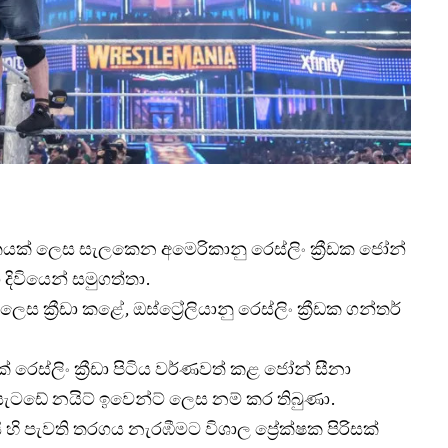
ෘත්තයක් ලෙස සැලකෙන අමෙරිකානු රෙස්ලිං ක්‍රීඩක ජෝන්
ා දිවියෙන් සමුගත්තා.
 ක්‍රීඩා කළේ, ඔස්ට්‍රේලියානු රෙස්ලිං ක්‍රීඩක ගන්තර්
ෙස්ලිං ක්‍රීඩා පිටිය වර්ණවත් කළ ජෝන් සීනා
සැටඩේ නයිට් ඉවෙන්ට් ලෙස නම් කර තිබුණා.
 හි පැවති තරගය නැරඹීමට විශාල ප්‍රේක්ෂක පිරිසක්