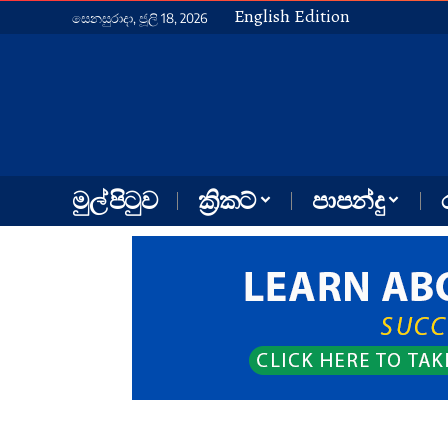
English Edition
සෙනසුරාදා, ජූලි 18, 2026
මුල් පිටුව
ක්‍රිකට්
පාපන්දු