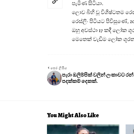
පැමිණ සිටියා.
ලොව බිහි වූ ‍විශිෂ්ටතම ර
රෙස්ලිං පිටියට පිවිසුණේ, 2
ඔහු අවස්ථා 17 කදී ලෝක ශූ
මෙතෙක් වැඩිම ලෝක ශූරතා සං
පෙර ලිපිය
පැරා ඔලිම්පික් වලින් ලංකාවට රන්
පදක්කම් දෙකක්.
You Might Also Like