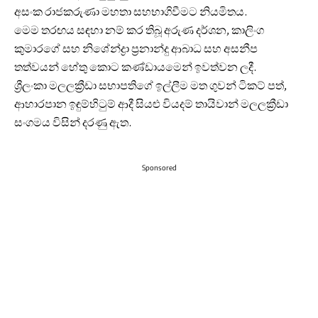
අසංක රාජකරුණා මහතා සහභාගිවීමට නියමිතය.
මෙම තරඟය සඳහා නම් කර තිබූ අරුණ දර්ශන, කාලිංග
කුමාරගේ සහ නිශේන්ද්‍රා ප්‍රනාන්දු ආබාධ සහ අසනීප
තත්වයන් හේතු කොට කණ්ඩායමෙන් ඉවත්වන ලදී.
ශ්‍රීලංකා මලලක්‍රීඩා සභාපතිගේ ඉල්ලීම මත ගුවන් ටිකට් පත්,
ආහාරපාන ඉඳුම්හිටුම් ආදී සියළු වියදම් තායිවාන් මලලක්‍රීඩා
සංගමය විසින් දරණු ඇත.
Sponsored