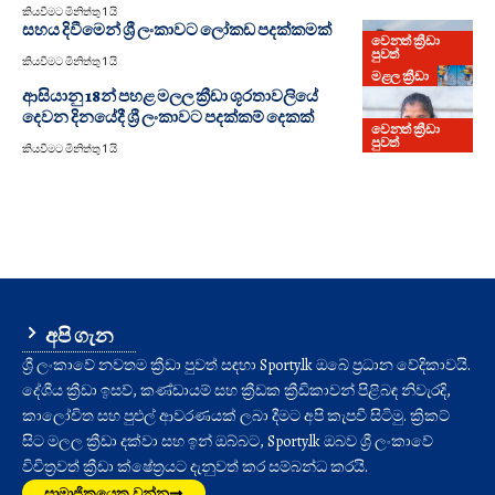
කියවීමට මිනිත්තු 1 යි
සහය දිවීමෙන් ශ්‍රී ලංකාවට ලෝකඩ පදක්කමක්
වෙනත් ක්‍රීඩා
පුවත්
කියවීමට මිනිත්තු 1 යි
මළල ක්‍රීඩා
ආසියානු 18න් පහළ මලල ක්‍රීඩා ශූරතාවලියේ
දෙවන දිනයේදී ශ්‍රී ලංකාවට පදක්කම් දෙකක්
වෙනත් ක්‍රීඩා
පුවත්
කියවීමට මිනිත්තු 1 යි
අපි ගැන
ශ්‍රී ලංකාවේ නවතම ක්‍රීඩා පුවත් සඳහා Sporty.lk ඔබේ ප්‍රධාන වේදිකාවයි.
දේශීය ක්‍රීඩා ඉසව්, කණ්ඩායම් සහ ක්‍රීඩක ක්‍රීඩිකාවන් පිළිබඳ නිවැරදි,
කාලෝචිත සහ පුළුල් ආවරණයක් ලබා දීමට අපි කැපවී සිටිමු. ක්‍රිකට්
සිට මලල ක්‍රීඩා දක්වා සහ ඉන් ඔබ්බට, Sporty.lk ඔබව ශ්‍රී ලංකාවේ
විචිත්‍රවත් ක්‍රීඩා ක්ෂේත්‍රයට දැනුවත් කර සම්බන්ධ කරයි.
සාමාජිකයෙකු වන්න