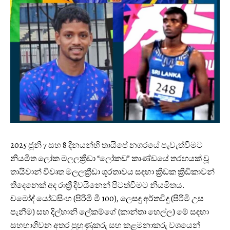
2025 ජූනි 7 සහ 8 දිනයන්හි තායිපේ නගරයේ පැවැත්වීමට
නියමිත ලෝක මලලක්‍රීඩා “ලෝකඩ” කාණ්ඩයේ තරඟයක් වූ
තායිවාන් විවෘත මලලක්‍රීඩා ශූරතාවය සඳහා ක්‍රීඩක ක්‍රීඩිකාවන්
තිදෙනෙක් අද රාත්‍රී දිවයිනෙන් පිටත්වීමට නියමිතය.
චමෝද් යෝධසිංහ (පිරිමි මී 100), ලෙසඳු අර්තවිදු (පිරිමි උස
පැනීම) සහ දිල්හානි ලේකම්ගේ (කාන්තා හෙල්ල) මේ සඳහා
සහභාගිවන අතර පුහුණුකරු සහ කළමනාකරු වශයෙන්