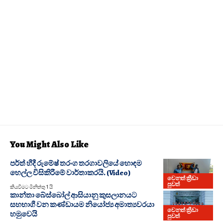
You Might Also Like
පර්ත් හීදී රුමේෂ් තරංග තරගාවලියේ හොඳම
හෙල්ල විසිකිරීමේ වාර්තාකරයි. (Video)
වෙනත් ක්‍රීඩා
පුවත්
කියවීමට මිනිත්තු 1 යි
කාන්තා බේස්බෝල් ආසියානු කුසලානයට
සහභාගී වන කණ්ඩායම නියෝජ්‍ය අමාත්‍යවරයා
වෙනත් ක්‍රීඩා
හමුවෙයි
පුවත්