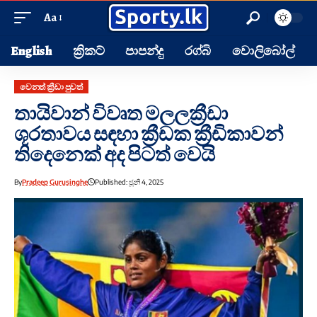
Aa
English
ක්‍රිකට්
පාපන්දු
රග්බි
වොලිබෝල්
වෙනත් ක්‍රීඩා පුවත්
තායිවාන් විවෘත මලලක්‍රීඩා
ශූරතාවය සඳහා ක්‍රීඩක ක්‍රීඩිකාවන්
තිදෙනෙක් අද පිටත් වෙයි
By
Pradeep Gurusinghe
Published: ජූනි 4, 2025