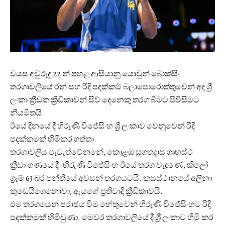
වයස අවුරුදු 22 න් පහළ ආසියානු යොවුන් බොක්සිං
තරගාවලියේ රන් සහ රිදි පදක්කම් බලාපොරොත්තුවෙන් අද ශ්‍රී
ලංකා ක්‍රීඩක ක්‍රීඩිකාවන් සිව් දෙනෙකු තරග බිමට පිවිසීමට
නියමිතයි.
ඊයේ දිනයේ දී හිරුණි විජේසිංහ ශ්‍රී ලංකාව වෙනුවෙන් රිදි
පදක්කමක් හිමිකර ගත්තා.
තරගාවලිය පැවැත්වේනනේ, කොළඹ සුගතදාස ගෘහස්ථ
ක්‍රීඩාංගණයේ දී. හිරුණි විජේසිංහ ඊයේ තරග වැඳුණේ, කිලෝ
ග්‍රෑම් 63 බර පන්තියේ අවසන් තරගයටයි. කසස්ථානයේ අලීනා
කුඩෙයිගෙනෝවා, ඇයගේ ප්‍රතිවාදි ක්‍රීඩිකාවයි.
එම තරගයෙන් පරාජය වීම හේතුවෙන් හිරුණි විජේසිංහට රිදි
පදක්කමක් හිමිවුණා. මෙවර තරගාවලියේ දී ශ්‍රී ලංකාව හිමි කර