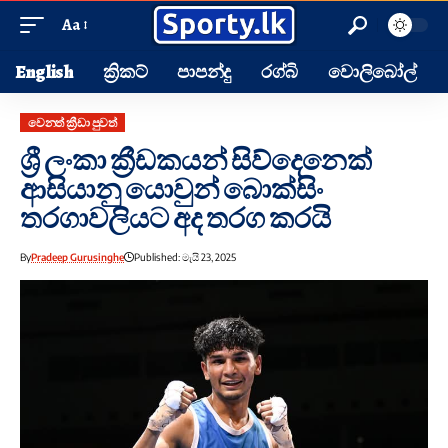
Aa
English
ක්‍රිකට්
පාපන්දු
රග්බි
වොලිබෝල්
වෙනත් ක්‍රීඩා පුවත්
ශ්‍රී ලංකා ක්‍රීඩකයන් සිව්දෙනෙක්
ආසියානු යොවුන් බොක්සිං
තරගාවලියට අද තරග කරයි
By
Pradeep Gurusinghe
Published: මැයි 23, 2025