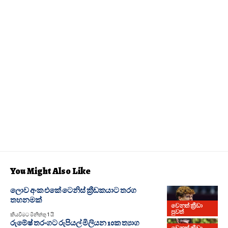
You Might Also Like
ලොව අංක එකේ ටෙනිස් ක්‍රීඩකයාට තරග
තහනමක්
වෙනත් ක්‍රීඩා
පුවත්
කියවීමට මිනිත්තු 1 යි
රුමේෂ් තරංගට රුපියල් මිලියන 10ක ත්‍යාග
වෙනත් ක්‍රීඩා