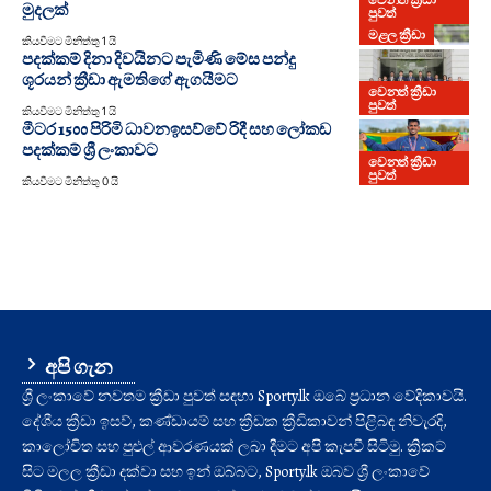
මුදලක්
පුවත්
මළල ක්‍රීඩා
කියවීමට මිනිත්තු 1 යි
පදක්කම් දිනා දිවයිනට පැමිණි මේස පන්දු
ශූරයන් ක්‍රීඩා ඇමතිගේ ඇගයීමට
වෙනත් ක්‍රීඩා
පුවත්
කියවීමට මිනිත්තු 1 යි
මීටර 1500 පිරිමි ධාවනඉසව්වේ රිදී සහ ලෝකඩ
පදක්කම් ශ්‍රී ලංකාවට
වෙනත් ක්‍රීඩා
පුවත්
කියවීමට මිනිත්තු 0 යි
අපි ගැන
ශ්‍රී ලංකාවේ නවතම ක්‍රීඩා පුවත් සඳහා Sporty.lk ඔබේ ප්‍රධාන වේදිකාවයි.
දේශීය ක්‍රීඩා ඉසව්, කණ්ඩායම් සහ ක්‍රීඩක ක්‍රීඩිකාවන් පිළිබඳ නිවැරදි,
කාලෝචිත සහ පුළුල් ආවරණයක් ලබා දීමට අපි කැපවී සිටිමු. ක්‍රිකට්
සිට මලල ක්‍රීඩා දක්වා සහ ඉන් ඔබ්බට, Sporty.lk ඔබව ශ්‍රී ලංකාවේ