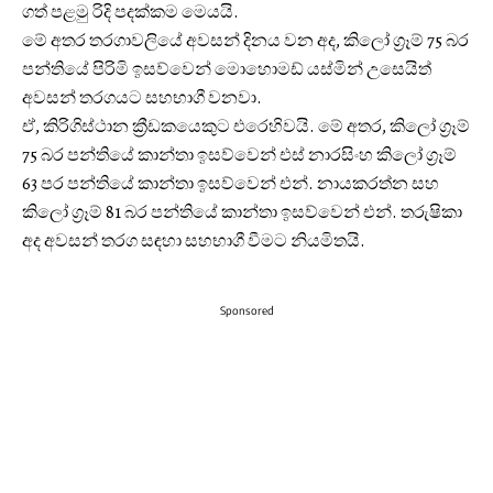
ගත් පළමු රිදි පදක්කම මෙයයි.
මේ අතර තරගාවලියේ අවසන් දිනය වන අද, කිලෝ ග්‍රෑම් 75 බර
පන්තියේ පිරිමි ඉසව්වෙන් මොහොමඩ් යස්මින් උසෙයිත්
අවසන් තරගයට සහභාගී වනවා.
ඒ, කිරිගිස්ථාන ක්‍රීඩකයෙකුට එරෙහිවයි. මේ අතර, කිලෝ ග්‍රෑම්
75 බර පන්තියේ කාන්තා ඉසව්වෙන් එස් නාරසිංහ කිලෝ ග්‍රෑම්
63 පර පන්තියේ කාන්තා ඉසව්වෙන් එන්. නායකරත්න සහ
කිලෝ ග්‍රෑම් 81 බර පන්තියේ කාන්තා ඉසව්වෙන් එන්. තරුෂිකා
අද අවසන් තරග සඳහා සහභාගී වීමට නියමිතයි.
Sponsored