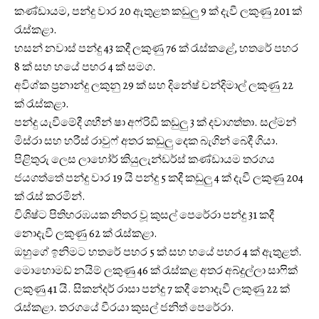
කණ්ඩායම, පන්දු වාර 20 ඇතුළත කඩුලු 9 ක් දැවී ලකුණු 201 ක්
රැස්කළා.
හසන් නවාස් පන්දු 43 කදී ලකුණු 76 ක් රැස්කළේ, හතරේ පහර
8 ක් සහ හයේ පහර 4 ක් සමග.
අවිශ්ක ප්‍රනාන්දු ලකුනු 29 ක් සහ දිනේෂ් චන්දිමාල් ලකුණු 22
ක් රැස්කළා.
පන්දු යැවීමේදී ශහීන් ෂා අෆ්රිඩී කඩුලු 3 ක් දවාගත්තා. සල්මන්
මිස්රා සහ හරීස් රාවුෆ් අතර කඩුලු දෙක බැගින් බෙදී ගියා.
පිළිතුරු ලෙස ලාහෝර් කියුලැන්ඩර්ස් කණ්ඩායම තරගය
ජයගත්තේ පන්දු වාර 19 යි පන්දු 5 කදී කඩුලු 4 ක් දැවී ලකුණු 204
ක් රැස් කරමින්.
විශිෂ්ට පිතිහරඹයක නිතර වූ කුසල් පෙරේරා පන්දු 31 කදී
නොදැවී ලකුණු 62 ක් රැස්කළා.
ඔහුගේ ඉනිමට හතරේ පහර 5 ක් සහ හයේ පහර 4 ක් ඇතුළත්.
මොහොමඩ් නයිම් ලකුණු 46 ක් රැස්කළ අතර අබ්දුල්ලා සාෆික්
ලකුණු 41 යි. සිකන්දර් රාසා පන්දු 7 කදී නොදැවී ලකුණු 22 ක්
රැස්කළා. තර‍ගයේ වීරයා කුසල් ජනිත් පෙරේරා.