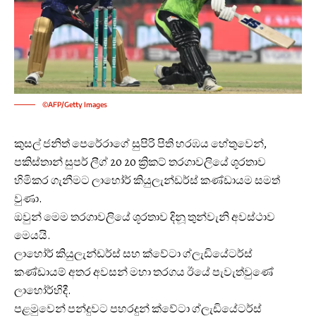
©AFP/Getty Images
කුසල් ජනිත් පෙරේරාගේ සුපිරි පිති හරඹය හේතුවෙන්,
පකිස්තාන් සුපර් ලීග් 20 20 ක්‍රිකට් තරගාවලියේ ශූරතාව
හිමිකර ගැනීමට ලාහෝර් කියුලැන්ඩර්ස් කණ්ඩායම සමත්
වුණා.
ඔවුන් මෙම තරගාවලියේ ශූරතාව දිනූ තුන්වැනි අවස්ථාව
මෙයයි.
ලාහෝර් කියුලැන්ඩර්ස් සහ ක්වේටා ග්ලැඩියේටර්ස්
කණ්ඩායම් අතර අවසන් මහා තරගය ඊයේ පැවැත්වුණේ
ලාහෝර්හිදී.
පළමුවෙන් පන්දුවට පහරදුන් ක්වේටා ග්ලැඩියේටර්ස්