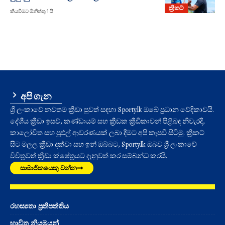
ක්‍රිකට්
කියවීමට මිනිත්තු 1 යි
අපි ගැන
ශ්‍රී ලංකාවේ නවතම ක්‍රීඩා පුවත් සඳහා Sporty.lk ඔබේ ප්‍රධාන වේදිකාවයි.
දේශීය ක්‍රීඩා ඉසව්, කණ්ඩායම් සහ ක්‍රීඩක ක්‍රීඩිකාවන් පිළිබඳ නිවැරදි,
කාලෝචිත සහ පුළුල් ආවරණයක් ලබා දීමට අපි කැපවී සිටිමු. ක්‍රිකට්
සිට මලල ක්‍රීඩා දක්වා සහ ඉන් ඔබ්බට, Sporty.lk ඔබව ශ්‍රී ලංකාවේ
විචිත්‍රවත් ක්‍රීඩා ක්ෂේත්‍රයට දැනුවත් කර සම්බන්ධ කරයි.
සාමාජිකයෙකු වන්න
රහස්‍යතා ප්‍රතිපත්තිය
භාවිත නියමයන්