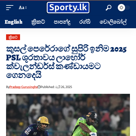
Aa
English
ක්‍රිකට්
පාපන්දු
රග්බි
වොලිබෝල්
ක්‍රිකට්
කුසල් පෙරේරාගේ සුපිරි ඉනිම 2025
PSL ශූරතාවය ලාහෝර්
ක්වැලන්ඩර්ස් කණ්ඩායමට
ගෙනදෙයි
By
Pradeep Gurusinghe
Published: මැයි 26, 2025