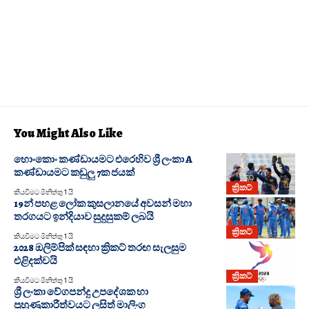
You Might Also Like
හොංකොං කණ්ඩායමට එරෙහිව ශ්‍රී ලංකා A
කණ්ඩායමට කඩුලු 7ක ජයක්
ක්‍රිකට්
කියවීමට මිනිත්තු 1 යි
19න් පහළ ලෝක කුසලානයේ අවසන් මහා
තරගයට ඉන්දියාව සුදුසුකම් ලබයි
ක්‍රිකට්
කියවීමට මිනිත්තු 1 යි
2028 ඔලිම්පික් සඳහා ක්‍රිකට් තරඟ සැලසුම
එළිදක්වයි
ක්‍රිකට්
කියවීමට මිනිත්තු 1 යි
ශ්‍රී ලංකා වේගපන්දු උපදේශක හා
පුහුණුකාරීත්වයට ලසිත් මාලිංග