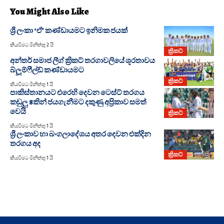
You Might Also Like
ශ්‍රී ලංකා ‘ඒ’ කණ්ඩායමට ඉනිමක ජයක්
කියවීමට මිනිත්තු 2 යි
ක්‍රිකට්
අන්තර් සමාජ ලීග් ක්‍රිකට් තරගාවලියේ ශූරතාවය
බ්ලූම්ෆීල්ඩ් කණ්ඩායමට
ක්‍රිකට්
කියවීමට මිනිත්තු 1 යි
පාකිස්තානයට එරෙහි දෙවන ටෙස්ට් තරගය
කඩුලු 8කින් ජයගැනීමට දකුණු අප්‍රිකාව සමත්
වෙයි
ක්‍රිකට්
කියවීමට මිනිත්තු 1 යි
ශ්‍රී ලංකාව හා බංගලාදේශය අතර දෙවන එක්දින
තරගය අද
ක්‍රිකට්
කියවීමට මිනිත්තු 1 යි