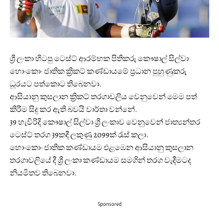
ශ්‍රී ලංකා හිටපු ටෙස්ට් ආරම්භක පිතිකරු කෞෂාල් සිල්වා
හොංකොං ජාතික ක්‍රිකට් කණ්ඩායමේ ප්‍රධාන පුහුණුකරු
ධූරයට පත්කොට තිබෙනවා.
ආසියානු කුසලාන ක්‍රිකට් තරගාවලිය වෙනුවෙන් මෙම පත්
කිරීම සිදු කර ඇති බවයි වාර්තා වන්නේ.
39 හැවිරිදි කෞෂාල් සිල්වා ශ්‍රී ලංකාව වෙනුවෙන් ජාත්‍යන්තර
ටෙස්ට් තරග 39කදී ලකුණු 2099ක් රැස් කලා.
හොංකොං ජාතික කණ්ඩායම එළඹෙන ආසියානු කුසලාන
තරගාවලියේ දී ශ්‍රී ලංකා කණ්ඩායම සමගින් තරග වැදීමටද
නියමිතව තිබෙනවා.
Sponsored