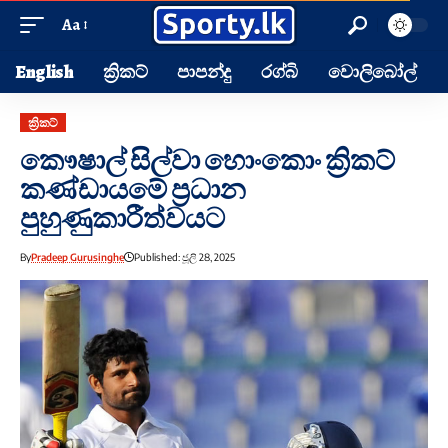
Aa
English
ක්‍රිකට්
පාපන්දු
රග්බි
වොලිබෝල්
ක්‍රිකට්
කෞෂාල් සිල්වා හොංකොං ක්‍රිකට්
කණ්ඩායමේ ප්‍රධාන
පුහුණුකාරීත්වයට
By
Pradeep Gurusinghe
Published: ජූලි 28, 2025