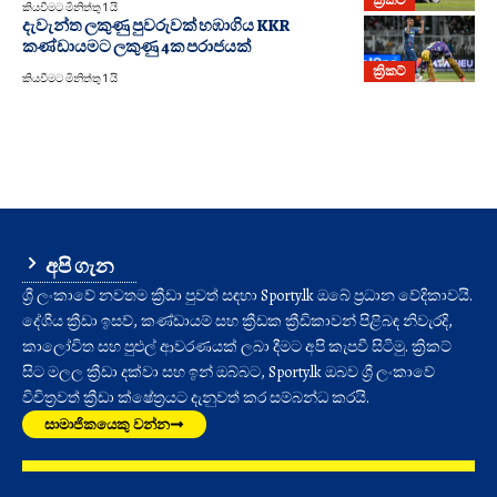
කියවීමට මිනිත්තු 1 යි
දැවැන්ත ලකුණු පුවරුවක් හඹාගිය KKR
කණ්ඩායමට ලකුණු 4ක පරාජයක්
ක්‍රිකට්
කියවීමට මිනිත්තු 1 යි
අපි ගැන
ශ්‍රී ලංකාවේ නවතම ක්‍රීඩා පුවත් සඳහා Sporty.lk ඔබේ ප්‍රධාන වේදිකාවයි.
දේශීය ක්‍රීඩා ඉසව්, කණ්ඩායම් සහ ක්‍රීඩක ක්‍රීඩිකාවන් පිළිබඳ නිවැරදි,
කාලෝචිත සහ පුළුල් ආවරණයක් ලබා දීමට අපි කැපවී සිටිමු. ක්‍රිකට්
සිට මලල ක්‍රීඩා දක්වා සහ ඉන් ඔබ්බට, Sporty.lk ඔබව ශ්‍රී ලංකාවේ
විචිත්‍රවත් ක්‍රීඩා ක්ෂේත්‍රයට දැනුවත් කර සම්බන්ධ කරයි.
සාමාජිකයෙකු වන්න