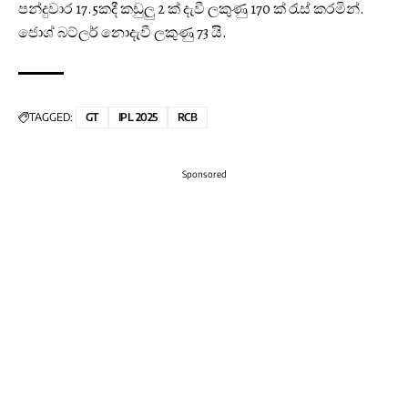
පන්දුවාර 17.5කදී කඩුලු 2 ක් දැවී ලකුණු 170 ක් රැස් කරමින්.
ජොශ් බට්ලර් නොදැවී ලකුණු 73 යි.
TAGGED:
GT
IPL 2025
RCB
Sponsored