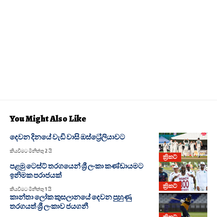
You Might Also Like
දෙවන දිනයේ වැඩි වාසි ඔස්ට්‍රේලියාවට
කියවීමට මිනිත්තු 2 යි
ක්‍රිකට්
පළමු ටෙස්ට් තරගයෙන් ශ්‍රී ලංකා කණ්ඩායමට
ඉනිමක පරාජයක්
ක්‍රිකට්
කියවීමට මිනිත්තු 1 යි
කාන්තා ලෝක කුසලානයේ දෙවන පුහුණු
තරගයත් ශ්‍රී ලංකාව ජයගනී
ක්‍රිකට්