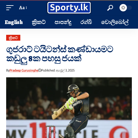
Aa
English
ක්‍රිකට්
පාපන්දු
රග්බි
වොලිබෝල්
ක්‍රිකට්
ගුජරාට් ටයිටන්ස් කණ්ඩායමට
කඩුලු 8ක පහසු ජයක්
By
Pradeep Gurusinghe
Published: අප්‍රේල් 3, 2025