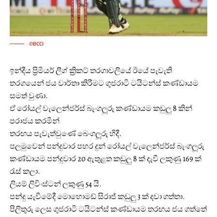
©BCCI
ඉන්දීය ප්‍රිමියර් ලීග් ක්‍රිකට් තරගාවලියේ ඊයේ පැවැති
තරගයෙන් ජය වාර්තා කිරීමට ගුජරාටි ටයිටන්ස් කණ්ඩායම
සමත් වුණා.
ඒ රෝයල් වැලෙන්ජර්ස් බැංගලූරු කණ්ඩායම කඩුලු 8 කින්
පරාජය කරමින්
තරඟය පැවැත්වුණේ බෙංගලූරු හිදී.
පලමුවෙන් පන්දුවාර පහර දුන් රෝයල් වැලෙන්ජර්ස් බැංගලූරු
කණ්ඩායම පන්දුවාර 20 ඇතුළත කඩුලු 8 ක් දැවී ලකුණු 169 ක්
රැස් කලා.
ලියම් ලිවිංස්ටන් ලකුණු 54 යි.
පන්දු යැවීමේදී මොහොමඩ් සිරාජ් කඩුලු 3 ක් දවා ගත්තා.
පිලිතුරු ලෙස ගුජරාටි ටයිටන්ස් කණ්ඩායම තරඟය ජය ගත්තේ