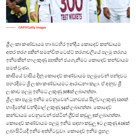
©AFP/Getty Images
ශ්‍රී ලංකා කණ්ඩායම හා බටහිර ඉන්දීය කොදෙව් කන්ඩායම
අතර තරග 2කින් සමන්විත ටෙස්ට් තරගාවලියේ පලමු තරගය
ඉනිමකින් හා ලකුණු 217කින් ජයගැනීමට කොදෙව් කන්ඩායම
සමත් වුණා.
කාසියේ වාසි‍ය දිනූ කොදෙව් කණ්ඩායම පලමුවෙන් පන්දුවට
පහරදීමට ශ්‍රි ලංකා කණ්ඩායමට ආරාධනා කළා. ඒ අනුව ශ්‍රී
ලංකාව පලමු ඉනිමට ලකුණු 308ක් ලබාගත්තා.
ශ්‍රී ලංකා පළමු ඉනිම වෙනුවෙන් ධනඞජය සිල්වා ලකුණු 120ක්
හා දිනේෂ් චන්දිමාල් ලකුණු 54ක් ලබාගත්තා. කොදෙව්
කන්ඩායම වෙනුවෙන් ජස්ටින් ග්‍රීව්ස් කඩුලු 3ක් ලබාගත්තා.
කොදෙව් කණ්ඩායම පලමු ඉනිම සඳහා කඩුලු 9ට ලකුණු 626ක්
ලබා සිටියදී ඉනිම අත්හිටවූවා. කොදෙව් ඉනිම ප්‍රභල