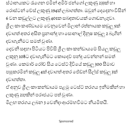
ස්ථානයකට රැගෙන එමින් අමීර් ජන්ගෝ ලකුණු 233ක් හා
රොස්ටන් චේස් ලකුණු 194ක් ලබාගත්තා. ඔවුන් දෙදෙනා විසින්
6 වන කඩුල්ලට ලකුණු 401ක සබඳතාවයක් ගොඩනැගුවා.
ශ්‍රී ලංකා කණ්ඩායම වෙනුවෙන් මිලාන් රත්නායක කඩුලු 5ක්
දවාගත් අතර අසිත ප්‍රනාන්දු හා සොනාල් දිනූෂ කඩුලු 2 බැගින්
දවාගැනීමට සමත් වුණා.
දෙවනි සඳහා පිටියට පිවිසි ශ්‍රී ලංකා කන්ඩායමේ සියලු කඩුලු
ලකුනු 108ට දවාගැනීමට කොදෙව් පන්දු යවන්නන් සමත්
වුණා. කෙමාර් රෝච් සිය ටෙස්ට් දිවි‍යේ කඩුලු 300 සීමාව
පසුකරමින් කඩුලු 4ක් දවාගත් අතර ජේඩ්න් සීල්ස් කඩුලු 3ක්
දවාගත්තා.
ඒ අනුව ශ්‍රී ලංකා කන්ඩායම පළමු ටෙස්ට් තරගය ඉනිමකින් හා
ලකුණු 217කින් පරාජයට පත් වුණා.
මීලඟ තරගය ලබන 3 වෙනිදා ආරම්භවීමට නියමිතයි.
Sponsored