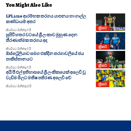
You Might Also Like
LPL 2026 ආරම්භක තරගය යාපනය හා ගාල්ල
කණ්ඩායම් අතර
ක්‍රිකට්
කියවීමට මිනිත්තු 1 යි
සුපිරි හතර වටයේ ශ්‍රී ලංකාව මුහුණ දෙන
තීරණාත්මක තරගය අද
ක්‍රිකට්
කියවීමට මිනිත්තු 1 යි
ඕස්ට්‍රේලියාව සමග එක්දින තරගාවලියේ ජය
පාකිස්තානයට
ක්‍රිකට්
කියවීමට මිනිත්තු 1 යි
අයි පී එල් ඉතිහාසයේ ශ්‍රී ලංකිකයෙක් අලෙවි වූ
වැඩිම මිලට මතීෂ පතිරණ අලෙවි වේ
ක්‍රිකට්
කියවීමට මිනිත්තු 2 යි