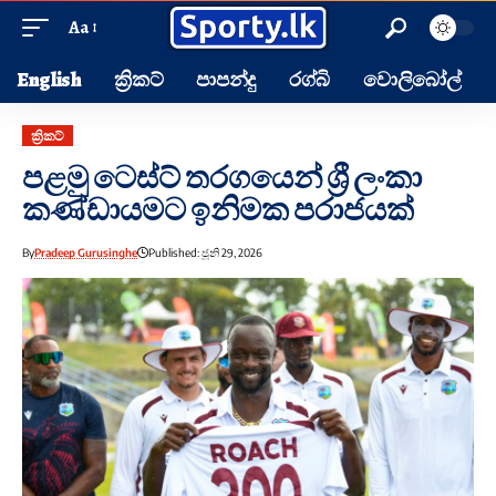
Aa
English
ක්‍රිකට්
පාපන්දු
රග්බි
වොලිබෝල්
ක්‍රිකට්
පළමු ටෙස්ට් තරගයෙන් ශ්‍රී ලංකා
කණ්ඩායමට ඉනිමක පරාජයක්
By
Pradeep Gurusinghe
Published: ජූනි 29, 2026