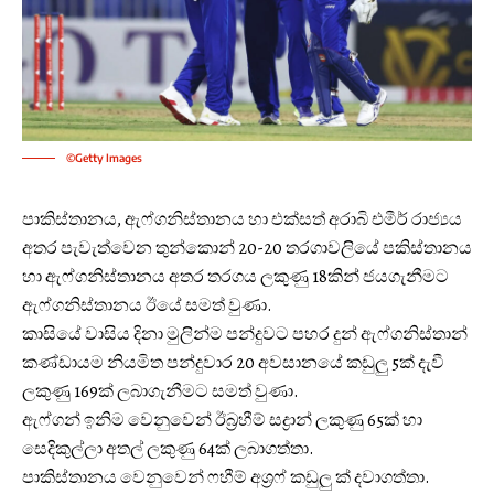
©Getty Images
පාකිස්තානය, ඇෆ්ගනිස්තානය හා එක්සත් අරාබි එමීර් රාජ්‍යය
අතර පැවැත්වෙන තුන්කොන් 20-20 තරගාවලියේ පකිස්තානය
හා ඇෆ්ගනිස්තානය අතර තරගය ලකුණු 18කින් ජයගැනීමට
ඇෆ්ගනිස්තානය ඊයේ සමත් වුණා.
කාසියේ වාසිය දිනා මුලින්ම පන්දුවට පහර දුන් ඇෆ්ගනිස්තාන්
කණ්ඩායම නියමිත පන්දුවාර 20 අවසානයේ කඩුලු 5ක් දැවී
ලකුණු 169ක් ලබාගැනීමට සමත් වුණා.
ඇෆ්ගන් ඉනිම වෙනුවෙන් ඊබ්‍රහීම් සද්‍රාන් ලකුණු 65ක් හා
සෙදිකුල්ලා අතල් ලකුණු 64ක් ලබාගත්තා.
පාකිස්තානය වෙනුවෙන් ෆහීම් අශ්‍රෆ් කඩුලු ක් දවාගත්තා.