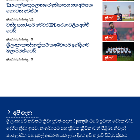
T20 ලෝක කුසලානයේ ඉතිහාසය සහ අමතක
නොවන අවස්ථා
ක්‍රිකට්
කියවීමට මිනිත්තු 3 යි
වනිඳු හසරංගට මෙවර IPL තරගාවලිය අහිමි
වෙයි
ක්‍රිකට්
කියවීමට මිනිත්තු 1 යි
ශ්‍රී ලංකා කාන්තා ක්‍රිකට් කණ්ඩායම ඉන්දියාව
බලා පිටත් වෙයි
ක්‍රිකට්
කියවීමට මිනිත්තු 1 යි
අපි ගැන
ශ්‍රී ලංකාවේ නවතම ක්‍රීඩා පුවත් සඳහා Sporty.lk ඔබේ ප්‍රධාන වේදිකාවයි.
දේශීය ක්‍රීඩා ඉසව්, කණ්ඩායම් සහ ක්‍රීඩක ක්‍රීඩිකාවන් පිළිබඳ නිවැරදි,
කාලෝචිත සහ පුළුල් ආවරණයක් ලබා දීමට අපි කැපවී සිටිමු. ක්‍රිකට්