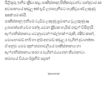
පිළිතුරු ඉනිම ක්‍රීඩා කළ පාකිස්තානු පිතිකරුවන්ට පන්දුවාර 20
අවසානයේ කඩුලු 9ක් දැවී ලබාගැනීමට හැකිවුණේ ලකුණු
151ක් පමණයි.
පාකිස්තානු ඉනිමේ වැඩිම ලකුණු ප්‍රමානය වූ ලකුණු 34
ලබාගත්තේ වේග පන්දු යවන ක්‍රීඩක හැරිස් රාවුෆ් විසිනුයි.
ඇෆ්ගනිස්තානය වෙනුවෙන් ෆස්ල්හක් ෆරූකි, රෂීඩ් කාන්,
මොහොමඩ් නබී හා නූර් අහමඩ් කඩුලු 2 බැගින් දවාගත්තා.
ඒ අනුව මෙම තුන් තරගාවලියේ පාකිස්තානය හා
ඇෆ්ගනිස්තානය තරග 2 බැගින් ජයගෙන තිබෙනවා.
තරගයේ වීරයා ඊබ්‍රහීම් සද්‍රාන්
Sponsored