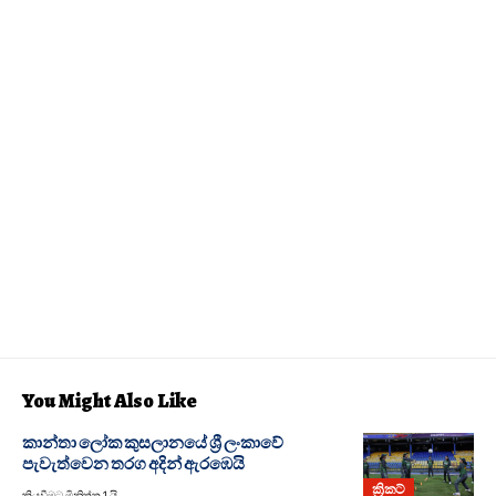
You Might Also Like
කාන්තා ලෝක කුසලානයේ ශ්‍රී ලංකාවේ
පැවැත්වෙන තරග අදින් ඇරඹෙයි
ක්‍රිකට්
කියවීමට මිනිත්තු 1 යි