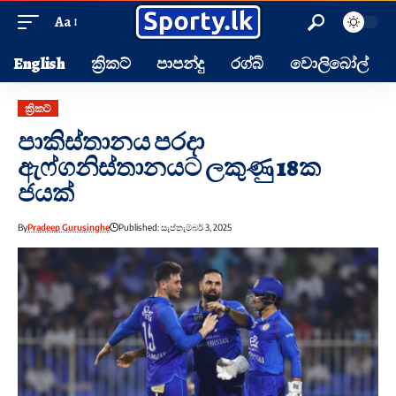
Aa
English
ක්‍රිකට්
පාපන්දු
රග්බි
වොලිබෝල්
ක්‍රිකට්
පාකිස්තානය පරදා
ඇෆ්ගනිස්තානයට ලකුණු 18ක
ජයක්
By
Pradeep Gurusinghe
Published: සැප්තැම්බර් 3, 2025