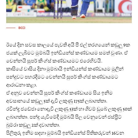
BCCI
ඊයේ දින සවස කාලයේ පැවති අයි පී එල් තරගයෙන් කඩුලු 9ක
ජයක් ලැබීමට මුම්බයි ඉන්ඩියන්ස් කණ්ඩායම සමත් වුණා. ඒ
චෙන්නයි සුපර් කිංග්ස් කණ්ඩායමට එරෙහිවයි.
කාසියේ වාසිය දිනා මුම්බායි ඉන්ඩියන්ස් කණ්ඩායම මුලින්
පන්දුවට පහරදීමට චෙන්නයි සුපර් කිංග්ස් කණ්ඩායමට
ආරාධනා කළා.
ඒ අනුව චෙන්නයි සුපර් කිංග්ස් කණ්ඩායම සිය ඉනිම
අවසානයේ කඩුලු 5ක් දැවී ලකුණු 175ක් ලබාගත්තා.
රවීන්ද්‍ර ජඩේජා නොදැවී ලකුණු 53ක් හා ශිවම් ඩුබේ ලකුණු 50ක්
ලබාගත්තා. පන්දු යැවීමේදී මුම්බයි පිල වෙනුවෙන් ජස්ප්‍රීට්
බුම්රා කඩුලු 2ක් දවාගත්තා.
පිලිතුරු ඉනිම සඳහා මුම්බයි ඉන්ඩියන්ස් පිතිකරුවන් 16වන