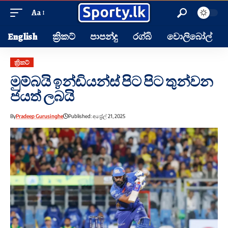
Aa
English
ක්‍රිකට්
පාපන්දු
රග්බි
වොලිබෝල්
ක්‍රිකට්
මුම්බයි ඉන්ඩියන්ස් පිට පිට තුන්වන
ජයත් ලබයි
By
Pradeep Gurusinghe
Published: අප්‍රේල් 21, 2025