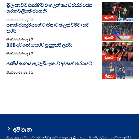
ශ්‍රී ලංකාවට එරෙහිව එංගලන්තය විස්සයි විස්ස
තරගාවලියත් ජයගනී
ක්‍රිකට්
කියවීමට මිනිත්තු 2 යි
සනත් ජයසූරියගේ වාර්තාව තිලක් වර්මා සම
කරයි
ක්‍රිකට්
කියවීමට මිනිත්තු 1 යි
RCB අවසන් හතරට සුදුසුකම් ලබයි
කියවීමට මිනිත්තු 1 යි
ක්‍රිකට්
පාකිස්තානය පැරදූ ශ්‍රී ලංකාව අවසන් තරගයට
කියවීමට මිනිත්තු 2 යි
ක්‍රිකට්
අපි ගැන
ශ්‍රී ලංකාවේ නවතම ක්‍රීඩා පුවත් සඳහා Sporty.lk ඔබේ ප්‍රධාන වේදිකාවයි.