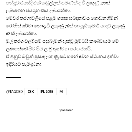
පන්දුවාරයේදි එක් කඩුල්ලක් පමණක් දැවී ලකුණු 177ක්
ලබාගෙන ජයග්‍රහණය ලබාගත්තා.
මෙවර තරගාවලියේ පළමු ශතක සබඳතාවය ගොඩනගිමින්
රෝහිත් ශර්මා නොදැවි ලකුණු 76ක් හා සූර්‍යකුමාර් යාදව් ලකුණු
68ක් ලබාගත්තා.
මුල් තරග වලදී යම් පසුබෑමක් දැක්වූ මුම්බයි කණ්ඩායම මේ
ලබාගත්තේ පිට පිට ලැබූ තුන්වන තරග ජයයි.
ඒ අනුව ඔවුන් ප්‍රසාද ලකුණු සටහනේ 6වන ස්ථානය දක්වා
ඉදිරියට පැමිණුනා.
TAGGED:
CSK
IPL 2025
MI
Sponsored