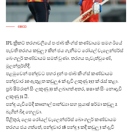
©BCCI
IPL ක්‍රිකට් තරගාවලියේ පංජාබ් කිංග්ස් කණ්ඩායම සමග ඊයේ
පැවති තරගය කඩුලු 7 කින් ජය ගැනීමට රෝයල් චැලෙන්ජර්ස්
බෙංගලූර් කණ්ඩායම සමත් වුණා. තරගය පැවැත්වුණේ,
මුලන්පූර්හිදී.
පළමුවෙන් පන්දුවට පහර දුන් පංජාබ් කිංග්ස් කණ්ඩායම
පන්දුවාර 20 ඇතුළත කඩුලු 6 ක් දැවී ලකුණු 157 ක් රැස් කළා.
ප්‍රබ් ෂිම්රාන් සිං ලකුණු 33 ක් ලබාගත් අතර, ෂෂාංක් සිං නොදැවී
ලකුණු 31 යි.
පන්දු යැවීමේදී කෲනාල් පාන්ඩ්‍යා සහ සුයාෂ් ෂර්මා කඩුලු 2
බැගින් බිඳ හෙලුවා.
පිළිතුරු ලෙස රෝයල් චැලෙන්ජර්ස් බොංගලූර් කණ්ඩායම
තරගය ජය ගත්තේ, පන්දුවාර 18 පන්දු 5 කදී කඩුලු 3 ක් දැවී