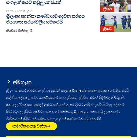
එංගලන්තයට කඩුලු 5ක ජයක්
ක්‍රිකට්
කියවීමට මිනිත්තු 1 යි
ශ්‍රී ලංකා කාන්තා කණ්ඩායම දෙවන තරගය
ජයගෙන තරගාවලිය සමකරයි
ක්‍රිකට්
කියවීමට මිනිත්තු 1 යි
අපි ගැන
ශ්‍රී ලංකාවේ නවතම ක්‍රීඩා පුවත් සඳහා Sporty.lk ඔබේ ප්‍රධාන වේදිකාවයි.
දේශීය ක්‍රීඩා ඉසව්, කණ්ඩායම් සහ ක්‍රීඩක ක්‍රීඩිකාවන් පිළිබඳ නිවැරදි,
කාලෝචිත සහ පුළුල් ආවරණයක් ලබා දීමට අපි කැපවී සිටිමු. ක්‍රිකට්
සිට මලල ක්‍රීඩා දක්වා සහ ඉන් ඔබ්බට, Sporty.lk ඔබව ශ්‍රී ලංකාවේ
විචිත්‍රවත් ක්‍රීඩා ක්ෂේත්‍රයට දැනුවත් කර සම්බන්ධ කරයි.
සාමාජිකයෙකු වන්න