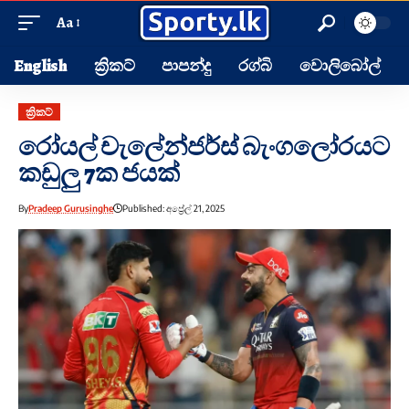
Aa
English
ක්‍රිකට්
පාපන්දු
රග්බි
වොලිබෝල්
ක්‍රිකට්
‍රෝයල් චැලේන්ජර්ස් බැංගලෝරයට
කඩුලු 7ක ජයක්
By
Pradeep Gurusinghe
Published: අප්‍රේල් 21, 2025