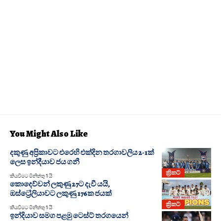
You Might Also Like
දකුණු අප්‍රිකාවට එරෙහි එක්දින තරගාවලිය 2-1ක්
ලෙස ඉන්දීයාව ජය ගනී
ක්‍රිකට්
කියවීමට මිනිත්තු 1 යි
කොදෙව්වන් ලකුණු 27ට දැවී යයි,
ඔස්ට්‍රේලියාවට ලකුණු 176ක ජයක්
ක්‍රිකට්
කියවීමට මිනිත්තු 1 යි
ඉන්දියාව සමග පළමු ටෙස්ට් තරග‍යෙන්