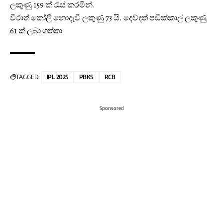
ලකුණු 159 ක් රැස් කරමින්.
විරාත් කෝලි නොදැවී ලකුණු 73 යි. දෙව්දත් පඩික්කාල් ලකුණු
61 ක් ලබා ගත්තා
TAGGED:
IPL 2025
PBKS
RCB
Sponsored