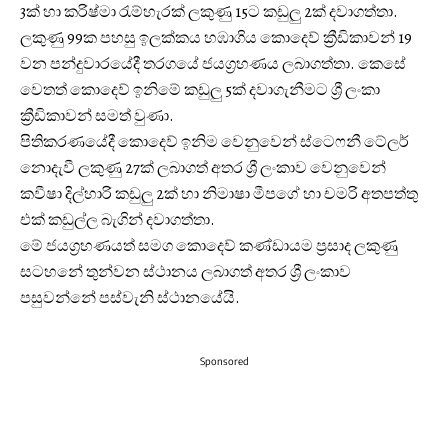
3ක් හා කරිෂ්මා රැම්හැරක් ලකුණු 15ට කඩුලු 2ක් දවාගත්තා.
ලකුණු 99ක පහසු ඉලක්කය හඹාගිය කොදෙව් ක්‍රීඩිකාවන් 19
වන පන්දුවාරයේදී තරගයේ ජයග්‍රහණය ලබාගත්තා. කෙසේ
වෙතත් කොදෙව් ඉනිමේ කඩුලු 5ක් දවාගැනීමට ශ්‍රී ලංකා
ක්‍රීඩිකාවන් සමත් වුණා.
පිතිකරණයේදී කොදෙව් ඉනිම වෙනුවෙන් ස්ටෙෆනී ටේලර්
නොදැවී ලකුණු 27ක් ලබාගත් අතර ශ්‍රී ලංකාව වෙනුවෙන්
කවීෂා දිල්හාරි කඩුලු 2ක් හා නිමාෂා මීපගේ හා චමරි අතපත්තු
එක් කඩුල්ල බැගින් දවාගත්තා.
මේ ජයග්‍රහණයත් සමග කොදෙව් කණ්ඩායම ප්‍රසාද ලකුණු
සටහනේ තුන්වන ස්ථානය ලබාගත් අතර ශ්‍රී ලංකාව
පසුවන්නේ පස්වැනි ස්ථානයේයි.
Sponsored