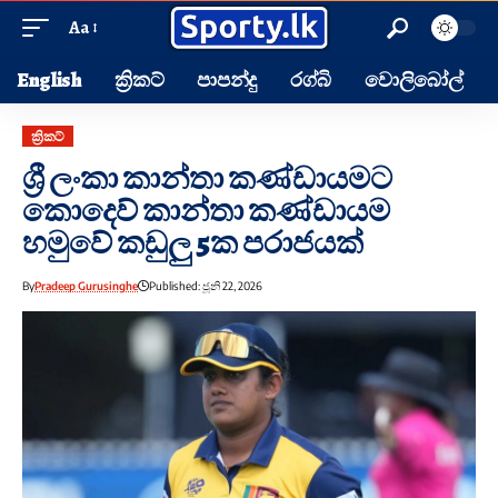
Aa
English
ක්‍රිකට්
පාපන්දු
රග්බි
වොලිබෝල්
ක්‍රිකට්
ශ්‍රී ලංකා කාන්තා කණ්ඩායමට
කොදෙව් කාන්තා කණ්ඩායම
හමුවේ කඩුලු 5ක පරාජයක්
By
Pradeep Gurusinghe
Published: ජූනි 22, 2026