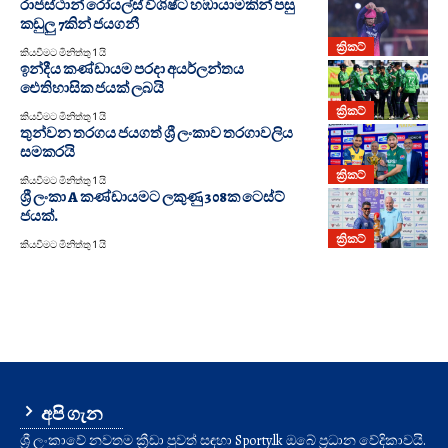
රාජස්ථාන් රෝයල්ස් විශිෂ්ට හඹායාමකින් පසු
කඩුලු 7කින් ජයගනී
ක්‍රිකට්
කියවීමට මිනිත්තු 1 යි
ඉන්දීය කණ්ඩායම පරදා අයර්ලන්තය
ඓතිහාසික ජයක් ලබයි
ක්‍රිකට්
කියවීමට මිනිත්තු 1 යි
තුන්වන තරගය ජයගත් ශ්‍රී ලංකාව තරගාවලිය
සමකරයි
ක්‍රිකට්
කියවීමට මිනිත්තු 1 යි
ශ්‍රී ලංකා A කණ්ඩායමට ලකුණු 308ක ටෙස්ට්
ජයක්.
ක්‍රිකට්
කියවීමට මිනිත්තු 1 යි
අපි ගැන
ශ්‍රී ලංකාවේ නවතම ක්‍රීඩා පුවත් සඳහා Sporty.lk ඔබේ ප්‍රධාන වේදිකාවයි.