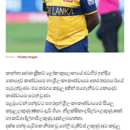
©Getty Images
කාන්තා 20/20 ක්‍රිකට් ලෝක කුසලානයේ බටහිර ඉන්දීය
කොදෙව් කණ්ඩායම හා ශ්‍රී ලංකා කණ්ඩායම අතර තරගය ඊයේ
පැවැත්වුණා. එම තරගය කඩුලු 5කින් ජයගැනීමට කොදෙව්
කණ්ඩායම සමත් වුණා.
පළමුවෙන් පන්දුවට පහරදුන් ශ්‍රී ලංකා කණ්ඩායමේ සියලු
කඩුලු ලකුණු 98කට දැවී ගියා. නිලක්ෂිකා ද සිල්වා ලකුණු 30ක්
හා කවීශා දිල්හාරි ලකුණු 21ක් ලබාගත්තා.
දක්ෂ පන්දු යැවීමක නිරත වූ හේලි මැතිව්ස් ලකුණු 15ට කඩුලු