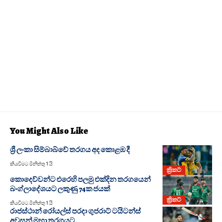
You Might Also Like
ශ්‍රී ලංකා සිම්බාබ්වේ තරගය අද කොළඹ දී
කියවීමට මිනිත්තු 1 යි
ක්‍රිකට්
කොදෙව්වන්ට එරෙහි පලමු එක්දින තරගයෙන්
බංග්ලාදේශයට ලකුණු 74ක ජයක්
ක්‍රිකට්
කියවීමට මිනිත්තු 1 යි
රාජස්ථාන් රෝයල්ස් පරදා ගුජරාට් ටයිටන්ස්
අවසන් මහා තරගයට