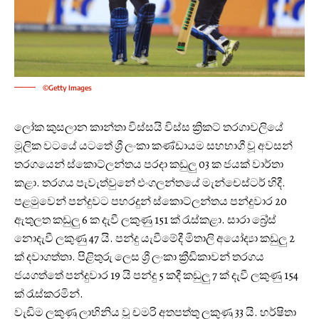
©Getty Images
ලෝක කුසලාන කාන්තා විස්සයි විස්ස ක්‍රිකට් තරගාවලියේ
මූලික වටයේ යටතේ ශ්‍රී ලංකා කණ්ඩායම සහභාගී වූ අවසන්
තරගයෙන් ස්කොට්ලන්තය පරදා කඩුලු 03 ක ජයක් වාර්තා
කළා. තරගය පැවැත්වුනේ එංගලන්තයේ මැන්චෙස්ටර් හිදී.
පළමුවෙන් පන්දුවට පහරදුන් ස්කොට්ලන්තය පන්දුවාර 20
ඇතුලත කඩුලු 6 ක දැවී ලකුණු 151 ක් රැස්කළා. සාරා බ්‍රේස්
නොදැවී ලකුණු 47 යි. පන්දු යැවීමේදී මිතාලි ‍අයෝද්‍යා කඩුලු 2
ක් දවාගත්තා. පිළිතුරු ලෙස ශ්‍රී ලංකා ක්‍රීඩිකාවන් තරගය
ජයගත්තේ පන්දුවාර 19 යි පන්දු 5 කදී කඩුලු 7 ක් දැවී ලකුණු 154
ක් රැස්කරමින්.
වැඩිම ලකුණු ලාභිනිය වූ චමරි අතපත්තු ලකුණු 33 යි. හර්ෂිතා