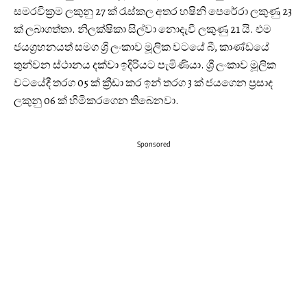
සමරවික්‍රම ලකුනු 27 ක් රැස්කල අතර හෂිනි පෙරේරා ලකුණු 23
ක් ලබාගත්තා. නිලක්ෂිකා සිල්වා නොදැවී ලකුණු 21 යි. එම
ජයග්‍රහනයත් සමග ශ්‍රි ලංකාව මූලික වටයේ බී, කාණ්ඩයේ
තුන්වන ස්ථානය දක්වා ඉදිරියට පැමිණියා. ශ්‍රී ලංකාව මූලික
වටයේදී තරග 05 ක් ක්‍රීඩා කර ඉන් තරග 3 ක් ජයගෙන ප්‍රසාද
ලකුනු 06 ක් හිමිකරගෙන තිබෙනවා.
Sponsored