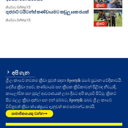
ක්‍රිකට්
කියවීමට මිනිත්තු 1 යි
ගුජරාට් ටයිටන්ස් කණ්ඩායමට කඩුලු 10ක ජයක්
කියවීමට මිනිත්තු 1 යි
ක්‍රිකට්
අපි ගැන
ශ්‍රී ලංකාවේ නවතම ක්‍රීඩා පුවත් සඳහා Sporty.lk ඔබේ ප්‍රධාන වේදිකාවයි.
දේශීය ක්‍රීඩා ඉසව්, කණ්ඩායම් සහ ක්‍රීඩක ක්‍රීඩිකාවන් පිළිබඳ නිවැරදි,
කාලෝචිත සහ පුළුල් ආවරණයක් ලබා දීමට අපි කැපවී සිටිමු. ක්‍රිකට්
සිට මලල ක්‍රීඩා දක්වා සහ ඉන් ඔබ්බට, Sporty.lk ඔබව ශ්‍රී ලංකාවේ
විචිත්‍රවත් ක්‍රීඩා ක්ෂේත්‍රයට දැනුවත් කර සම්බන්ධ කරයි.
සාමාජිකයෙකු වන්න