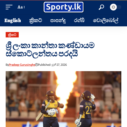
Aa
English
ක්‍රිකට්
පාපන්දු
රග්බි
වොලිබෝල්
ක්‍රිකට්
ශ්‍රී ලංකා කාන්තා කණ්ඩායම
ස්කොට්ලන්තය පරදයි
By
Pradeep Gurusinghe
Published: ජූනි 27, 2026