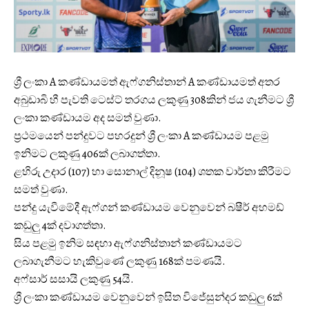
ශ්‍රී ලංකා A කණ්ඩායමත් ඇෆ්ගනිස්තාන් A කණ්ඩායමත් අතර
අබුඩාබි හී පැවති ටෙස්ට් තරගය ලකුණු 308කින් ජය ගැනීමට ශ්‍රී
ලංකා කණ්ඩායම අද සමත් වුණා.
ප්‍රථමයෙන් පන්දුවට පහරදුන් ශ්‍රී ලංකා A කණ්ඩායම පළමු
ඉනිමට ලකුණු 406ක් ලබාගත්තා.
ළහිරු උදාර (107) හා සොනාල් දිනූෂ (104) ශතක වාර්තා කිරීමට
සමත් වුණා.
පන්දු යැවීමේදී ඇෆ්ගන් කණ්ඩායම වෙනුවෙන් බෂීර් අහමඩ්
කඩුලු 4ක් දවාගත්තා.
සිය පළමු ඉනිම සඳහා ඇෆ්ගනිස්තාන් කණ්ඩායමට
ලබාගැනීමට හැකිවුණේ ලකුණු 168ක් පමණයි.
අෆ්සාර් සසායි ලකුණු 54යි.
ශ්‍රී ලංකා කණ්ඩායම වෙනුවෙන් ඉසිත විජේසුන්දර කඩුලු 6ක්