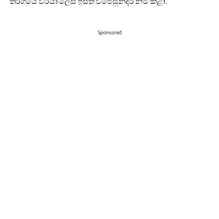
තරගයේ වීරයා ලෙස ඉසිත විජේසුන්දර නම් කළා.
Sponsored