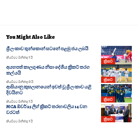
You Might Also Like
ශ්‍රී ලංකාව තුන්කොන් සටනේ පළමු ජය ලබයි
කියවීමට මිනිත්තු 1 යි
ක්‍රිකට්
අයහපත් කාලගුණය නිසා දේශීය ක්‍රිකට් තරග
කල් යයි
ක්‍රිකට්
කියවීමට මිනිත්තු 0 යි
ආසියානු කුසලානයෙන් ඉවත් වූ ශ්‍රී ලංකාව යළි
දිවයිනට
ක්‍රිකට්
කියවීමට මිනිත්තු 1 යි
MCA ඕවර් 25 ලීග් ක්‍රිකට් තරඟාවලිය 14 වන
වරටත්
ක්‍රිකට්
කියවීමට මිනිත්තු 1 යි