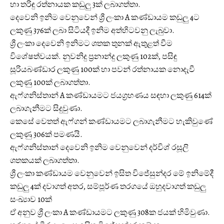
හා තරිඳු රත්නායක කඩුලු 3ක් ලබාගත්තා.
දෙවෙනි ඉනිම වෙනුවෙන් ශ්‍රී ලංකා A කණ්ඩායම කඩුලු 4ට
ලකුණු 376ක් ලබා සිටියදී ඉනිම අත්හිටවනු ලැබුවා.
ශ්‍රී ලංකා දෙවෙනි ඉනිමට ශතක තුනක් ඇතුළත් වීම
විශේෂත්වයක්. නුවනිදු ප්‍රනාන්දු ලකුණු 102ක්, පසිඳු
සූරියබණ්ඩාර ලකුණු 100ක් හා පවන් රත්නායක නොදැවී
ලකුණු 100ක් ලබාගත්තා.
ඇෆ්ගනිස්තාන් A කණ්ඩායමට ජයග්‍රහණය සඳහා ලකුණු 614ක්
ලබාගැනීමට සිදුවුණා.
කෙසේ වෙතත් ඇෆ්ගන් කණ්ඩායමට ලබාගැනීමට හැකිවුණේ
ලකුණු 306ක් පමණයි.
ඇෆ්ගනිස්තාන් දෙවෙනි ඉනිම වෙනුවෙන් දර්විශ් රසූලි
ශතකයක් ලබාගත්තා.
ශ්‍රී ලංකා කණ්ඩායම වෙනුවෙන් ඉසිත විජේසුන්දර මේ ඉනිමේදී
කඩුලු 4ක් දවාගත් අතර, සම්පූර්ණ තරගයේ ඔහුදවාගත් කඩුලු
සංඛ්‍යාව 10ක්
ඒ අනුව ශ්‍රී ලංකා A කණ්ඩායමට ලකුණු 308ක ජයක් හිමිවුණා.