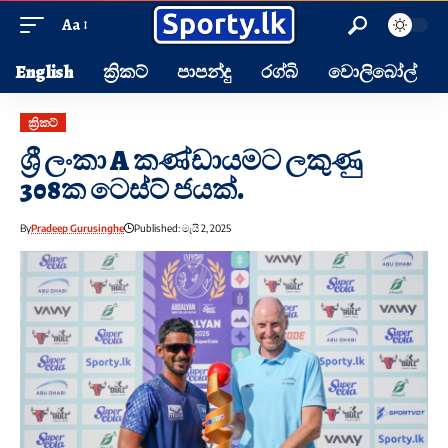
Aa
English
ක්‍රිකට්
පාපන්දු
රග්බි
වොලිබෝල්
ක්‍රිකට්
ශ්‍රී ලංකා A කණ්ඩායමට ලකුණු
308ක ටෙස්ට් ජයක්.
By
Pradeep Gurusinghe
Published: මැයි 2, 2025