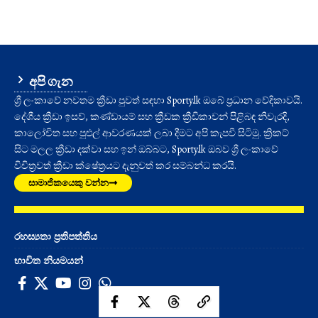
අපි ගැන
ශ්‍රී ලංකාවේ නවතම ක්‍රීඩා පුවත් සඳහා Sporty.lk ඔබේ ප්‍රධාන වේදිකාවයි.
දේශීය ක්‍රීඩා ඉසව්, කණ්ඩායම් සහ ක්‍රීඩක ක්‍රීඩිකාවන් පිළිබඳ නිවැරදි,
කාලෝචිත සහ පුළුල් ආවරණයක් ලබා දීමට අපි කැපවී සිටිමු. ක්‍රිකට්
සිට මලල ක්‍රීඩා දක්වා සහ ඉන් ඔබ්බට, Sporty.lk ඔබව ශ්‍රී ලංකාවේ
විචිත්‍රවත් ක්‍රීඩා ක්ෂේත්‍රයට දැනුවත් කර සම්බන්ධ කරයි.
සාමාජිකයෙකු වන්න
රහස්‍යතා ප්‍රතිපත්තිය
භාවිත නියමයන්