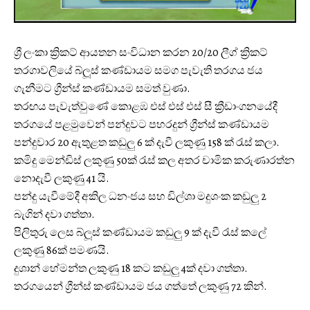
ශ්‍රී ලංකා ක්‍රිකට් ආයතන සංවිධාන කරන 20/20 ලීග් ක්‍රිකට්
තරගාවලියේ බ්ලූස් කණ්ඩායම සමග පැවැති තරගය ජය
ගැනීමට ග්‍රීන්ස් කණ්ඩායම සමත් වුණා.
තරඟය පැවැත්වුණේ කොළඹ එස් එස් එස් සී ක්‍රීඩාංගනයේදී
තරගයේ පළමුවෙන් පන්දුවට පහරදුන් ග්‍රීන්ස් කණ්ඩායම
පන්දුවාර 20 ඇතුළත කඩුලු 6 ක් දැවී ලකුණු 158 ක් රැස් කලා.
කමිදු මෙන්ඩිස් ලකුණු 50ක් රැස් කල අතර චාමික කරුණාරත්න
නොදැවී ලකුණු 41 යි.
පන්දු යැවීමේදී අකිල ධනංජය සහ ඩිල්ශා මදුශංක කඩුලු 2
බැගින් දවා ගත්තා.
පිලිතුරු ලෙස බ්ලූස් කණ්ඩායම කඩුලු 9 ක් දැවී රැස් කලේ
ලකුණු 86ක් පමණයි.
දුශාන් හේමන්ත ලකුණු 18 කට කඩුලු 4ක් දවා ගත්‍තා.
තරගයෙන් ග්‍රීන්ස් කණ්ඩායම ජය ගත්තේ ලකුණු 72 කින්.