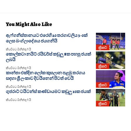
You Might Also Like
ඇෆ්ගනිස්තානයට එරෙහි 20 තරගාවලිය 3-0ක්
ලෙස බංග්ලාදේශය ජයගනියි
ක්‍රිකට්
කියවීමට මිනිත්තු 1 යි
කොල්කටා නයිට් රයිඩර්ස් කඩුලු 8ක පහසු ජයක්
ලබයි
ක්‍රිකට්
කියවීමට මිනිත්තු 1 යි
කාන්තා එක්දින ලෝක කුසලාන පළමු තරගය
සඳහා ශ්‍රී ලංකාව දිවයිනෙන් පිටත් වෙයි
ක්‍රිකට්
කියවීමට මිනිත්තු 1 යි
ගුජරාට් ටයිටන්ස් කණ්ඩායමට කඩුලු 10ක ජයක්
කියවීමට මිනිත්තු 1 යි
ක්‍රිකට්