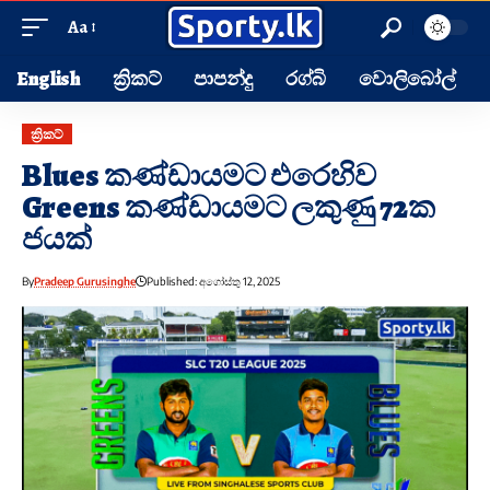
Aa
English
ක්‍රිකට්
පාපන්දු
රග්බි
වොලිබෝල්
ක්‍රිකට්
Blues කණ්ඩායමට එරෙහිව
Greens කණ්ඩායමට ලකුණු 72ක
ජයක්
By
Pradeep Gurusinghe
Published: අගෝස්තු 12, 2025